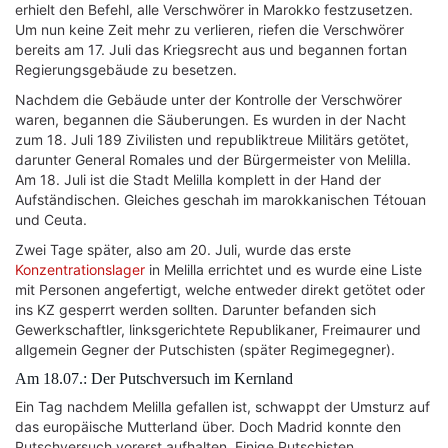
erhielt den Befehl, alle Verschwörer in Marokko festzusetzen.
Um nun keine Zeit mehr zu verlieren, riefen die Verschwörer
bereits am 17. Juli das Kriegsrecht aus und begannen fortan
Regierungsgebäude zu besetzen.
Nachdem die Gebäude unter der Kontrolle der Verschwörer
waren, begannen die Säuberungen. Es wurden in der Nacht
zum 18. Juli 189 Zivilisten und republiktreue Militärs getötet,
darunter General Romales und der Bürgermeister von Melilla.
Am 18. Juli ist die Stadt Melilla komplett in der Hand der
Aufständischen. Gleiches geschah im marokkanischen Tétouan
und Ceuta.
Zwei Tage später, also am 20. Juli, wurde das erste
Konzentrationslager
in Melilla errichtet und es wurde eine Liste
mit Personen angefertigt, welche entweder direkt getötet oder
ins KZ gesperrt werden sollten. Darunter befanden sich
Gewerkschaftler, linksgerichtete Republikaner, Freimaurer und
allgemein Gegner der Putschisten (später Regimegegner).
Am 18.07.: Der Putschversuch im Kernland
Ein Tag nachdem Melilla gefallen ist, schwappt der Umsturz auf
das europäische Mutterland über. Doch Madrid konnte den
Putschversuch vorerst aufhalten. Einige Putschisten