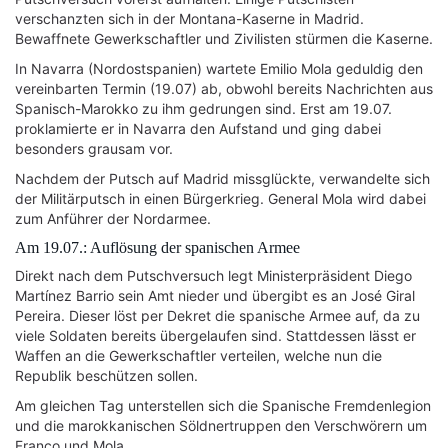
verschanzten sich in der Montana-Kaserne in Madrid.
Bewaffnete Gewerkschaftler und Zivilisten stürmen die Kaserne.
In Navarra (Nordostspanien) wartete Emilio Mola geduldig den
vereinbarten Termin (19.07) ab, obwohl bereits Nachrichten aus
Spanisch-Marokko zu ihm gedrungen sind. Erst am 19.07.
proklamierte er in Navarra den Aufstand und ging dabei
besonders grausam vor.
Nachdem der Putsch auf Madrid missglückte, verwandelte sich
der Militärputsch in einen Bürgerkrieg. General Mola wird dabei
zum Anführer der Nordarmee.
Am 19.07.: Auflösung der spanischen Armee
Direkt nach dem Putschversuch legt Ministerpräsident Diego
Martínez Barrio sein Amt nieder und übergibt es an José Giral
Pereira. Dieser löst per Dekret die spanische Armee auf, da zu
viele Soldaten bereits übergelaufen sind. Stattdessen lässt er
Waffen an die Gewerkschaftler verteilen, welche nun die
Republik beschützen sollen.
Am gleichen Tag unterstellen sich die Spanische Fremdenlegion
und die marokkanischen Söldnertruppen den Verschwörern um
Franco und Mola.