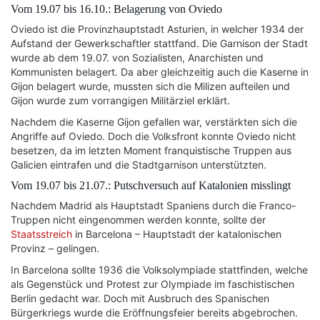
Vom 19.07 bis 16.10.: Belagerung von Oviedo
Oviedo ist die Provinzhauptstadt Asturien, in welcher 1934 der
Aufstand der Gewerkschaftler stattfand. Die Garnison der Stadt
wurde ab dem 19.07. von Sozialisten, Anarchisten und
Kommunisten belagert. Da aber gleichzeitig auch die Kaserne in
Gijon belagert wurde, mussten sich die Milizen aufteilen und
Gijon wurde zum vorrangigen Militärziel erklärt.
Nachdem die Kaserne Gijon gefallen war, verstärkten sich die
Angriffe auf Oviedo. Doch die Volksfront konnte Oviedo nicht
besetzen, da im letzten Moment franquistische Truppen aus
Galicien eintrafen und die Stadtgarnison unterstützten.
Vom 19.07 bis 21.07.: Putschversuch auf Katalonien misslingt
Nachdem Madrid als Hauptstadt Spaniens durch die Franco-
Truppen nicht eingenommen werden konnte, sollte der
Staatsstreich
in Barcelona – Hauptstadt der katalonischen
Provinz – gelingen.
In Barcelona sollte 1936 die Volksolympiade stattfinden, welche
als Gegenstück und Protest zur Olympiade im faschistischen
Berlin gedacht war. Doch mit Ausbruch des Spanischen
Bürgerkriegs wurde die Eröffnungsfeier bereits abgebrochen.