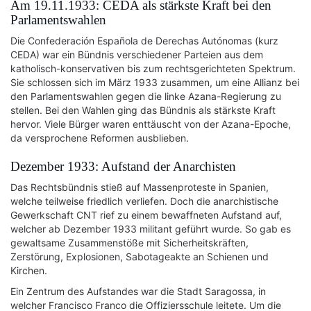
Am 19.11.1933: CEDA als stärkste Kraft bei den
Parlamentswahlen
Die Confederación Española de Derechas Autónomas (kurz
CEDA) war ein Bündnis verschiedener Parteien aus dem
katholisch-konservativen bis zum rechtsgerichteten Spektrum.
Sie schlossen sich im März 1933 zusammen, um eine Allianz bei
den Parlamentswahlen gegen die linke Azana-Regierung zu
stellen. Bei den Wahlen ging das Bündnis als stärkste Kraft
hervor. Viele Bürger waren enttäuscht von der Azana-Epoche,
da versprochene Reformen ausblieben.
Dezember 1933: Aufstand der Anarchisten
Das Rechtsbündnis stieß auf Massenproteste in Spanien,
welche teilweise friedlich verliefen. Doch die anarchistische
Gewerkschaft CNT rief zu einem bewaffneten Aufstand auf,
welcher ab Dezember 1933 militant geführt wurde. So gab es
gewaltsame Zusammenstöße mit Sicherheitskräften,
Zerstörung, Explosionen, Sabotageakte an Schienen und
Kirchen.
Ein Zentrum des Aufstandes war die Stadt Saragossa, in
welcher Francisco Franco die Offiziersschule leitete. Um die