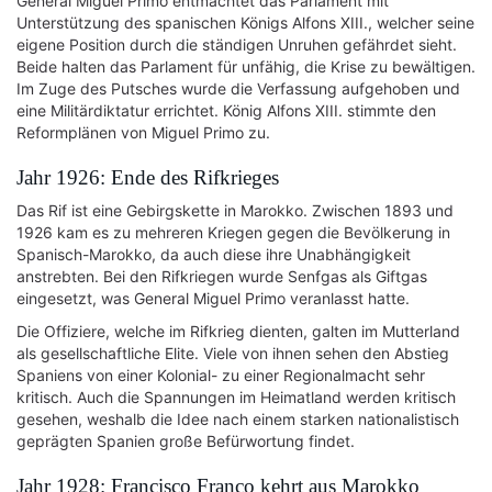
General Miguel Primo entmachtet das Parlament mit
Unterstützung des spanischen Königs Alfons XIII., welcher seine
eigene Position durch die ständigen Unruhen gefährdet sieht.
Beide halten das Parlament für unfähig, die Krise zu bewältigen.
Im Zuge des Putsches wurde die Verfassung aufgehoben und
eine Militärdiktatur errichtet. König Alfons XIII. stimmte den
Reformplänen von Miguel Primo zu.
Jahr 1926: Ende des Rifkrieges
Das Rif ist eine Gebirgskette in Marokko. Zwischen 1893 und
1926 kam es zu mehreren Kriegen gegen die Bevölkerung in
Spanisch-Marokko, da auch diese ihre Unabhängigkeit
anstrebten. Bei den Rifkriegen wurde Senfgas als Giftgas
eingesetzt, was General Miguel Primo veranlasst hatte.
Die Offiziere, welche im Rifkrieg dienten, galten im Mutterland
als gesellschaftliche Elite. Viele von ihnen sehen den Abstieg
Spaniens von einer Kolonial- zu einer Regionalmacht sehr
kritisch. Auch die Spannungen im Heimatland werden kritisch
gesehen, weshalb die Idee nach einem starken nationalistisch
geprägten Spanien große Befürwortung findet.
Jahr 1928: Francisco Franco kehrt aus Marokko