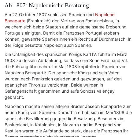
Ab 1807: Napoleonische Besatzung
Am 27. Oktober 1807 schlossen Spanien und
Napoleon
Bonaparte
(Frankreich) den Vertrag von Fontainebleau, in
welchem sich beide Staaten auf eine gemeinsame Eroberung
Portugals einigten. Damit die Franzosen Portugal erobern
können, gewährte Spanien ihnen ein Recht auf Durchmarsch. In
der Folge besetzte Napoleon auch Spanien.
Die Unfähigkeit des spanischen Königs Karl IV. führte im März
1808 zu dessen Abdankung, so dass sein Sohn Ferdinand VII.
die Führung übernahm. Im Mai 1808 kapitulierte Spanien vor
Napoleon Bonaparte. Der spanische König und sein Vater
wurden nach Frankreich geladen und gezwungen, auf den
spanischen Thron zu verzichten. Beide wurden in
Gefangenschaft genommen und aufs Schloss Valençay
gebracht.
Napoleon machte seinen älteren Bruder Joseph Bonaparte zum
neuen König von Spanien. Daraufhin erhob sich im Mai 1808 die
spanische Bevölkerung gegen die Besatzung. Besonders im
Baskenland, in Katalonien, in Navarra und im Bergland von
Kastilien waren die Aufstande so stark, dass die Franzosen ihr
Besatzungsregime nicht durchsetzen konnten.