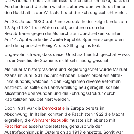
Die wirtschaftlichen Verhältnisse führten letztlich dazu, dass die
Aufstände und Unruhen wieder lauter wurden, wodurch Primo
den Rückhalt in der Wirtschaft und der Führungsschicht verlor.
Am 28. Januar 1930 trat Primo zurück. In der Folge fanden am
12. April 1931 freie Wahlen statt, bei denen sich die
Republikaner gegen die Monarchisten durchsetzen konnten.
Am 14. April wurde die Zweite Republik Spaniens ausgerufen
und der spanische König Alfons XIII. ging ins Exil.
Ungewöhnlich war, dass dieser Umsturz friedlich geschah – was
in der Geschichte Spaniens nicht sehr häufig geschah.
Als neuer Ministerpräsident und Regierungschef wurde Manuel
Azana im Juni 1931 ins Amt erhoben. Dieser bildet ein Mitte-
links Bündnis, welches in den Folgejahren diverse Reformen
anstrebt. So sollte die Landverteilung neu geregelt, soziale
Missstände überwunden und die Führungsstruktur durch
Kapitalisten neu definiert werden.
Doch 1931 war die
Demokratie
in Europa bereits im
Abschwung. In Italien konnten die Faschisten 1922 die Macht
ergreifen, die
Weimarer Republik
musste sich ebenso mit
Faschismus
auseinandersetzten, genauso wie der
Austrofaschismus in Österreich ab 1918 einsetzte. Somit war