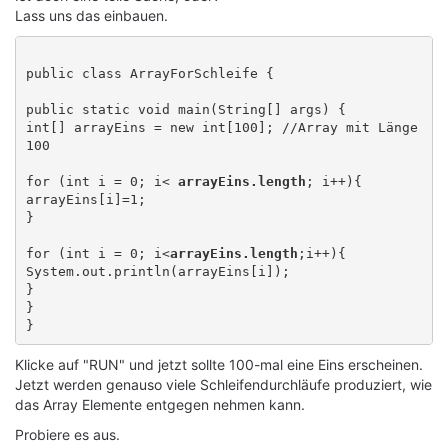
Lass uns das einbauen.
public class ArrayForSchleife {

public static void main(String[] args) {

int[] arrayEins = new int[100]; //Array mit Länge 
100

for (int i = 0; i< 
arrayEins.length
; i++){

arrayEins[i]=1;

} 

for (int i = 0; i<
arrayEins.length
;i++){

System.out.println(arrayEins[i]);

} 

}

Klicke auf "RUN" und jetzt sollte 100-mal eine Eins erscheinen.
Jetzt werden genauso viele Schleifendurchläufe produziert, wie
das Array Elemente entgegen nehmen kann.
Probiere es aus.