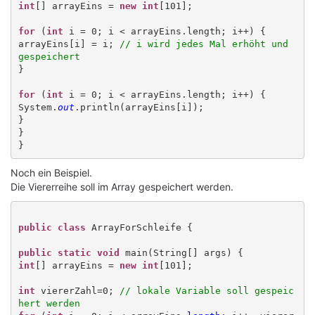
int
[] arrayEins = 
new int
[101];

for
 (
int
 i = 0; i < arrayEins.length; i++) {

arrayEins[i] = i; 
// i wird jedes Mal erhöht und 
gespeichert
}

for
 (
int
 i = 0; i < arrayEins.length; i++) {

System.
out
.println(arrayEins[i]);

}

}

Noch ein Beispiel.
Die Viererreihe soll im Array gespeichert werden.
public class
 ArrayForSchleife {

public static void
int
[] arrayEins = 
new int
int
 viererZahl=0;
// lokale Variable soll gespeic
hert werden