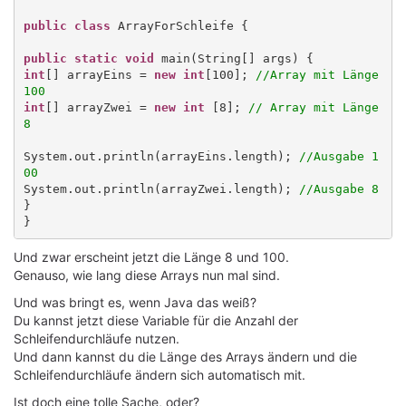
public class
 ArrayForSchleife {

public static void
int
[] arrayEins = 
new int
[100]; 
//Array mit Länge 
100
int
[] arrayZwei = 
new int
 [8]; 
// Array mit Länge 
8
System.out.println(arrayEins.length); 
//Ausgabe 1
00
System.out.println(arrayZwei.length); 
//Ausgabe 8
}

Und zwar erscheint jetzt die Länge 8 und 100.
Genauso, wie lang diese Arrays nun mal sind.
Und was bringt es, wenn Java das weiß?
Du kannst jetzt diese Variable für die Anzahl der
Schleifendurchläufe nutzen.
Und dann kannst du die Länge des Arrays ändern und die
Schleifendurchläufe ändern sich automatisch mit.
Ist doch eine tolle Sache, oder?