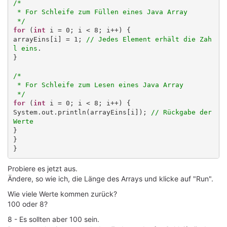
/*

 * For Schleife zum Füllen eines Java Array

 */
for
 (
int
 i = 0; i < 8; i++) {

arrayEins[i] = 1; 
// Jedes Element erhält die Zah
l eins
.

}

/*

 * For Schleife zum Lesen eines Java Array

 */
for
 (
int
 i = 0; i < 8; i++) {

System.out.println(arrayEins[i]); 
// Rückgabe der 
Werte
}

}

Probiere es jetzt aus.
Ändere, so wie ich, die Länge des Arrays und klicke auf "Run".
Wie viele Werte kommen zurück?
100 oder 8?
8 - Es sollten aber 100 sein.