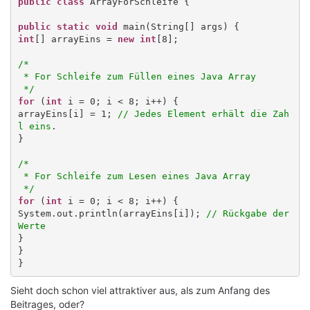
public class
 ArrayForSchleife {

public static void
int
[] arrayEins = 
new int
[8];

/*

 * For Schleife zum Füllen eines Java Array

 */
for
 (
int
 i = 0; i < 8; i++) {

arrayEins[i] = 1; 
// Jedes Element erhält die Zah
l eins
.

}

/*

 * For Schleife zum Lesen eines Java Array

 */
for
 (
int
 i = 0; i < 8; i++) {

System.out.println(arrayEins[i]); 
// Rückgabe der 
Werte
}

}

Sieht doch schon viel attraktiver aus, als zum Anfang des
Beitrages, oder?