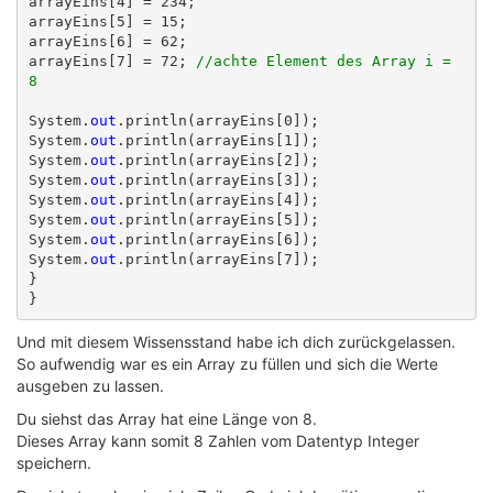
arrayEins[4] = 234;

arrayEins[5] = 15;

arrayEins[6] = 62;

arrayEins[7] = 72; 
//achte Element des Array i = 
8
System.
out
.println(arrayEins[0]);

System.
out
.println(arrayEins[1]);

System.
out
.println(arrayEins[2]);

System.
out
.println(arrayEins[3]);

System.
out
.println(arrayEins[4]);

System.
out
.println(arrayEins[5]);

System.
out
.println(arrayEins[6]);

System.
out
.println(arrayEins[7]);

}

Und mit diesem Wissensstand habe ich dich zurückgelassen.
So aufwendig war es ein Array zu füllen und sich die Werte
ausgeben zu lassen.
Du siehst das Array hat eine Länge von 8.
Dieses Array kann somit 8 Zahlen vom Datentyp Integer
speichern.