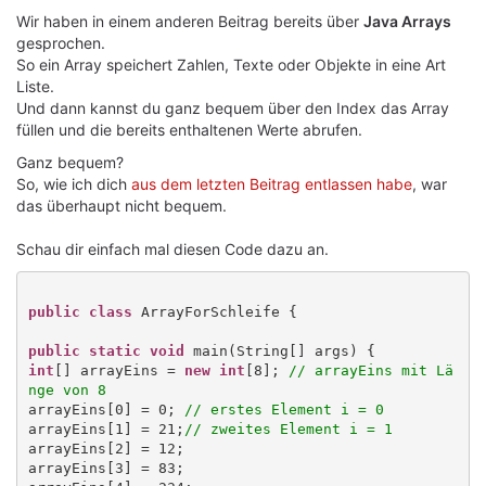
Wir haben in einem anderen Beitrag bereits über
Java Arrays
gesprochen.
So ein Array speichert Zahlen, Texte oder Objekte in eine Art
Liste.
Und dann kannst du ganz bequem über den Index das Array
füllen und die bereits enthaltenen Werte abrufen.
Ganz bequem?
So, wie ich dich
aus dem letzten Beitrag entlassen habe
, war
das überhaupt nicht bequem.
Schau dir einfach mal diesen Code dazu an.
public class
 ArrayForSchleife {

public static void
int
[] arrayEins = 
new
int
[8]; 
// arrayEins mit Lä
nge von 8
arrayEins[0] = 0; 
// erstes Element i = 0
arrayEins[1] = 21;
// zweites Element i = 1
arrayEins[2] = 12;

arrayEins[3] = 83;
