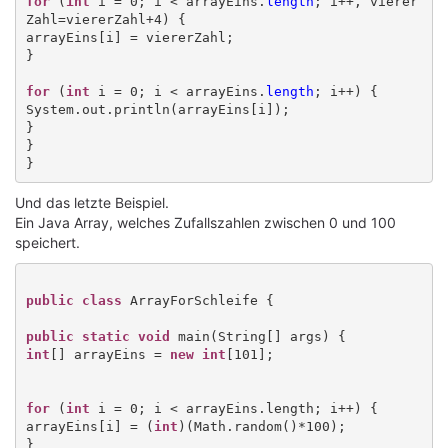
for
 (
int
 i = 0; i < arrayEins.
length
; i++, vierer
Zahl=viererZahl+4) {

arrayEins[i] = viererZahl;

}

for
 (
int
 i = 0; i < arrayEins.
length
; i++) {

System.out.println(arrayEins[i]);

}

}

Und das letzte Beispiel.
Ein Java Array, welches Zufallszahlen zwischen 0 und 100
speichert.
public class
 ArrayForSchleife {

public static void
int
[] arrayEins = 
new int
[101];

for
 (
int
 i = 0; i < arrayEins.length; i++) {

arrayEins[i] = (
int
)(Math.random()*100);

}
