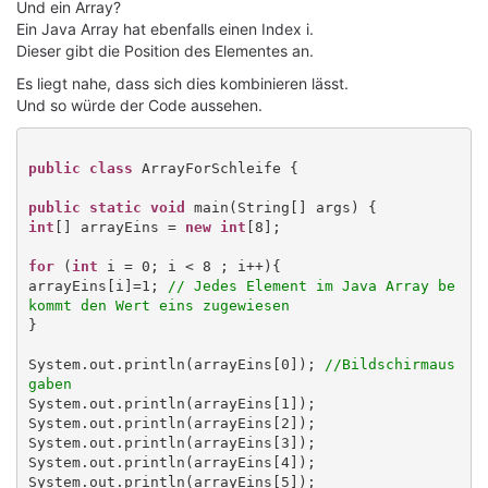
Und ein Array?
Ein Java Array hat ebenfalls einen Index i.
Dieser gibt die Position des Elementes an.
Es liegt nahe, dass sich dies kombinieren lässt.
Und so würde der Code aussehen.
public class
 ArrayForSchleife {

public static void
int
[] arrayEins = 
new int
[8];

for
 (
int
 i = 0; i < 8 ; i++){

arrayEins[i]=1; 
// Jedes Element im Java Array be
kommt den Wert eins zugewiesen
}

System.out.println(arrayEins[0]); 
//Bildschirmaus
gaben
System.out.println(arrayEins[1]);

System.out.println(arrayEins[2]);

System.out.println(arrayEins[3]);

System.out.println(arrayEins[4]);

System.out.println(arrayEins[5]);
