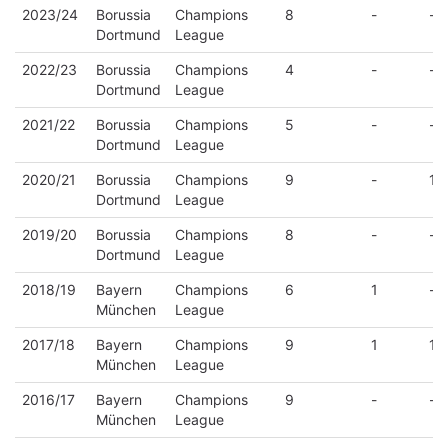
Saison
Verein
Wettbewerb
Einsätze
Tore
Vo
2023/24
Borussia
Champions
8
-
-
Dortmund
League
2022/23
Borussia
Champions
4
-
-
Dortmund
League
2021/22
Borussia
Champions
5
-
-
Dortmund
League
2020/21
Borussia
Champions
9
-
1
Dortmund
League
2019/20
Borussia
Champions
8
-
-
Dortmund
League
2018/19
Bayern
Champions
6
1
-
München
League
2017/18
Bayern
Champions
9
1
1
München
League
2016/17
Bayern
Champions
9
-
-
München
League