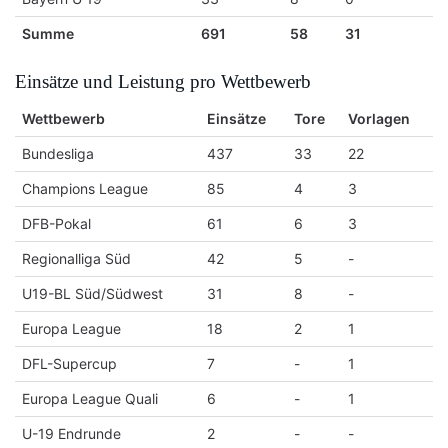
Summe
691
58
31
Einsätze und Leistung pro Wettbewerb
Wettbewerb
Einsätze
Tore
Vorlagen
Bundesliga
437
33
22
Champions League
85
4
3
DFB-Pokal
61
6
3
Regionalliga Süd
42
5
-
U19-BL Süd/Südwest
31
8
-
Europa League
18
2
1
DFL-Supercup
7
-
1
Europa League Quali
6
-
1
U-19 Endrunde
2
-
-