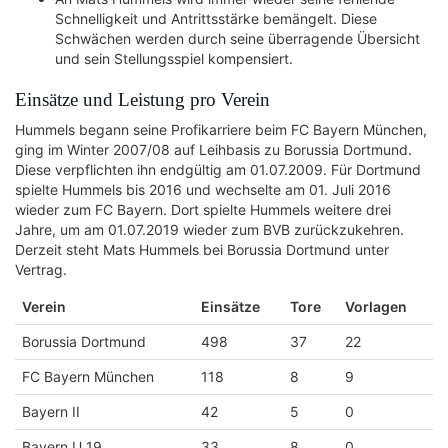
Schnelligkeit und Antrittsstärke bemängelt. Diese
Schwächen werden durch seine überragende Übersicht
und sein Stellungsspiel kompensiert.
Einsätze und Leistung pro Verein
Hummels begann seine Profikarriere beim FC Bayern München,
ging im Winter 2007/08 auf Leihbasis zu Borussia Dortmund.
Diese verpflichten ihn endgültig am 01.07.2009. Für Dortmund
spielte Hummels bis 2016 und wechselte am 01. Juli 2016
wieder zum FC Bayern. Dort spielte Hummels weitere drei
Jahre, um am 01.07.2019 wieder zum BVB zurückzukehren.
Derzeit steht Mats Hummels bei Borussia Dortmund unter
Vertrag.
Verein
Einsätze
Tore
Vorlagen
Borussia Dortmund
498
37
22
FC Bayern München
118
8
9
Bayern II
42
5
0
Bayern U 19
33
8
0