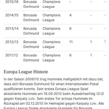
2015/16
Borussia
Champions
-
-
-
Dortmund
League
2014/15
Borussia
Champions
4
-
-
Dortmund
League
2013/14
Borussia
Champions
6
-
-
Dortmund
League
2012/13
Borussia
Champions
11
1
1
Dortmund
League
2011/12
Borussia
Champions
6
1
-
Dortmund
League
Europa League Historie
In der Saison 2009/10 trug Hummels maßgeblich mit dazu bei,
dass sich Borussia Dortmund für einen internationalen Pokal
qualifizieren konnte. Sein erstes Europa League Spiel
absolvierte Hummels am 16.09.2010 beim Auswärtserfolg (3:2)
gegen Karpaty Lviv. Sein erstes Tor schoss Hummels im
Rückspiel am 02.12.2010 im Heimspiel gegen Karpaty Lviv. Alle
Europa League Spiele absolvierte Hummels für Borussia