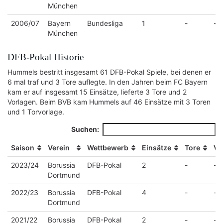
München
2006/07
Bayern
Bundesliga
1
-
-
München
DFB-Pokal Historie
Hummels bestritt insgesamt 61 DFB-Pokal Spiele, bei denen er
6 mal traf und 3 Tore auflegte. In den Jahren beim FC Bayern
kam er auf insgesamt 15 Einsätze, lieferte 3 Tore und 2
Vorlagen. Beim BVB kam Hummels auf 46 Einsätze mit 3 Toren
und 1 Torvorlage.
Suchen:
Saison
Verein
Wettbewerb
Einsätze
Tore
Vo
Saison
Verein
Wettbewerb
Einsätze
Tore
Vo
2023/24
Borussia
DFB-Pokal
2
-
-
Dortmund
2022/23
Borussia
DFB-Pokal
4
-
-
Dortmund
2021/22
Borussia
DFB-Pokal
2
-
-