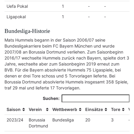
Uefa Pokal
1
-
-
Ligapokal
1
-
-
Bundesliga-Historie
Mats Hummels begann in der Saison 2006/07 seine
Bundesligakarriere beim FC Bayern München und wurde
2007/08 an Borussia Dortmund verliehen. Zum Saisonbeginn
2016/17 wechselte Hummels zurück nach Bayern, spielte dort 3
Jahre, wechselte aber zum Saisonbeginn 2019 erneut zum
BVB. Für die Bayern absolvierte Hummels 75 Ligaspiele, bei
denen er drei Tore schoss und 5 Torvorlagen lieferte. Bei
Borussia Dortmund absolvierte Hummels insgesamt 358 Spiele,
traf 29 mal und lieferte 17 Torvorlagen.
Suchen:
Saison
Verein
Wettbewerb
Einsätze
Tore
Vo
Saison
Verein
Wettbewerb
Einsätze
Tore
Vo
2023/24
Borussia
Bundesliga
20
3
-
Dortmund