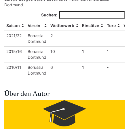
Dortmund.
Suchen:
Saison
Verein
Wettbewerb
Einsätze
Tore
Vo
Saison
Verein
Wettbewerb
Einsätze
Tore
Vo
2021/22
Borussia
2
-
-
Dortmund
2015/16
Borussia
10
1
1
Dortmund
2010/11
Borussia
6
1
-
Dortmund
Über den Autor