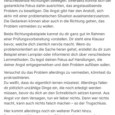
verschiedenste Richtungen bewegen. Einerseits könnte sich der
gedankliche Fokus dahin ausrichten, das angstauslösende
Problem zu beseitigen. Die Angst gibt hier den Anstoß, sich
aktiv mit einer problematischen Situation auseinanderzusetzen.
Die Gedanken können aber auch in die Richtung gehen, das
Problem vermeiden zu wollen.
Beide Richtungsbeispiele kannst du dir ganz gut im Rahmen
einer Prüfungsvorbereitung vorstellen. Dir steht eine Klausur
bevor, welche dich ziemlich nervös macht. Wenn du
problemorientiert an die Sache heran gehst, erstellst du dir zum
Beispiel einen Lernplan oder informierst dich über verschiedene
Lernmethoden. Du legst deinen Fokus auf Handlungen, die
deiner Angst entgegenwirken und dein Problem auflösen sollen.
Versuchst du das Problem allerdings zu vermeiden, könntest du
prokrastinieren.
Du weißt, dass du eigentlich lernen müsstest. Allerdings fallen
dir plötzlich unzählige Dinge ein, die noch erledigt werden
müssen, bevor du dich an den Schreibtisch setzen kannst. Aus
Angst vor dem Versagen, tun wir lieber nichts. Denn wer nichts
macht, kann auch nichts falsch machen – so der Trugschluss.
Hier kommt allerdings noch ein weiterer Punkt hinzu.