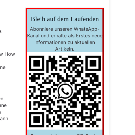
Bleib auf dem Laufenden
Abonniere unseren WhatsApp-
s
Kanal und erhalte als Erstes neue
Informationen zu aktuellen
Artikeln.
now How
rne
en
ene
m
dann