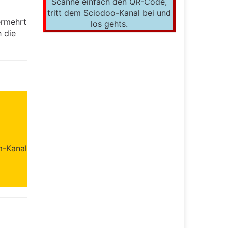
Scanne einfach den QR-Code,
tritt dem Sciodoo-Kanal bei und
ermehrt
los gehts.
h die
m-Kanal