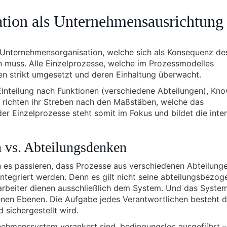
sation als Unternehmensausrichtung
 Unternehmensorganisation, welche sich als Konsequenz de
 muss. Alle Einzelprozesse, welche im Prozessmodelles
n strikt umgesetzt und deren Einhaltung überwacht.
Einteilung nach Funktionen (verschiedene Abteilungen), K
n richten ihr Streben nach den Maßstäben, welche das
er Einzelprozesse steht somit im Fokus und bildet die inte
n vs. Abteilungsdenken
n es passieren, dass Prozesse aus verschiedenen Abteilung
tegriert werden. Denn es gilt nicht seine abteilungsbezog
tarbeiter dienen ausschließlich dem System. Und das Syste
enen Ebenen. Die Aufgabe jedes Verantwortlichen besteht 
 sichergestellt wird.
nehmenssystem verankert sind, bedingungslos ausgeführt –