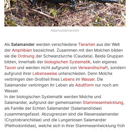
Alpensalamander
Als
Salamander
werden verschiedene
Tierarten
aus der Welt
der
Amphibien
bezeichnet. Zusammen mit den Molchen bilden
sie die
Ordnung
der Schwanzlurche (Caudata). Beide Gruppen
bilden, innerhalb der
biologischen Systematik
, kein eigenes
Taxon
und werden nicht aufgrund von
Verwandtschaft
, sondern
aufgrund ihrer
Lebensweise
unterschieden. Denn Molche
verbringen den Großteil ihres
Lebens
im
Wasser
. Die
Salamander verbringen ihr Leben als
Adultform
nur noch am
Wasser.
In der biologischen Systematik werden Molche und
Salamander, aufgrund der gemeinsamen
Stammesentwicklung
,
als Familie der Echten Salamander (Salamandridae)
zusammengefasst. Abzugrenzen sind die Riesensalamander
(Cryptobranchidae) und die Lungenlosen Salamander
(Plethodontidae), welche sich in ihrer Stammesentwicklung früh