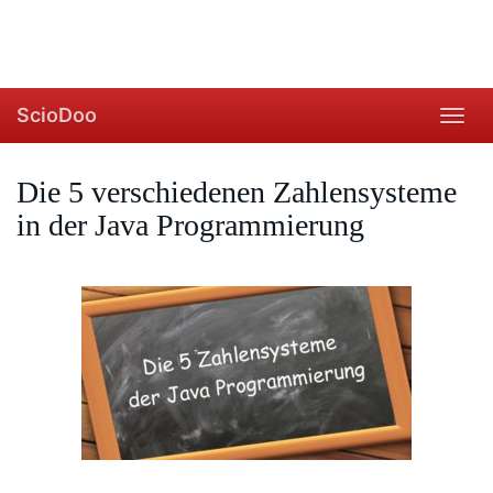
ScioDoo
Toggl
navig
Die 5 verschiedenen Zahlensysteme
in der Java Programmierung