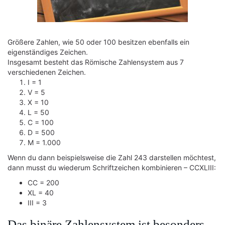
Größere Zahlen, wie 50 oder 100 besitzen ebenfalls ein
eigenständiges Zeichen.
Insgesamt besteht das Römische Zahlensystem aus 7
verschiedenen Zeichen.
I = 1
V = 5
X = 10
L = 50
C = 100
D = 500
M = 1.000
Wenn du dann beispielsweise die Zahl 243 darstellen möchtest,
dann musst du wiederum Schriftzeichen kombinieren – CCXLIII:
CC = 200
XL = 40
III = 3
Das binäre Zahlensystem ist besonders