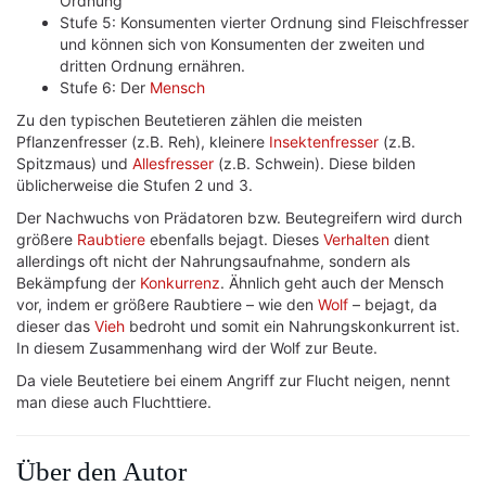
Ordnung
Stufe 5: Konsumenten vierter Ordnung sind Fleischfresser
und können sich von Konsumenten der zweiten und
dritten Ordnung ernähren.
Stufe 6: Der
Mensch
Zu den typischen Beutetieren zählen die meisten
Pflanzenfresser (z.B. Reh), kleinere
Insektenfresser
(z.B.
Spitzmaus) und
Allesfresser
(z.B. Schwein). Diese bilden
üblicherweise die Stufen 2 und 3.
Der Nachwuchs von Prädatoren bzw. Beutegreifern wird durch
größere
Raubtiere
ebenfalls bejagt. Dieses
Verhalten
dient
allerdings oft nicht der Nahrungsaufnahme, sondern als
Bekämpfung der
Konkurrenz
. Ähnlich geht auch der Mensch
vor, indem er größere Raubtiere – wie den
Wolf
– bejagt, da
dieser das
Vieh
bedroht und somit ein Nahrungskonkurrent ist.
In diesem Zusammenhang wird der Wolf zur Beute.
Da viele Beutetiere bei einem Angriff zur Flucht neigen, nennt
man diese auch Fluchttiere.
Über den Autor