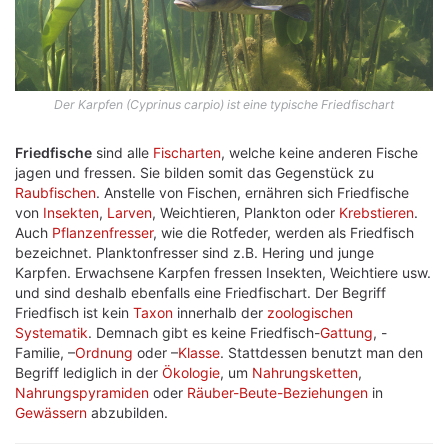
Der Karpfen (Cyprinus carpio) ist eine typische Friedfischart
Friedfische
sind alle
Fischarten
, welche keine anderen Fische
jagen und fressen. Sie bilden somit das Gegenstück zu
Raubfischen
. Anstelle von Fischen, ernähren sich Friedfische
von
Insekten
,
Larven
, Weichtieren, Plankton oder
Krebstieren
.
Auch
Pflanzenfresser
, wie die Rotfeder, werden als Friedfisch
bezeichnet. Planktonfresser sind z.B. Hering und junge
Karpfen. Erwachsene Karpfen fressen Insekten, Weichtiere usw.
und sind deshalb ebenfalls eine Friedfischart. Der Begriff
Friedfisch ist kein
Taxon
innerhalb der
zoologischen
Systematik
. Demnach gibt es keine Friedfisch-
Gattung
, -
Familie, –
Ordnung
oder –
Klasse
. Stattdessen benutzt man den
Begriff lediglich in der
Ökologie
, um
Nahrungsketten
,
Nahrungspyramiden
oder
Räuber-Beute-Beziehungen
in
Gewässern
abzubilden.