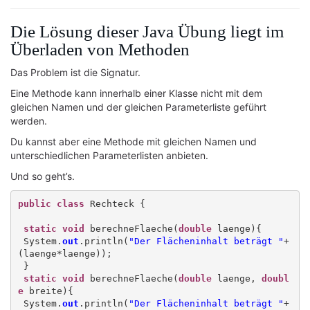
Die Lösung dieser Java Übung liegt im
Überladen von Methoden
Das Problem ist die Signatur.
Eine Methode kann innerhalb einer Klasse nicht mit dem
gleichen Namen und der gleichen Parameterliste geführt
werden.
Du kannst aber eine Methode mit gleichen Namen und
unterschiedlichen Parameterlisten anbieten.
Und so geht’s.
public class
 Rechteck {

static void
 berechneFlaeche(
double
 laenge){

 System.
out
.println(
"Der Flächeninhalt beträgt "
+
(laenge*laenge));

 }

static void
 berechneFlaeche(
double
 laenge, 
doubl
e
 breite){

 System.
out
.println(
"Der Flächeninhalt beträgt "
+