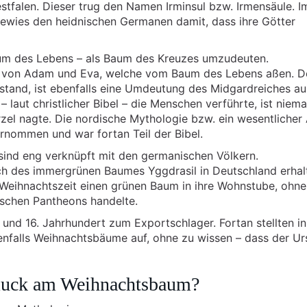
stfalen. Dieser trug den Namen Irminsul bzw. Irmensäule. I
 bewies den heidnischen Germanen damit, dass ihre Götter
aum des Lebens – als Baum des Kreuzes umzudeuten.
e von Adam und Eva, welche vom Baum des Lebens aßen. D
 stand, ist ebenfalls eine Umdeutung des Midgardreiches au
 laut christlicher Bibel – die Menschen verführte, ist niem
zel nagte. Die nordische Mythologie bzw. ein wesentlicher
rnommen und war fortan Teil der Bibel.
nd eng verknüpft mit den germanischen Völkern.
h des immergrünen Baumes Yggdrasil in Deutschland erhal
 Weihnachtszeit einen grünen Baum in ihre Wohnstube, ohne
ischen Pantheons handelte.
und 16. Jahrhundert zum Exportschlager. Fortan stellten i
enfalls Weihnachtsbäume auf, ohne zu wissen – dass der U
uck am Weihnachtsbaum?