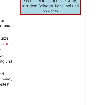
Scanne einfach den QR-Code,
tritt dem Sciodoo-Kanal bei und
los gehts.
der
n- und
urzel
baum
.
he
ung und
und
Himmel,
tellt,