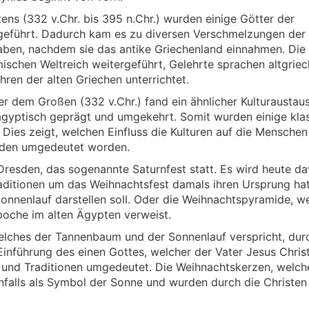
ns (332 v.Chr. bis 395 n.Chr.) wurden einige Götter der
ngeführt. Dadurch kam es zu diversen Verschmelzungen der
haben, nachdem sie das antike Griechenland einnahmen. Die
ischen Weltreich weitergeführt, Gelehrte sprachen altgriec
en der alten Griechen unterrichtet.
 dem Großen (332 v.Chr.) fand ein ähnlicher Kulturaustau
e ägyptisch geprägt und umgekehrt. Somit wurden einige kla
 Dies zeigt, welchen Einfluss die Kulturen auf die Menschen
ilden umgedeutet worden.
Dresden, das sogenannte Saturnfest statt. Es wird heute d
aditionen um das Weihnachtsfest damals ihren Ursprung hat
nnenlauf darstellen soll. Oder die Weihnachtspyramide, w
epoche im alten Ägypten verweist.
lches der Tannenbaum und der Sonnenlauf verspricht, dur
Einführung des einen Gottes, welcher der Vater Jesus Chris
t und Traditionen umgedeutet. Die Weihnachtskerzen, welch
enfalls als Symbol der Sonne und wurden durch die Christen