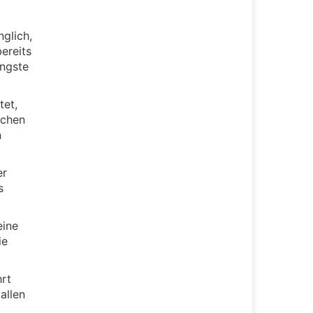
glich,
ereits
ingste
tet,
schen
n
er
s
eine
ie
hrt
allen