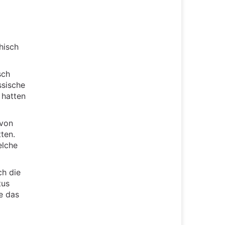
hisch
sch
ssische
 hatten
avon
ten.
elche
ch die
tus
e das