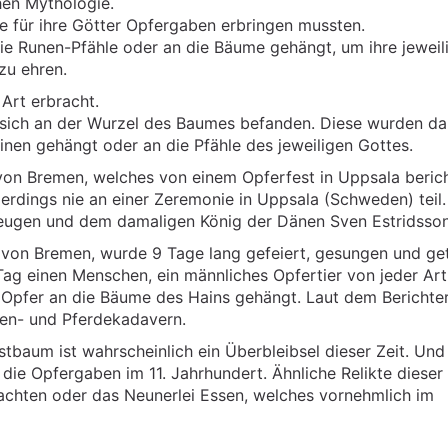
hen Mythologie.
e für ihre Götter Opfergaben erbringen mussten.
e Runen-Pfähle oder an die Bäume gehängt, um ihre jeweil
zu ehren.
Art erbracht.
 sich an der Wurzel des Baumes befanden. Diese wurden d
inen gehängt oder an die Pfähle des jeweiligen Gottes.
von Bremen, welches von einem Opferfest in Uppsala berich
erdings nie an einer Zeremonie in Uppsala (Schweden) teil.
zeugen und dem damaligen König der Dänen Sven Estridsson
 von Bremen, wurde 9 Tage lang gefeiert, gesungen und ge
ag einen Menschen, ein männliches Opfertier von jeder Ar
Opfer an die Bäume des Hains gehängt. Laut dem Berichter
hen- und Pferdekadavern.
aum ist wahrscheinlich ein Überbleibsel dieser Zeit. Und
ie Opfergaben im 11. Jahrhundert. Ähnliche Relikte dieser 
achten oder das Neunerlei Essen, welches vornehmlich im