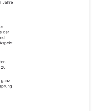
m Jahre
er
s der
and
 Aspekt
ten.
 zu
n ganz
rsprung