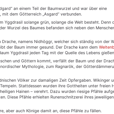
gard“ an einem Teil der Baumwurzel und war über eine
 mit dem Götterreich „Asgard“ verbunden.
m Yggdrasil solange grün, solange die Welt besteht. Denn 
 der Wurzel des Baumes befanden sich neben den Mensche
 Drache, namens Nidhöggr, welcher sich ständig von der W
 bleibt der Baum immer gesund. Der Drache kann dem
Welten
Baum Yggdrasil jeden Tag mit der Quelle des Lebens gießen
schen und Göttern kommt, verfällt der Baum und der Drac
ut nordischer Mythologie, zum Ragnarök, der Götterdämmer
nischen Völker zur damaligen Zeit Opfergaben. Wikinger 
 Tempeln. Stattdessen wurden ihre Gottheiten unter freien 
eiligen Hainen – verehrt. Dazu wurden riesige Pfähle aufges
n. Diese Pfähle erhielten Runenschnitzerei ihres jeweiligen
re, aber auch Könige damit an, diese Pfähle zu fällen.