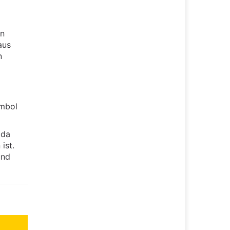
en
aus
n
ymbol
 da
ist.
und