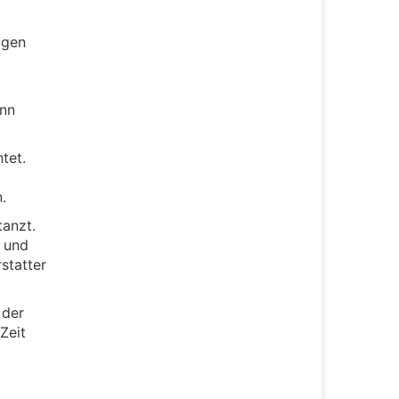
igen
ann
tet.
.
tanzt.
t und
statter
 der
Zeit