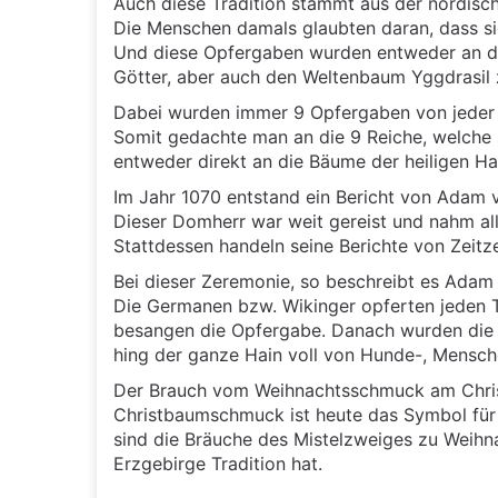
Auch diese Tradition stammt aus der nordisc
Die Menschen damals glaubten daran, dass si
Und diese Opfergaben wurden entweder an di
Götter, aber auch den Weltenbaum Yggdrasil 
Dabei wurden immer 9 Opfergaben von jeder 
Somit gedachte man an die 9 Reiche, welche
entweder direkt an die Bäume der heiligen Ha
Im Jahr 1070 entstand ein Bericht von Adam 
Dieser Domherr war weit gereist und nahm all
Stattdessen handeln seine Berichte von Zeit
Bei dieser Zeremonie, so beschreibt es Adam
Die Germanen bzw. Wikinger opferten jeden T
besangen die Opfergabe. Danach wurden die 
hing der ganze Hain voll von Hunde-, Mensc
Der Brauch vom Weihnachtsschmuck am Christb
Christbaumschmuck ist heute das Symbol für d
sind die Bräuche des Mistelzweiges zu Weihn
Erzgebirge Tradition hat.