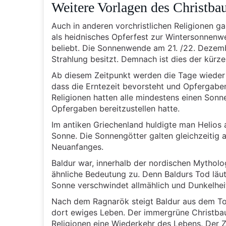
Weitere Vorlagen des Christb
Auch in anderen vorchristlichen Religionen g
als heidnisches Opferfest zur Wintersonnenw
beliebt. Die Sonnenwende am 21. /22. Dezemb
Strahlung besitzt. Demnach ist dies der kürze
Ab diesem Zeitpunkt werden die Tage wieder 
dass die Erntezeit bevorsteht und Opfergabe
Religionen hatten alle mindestens einen Son
Opfergaben bereitzustellen hatte.
Im antiken Griechenland huldigte man Helios 
Sonne. Die Sonnengötter galten gleichzeitig 
Neuanfanges.
Baldur war, innerhalb der nordischen Mythol
ähnliche Bedeutung zu. Denn Baldurs Tod läu
Sonne verschwindet allmählich und Dunkelheit
Nach dem Ragnarök steigt Baldur aus dem Tot
dort ewiges Leben. Der immergrüne Christba
Religionen eine Wiederkehr des Lebens. Der Z