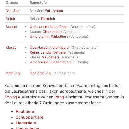
Gruppe
Rangstufe
Domäne
Domäne:
Eukaryoten
Reich
Reich:
Tierreich
Stamm
Überstamm
:
Neumünder
(Deuterostomia)
Stamm:
Chordatiere
(Chordata)
Unterstamm
:
Wirbeltiere
(Vertebrata)
Klasse
Überklasse
:
Kiefermäuler
(Gnathostomata)
Reihe
:
Landwirbeltiere
(Tetrapoda)
Klasse:
Säugetiere
(Mammalia)
Unterklasse
:
Plazentatiere
(Eutheria)
Ordnung
:
Überordnung
: Laurasiatheria
Zusammen mit dem Schwesterntaxon Euarchontoglires bilden
die Laurasiatheria das Taxon Boreoeutheria, welches in der
Zoologie
allerdings keinen
Rang
einnimmt. Insgesamt werden in
der Laurasiatheria 7 Ordnungen zusammengefasst:
Raubtiere
Schuppentiere
Fledertiere
Unpaarhufer