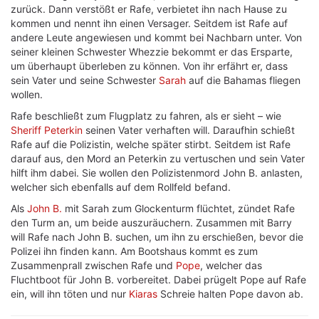
zurück. Dann verstößt er Rafe, verbietet ihn nach Hause zu
kommen und nennt ihn einen Versager. Seitdem ist Rafe auf
andere Leute angewiesen und kommt bei Nachbarn unter. Von
seiner kleinen Schwester Whezzie bekommt er das Ersparte,
um überhaupt überleben zu können. Von ihr erfährt er, dass
sein Vater und seine Schwester
Sarah
auf die Bahamas fliegen
wollen.
Rafe beschließt zum Flugplatz zu fahren, als er sieht – wie
Sheriff Peterkin
seinen Vater verhaften will. Daraufhin schießt
Rafe auf die Polizistin, welche später stirbt. Seitdem ist Rafe
darauf aus, den Mord an Peterkin zu vertuschen und sein Vater
hilft ihm dabei. Sie wollen den Polizistenmord John B. anlasten,
welcher sich ebenfalls auf dem Rollfeld befand.
Als
John B.
mit Sarah zum Glockenturm flüchtet, zündet Rafe
den Turm an, um beide auszuräuchern. Zusammen mit Barry
will Rafe nach John B. suchen, um ihn zu erschießen, bevor die
Polizei ihn finden kann. Am Bootshaus kommt es zum
Zusammenprall zwischen Rafe und
Pope
, welcher das
Fluchtboot für John B. vorbereitet. Dabei prügelt Pope auf Rafe
ein, will ihn töten und nur
Kiaras
Schreie halten Pope davon ab.