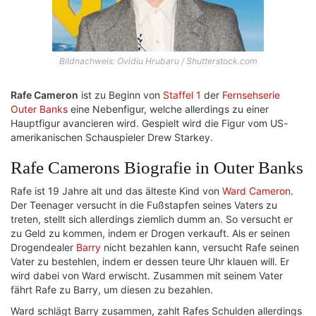
Bildnachweis: Ovidiu Hrubaru / Shutterstock.com
Rafe Cameron
ist zu Beginn von
Staffel 1
der
Fernsehserie
Outer Banks
eine Nebenfigur, welche allerdings zu einer
Hauptfigur avancieren wird. Gespielt wird die Figur vom US-
amerikanischen Schauspieler Drew Starkey.
Rafe Camerons Biografie in Outer Banks
Rafe ist 19 Jahre alt und das älteste Kind von
Ward Cameron
.
Der Teenager versucht in die Fußstapfen seines Vaters zu
treten, stellt sich allerdings ziemlich dumm an. So versucht er
zu Geld zu kommen, indem er Drogen verkauft. Als er seinen
Drogendealer
Barry
nicht bezahlen kann, versucht Rafe seinen
Vater zu bestehlen, indem er dessen teure Uhr klauen will. Er
wird dabei von Ward erwischt. Zusammen mit seinem Vater
fährt Rafe zu Barry, um diesen zu bezahlen.
Ward schlägt Barry zusammen, zahlt Rafes Schulden allerdings