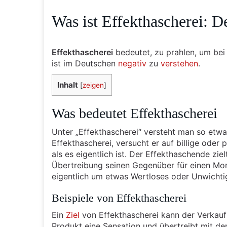
Was ist Effekthascherei: D
Effekthascherei
bedeutet, zu prahlen, um be
ist im Deutschen
negativ
zu
verstehen
.
Inhalt
[
zeigen
]
Was bedeutet Effekthascherei
Unter „Effekthascherei“ versteht man so etw
Effekthascherei, versucht er auf billige oder
als es eigentlich ist. Der Effekthaschende zie
Übertreibung seinen Gegenüber für einen Mome
eigentlich um etwas Wertloses oder Unwichti
Beispiele von Effekthascherei
Ein
Ziel
von Effekthascherei kann der Verkauf 
Produkt eine Sensation und übertreibt mit d