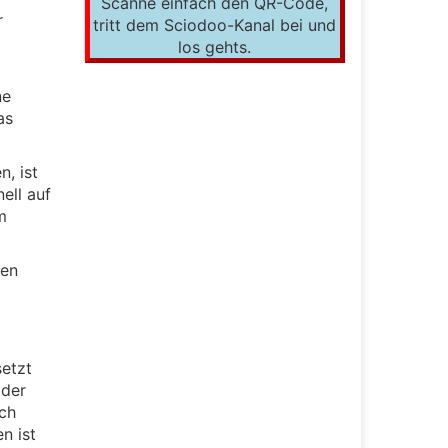
Scanne einfach den QR-Code,
r
tritt dem Sciodoo-Kanal bei und
los gehts.
ne
as
, ist
ell auf
m
den
etzt
oder
ch
en ist