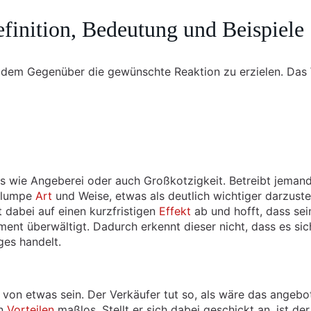
efinition, Bedeutung und Beispiele
i dem Gegenüber die gewünschte Reaktion zu erzielen. Das
as wie Angeberei oder auch Großkotzigkeit. Betreibt jeman
 plumpe
Art
und Weise, etwas als deutlich wichtiger darzustel
lt dabei auf einen kurzfristigen
Effekt
ab und hofft, dass sei
nt überwältigt. Dadurch erkennt dieser nicht, dass es sic
ges handelt.
von etwas sein. Der Verkäufer tut so, als wäre das angebo
en
Vorteilen
maßlos. Stellt er sich dabei geschickt an, ist der