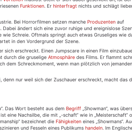
priesenen
Funktionen
. Er
hinterfragt
nichts und schlägt liebe
ndustrie. Bei Horrorfilmen setzen manche
Produzenten
auf
abei ändert sich eine zuvor ruhige und ereignislose Sze
e wie Schreie. Oftmals springt auch etwas Gruseliges wie d
rtet in den Vordergrund der Szene.
r sich erschreckt. Einen Jumpscare in einen Film einzubauen
ht durch die gruselige
Atmosphäre
des Films. Er flammt schn
nlich dem Schreckmoment, wenn man plötzlich von jemande
 denn nur weil sich der Zuschauer erschreckt, macht das 
“. Das Wort besteht aus dem
Begriff
„Showman“, was übers
ist eine Nachsilbe, die mit „-schaft“ wie in „Meisterschaft“ 
wmanship“ bezeichnet die
Fähigkeiten
eines „Showmans“. Au
szinieren und Fesseln eines Publikums
handeln
. Im Englisch