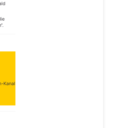
ald
ie
“.
m-Kanal