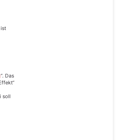
ist
g
“. Das
ffekt“
 soll