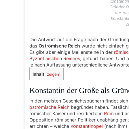
Konstantin
Gründer O
der Ha
Konstanti
c
Die Antwort auf die Frage nach der Gründun
das
Oströmische Reich
wurde nicht einfach g
Es gibt aber einige Meilensteine in der
römisc
Byzantinischen Reiches
, geführt haben. Und 
je nach Auffassung unterschiedliche Antworte
Inhalt
[
zeigen
]
Konstantin der Große als Grü
In den meisten Geschichtsbüchern findet sich 
oströmische Reich
begründet haben. Tatsächli
römischer Kaiser und residierte in
Rom
und an
Opposition römischer Politiker unabhängiger 
errichten – welche
Konstantinopel
(nach ihm)