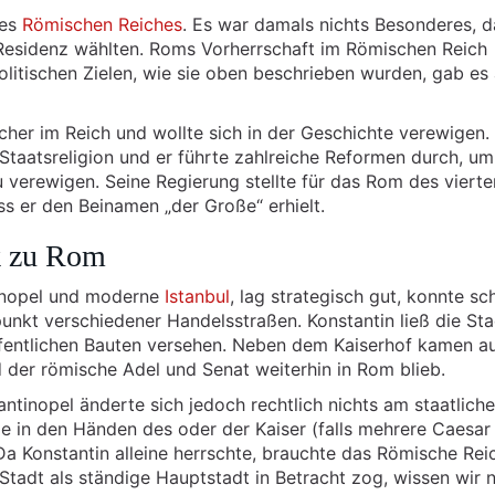
es
Römischen Reiches
. Es war damals nichts Besonderes, d
 Residenz wählten. Roms Vorherrschaft im Römischen Reich
olitischen Zielen, wie sie oben beschrieben wurden, gab es
rscher im Reich und wollte sich in der Geschichte verewigen.
Staatsreligion und er führte zahlreiche Reformen durch, um
u verewigen. Seine Regierung stellte für das Rom des vierte
ss er den Beinamen „der Große“ erhielt.
k zu Rom
tinopel und moderne
Istanbul
, lag strategisch gut, konnte sch
nkt verschiedener Handelsstraßen. Konstantin ließ die Sta
ffentlichen Bauten versehen. Neben dem Kaiserhof kamen a
 der römische Adel und Senat weiterhin in Rom blieb.
ntinopel änderte sich jedoch rechtlich nichts am staatlich
e in den Händen des oder der Kaiser (falls mehrere Caesar
Da Konstantin alleine herrschte, brauchte das Römische Rei
Stadt als ständige Hauptstadt in Betracht zog, wissen wir n