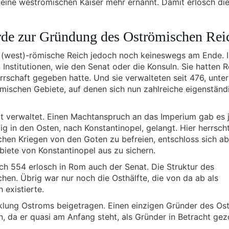
ine weströmischen Kaiser mehr ernannt. Damit erlosch di
de zur Gründung des Oströmischen Rei
 (west)-römische Reich jedoch noch keineswegs am Ende. 
 Institutionen, wie den Senat oder die Konsuln. Sie hatten 
errschaft gegeben hatte. Und sie verwalteten seit 476, unter
mischen Gebiete, auf denen sich nun zahlreiche eigenständ
t verwaltet. Einen Machtanspruch an das Imperium gab es 
ig in den Osten, nach Konstantinopel, gelangt. Hier herrscht
chen Kriegen von den Goten zu befreien, entschloss sich ab
biete von Konstantinopel aus zu sichern.
h 554 erlosch in Rom auch der Senat. Die Struktur des
hen. Übrig war nur noch die Osthälfte, die von da ab als
 existierte.
klung Ostroms beigetragen. Einen einzigen Gründer des Os
ann, da er quasi am Anfang steht, als Gründer in Betracht ge