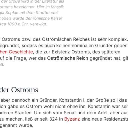
 der Große wird in der Literatur als
stroms bezeichnet. Hier im Mosaik
gia Sophie mit dem Stadtmodell
nopels wurde der römische Kaiser
irca 1000 n.Chr. verewigt.
g Ostroms bzw. des Oströmischen Reiches ist sehr komplex
egründet, sodass es auch keinen nominalen Gründer geben
hen Geschichte
, die zur Existenz Ostroms, des späteren
auf die Frage, wer das
Oströmische Reich
gegründet hat, gib
n.
nder Ostroms
aber dennoch ein Gründer. Konstantin I. der Große soll das
ch gäbe es Ostrom wohl nicht ohne ihn. Konstantin war sei
deren Städten. Um sich vom Senat und dem Adel, aber au
zu machen, ließ er seit 324 in
Byzanz
eine neue Residenzst
 genannt wurde.