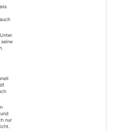
ass
 auch
 Unter
 seine
n
nell
dt
uch
en
 und
ch nur
icht.