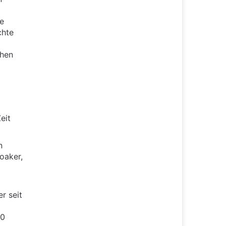
he
chte
chen
eit
n
oaker,
r seit
80