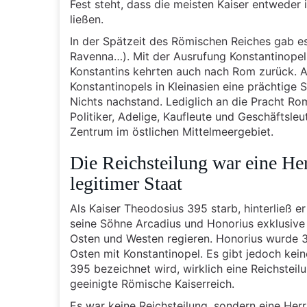
Fest steht, dass die meisten Kaiser entweder
ließen.
In der Spätzeit des Römischen Reiches gab es 
Ravenna…). Mit der Ausrufung Konstantinopel
Konstantins kehrten auch nach Rom zurück. A
Konstantinopels in Kleinasien eine prächtige 
Nichts nachstand. Lediglich an die Pracht Rom
Politiker, Adelige, Kaufleute und Geschäftsle
Zentrum im östlichen Mittelmeergebiet.
Die Reichsteilung war eine He
legitimer Staat
Als Kaiser Theodosius 395 starb, hinterließ e
seine Söhne Arcadius und Honorius exklusive Pl
Osten und Westen regieren. Honorius wurde 
Osten mit Konstantinopel. Es gibt jedoch kein
395 bezeichnet wird, wirklich eine Reichsteil
geeinigte Römische Kaiserreich.
Es war keine Reichsteilung, sondern eine Herrs