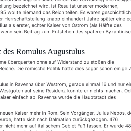
eilung bezeichnet wird, ist Resultat unserer modernen,
95 wollte niemand das Reich teilen. Es waren geschichtlic
er Herrschaftsteilung knapp einhundert Jahre später eine e
us als erster, echter Kaiser von Ostrom (als Hälfte des
wenn sein Beitrag zum Entstehen des späteren Byzantinis
rz des Romulus Augustulus
me überquerten ohne auf Widerstand zu stoßen die
Reiche. Die römische Politik hatte dies sogar schon einige Z
lus in Ravenna über Westrom, gerade einmal 16 und nur ei
 Westgoten auf seine Residenz konnte er nichts machen. Od
Kaiser einfach ab. Ravenna wurde die Hauptstadt des
neuen Kaiser mehr in Rom. Sein Vorgänger, Julius Nepos, de
urde, hatte sich nach Dalmatien zurückgezogen. 476
r nicht mehr auf italischem Gebiet Fuß fassen. Er wurde 4