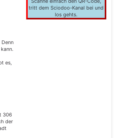
Scanne einfach den QR-Code,
tritt dem Sciodoo-Kanal bei und
los gehts.
. Denn
 kann.
t es,
t 306
ch der
adt