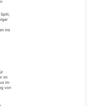
en
Split,
lger
en ins
ür
er im
us im
ung von
n