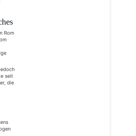
e
ches
In Rom
Rom
ige
jedoch
e seit
er, die
tens
zogen