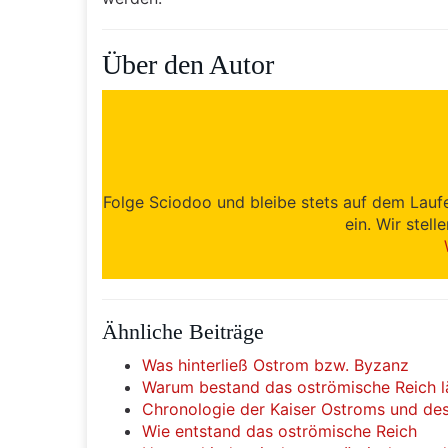
Über den Autor
Folge Sciodoo und bleibe stets auf dem Lauf
ein. Wir stell
Ähnliche Beiträge
Was hinterließ Ostrom bzw. Byzanz
Warum bestand das oströmische Reich l
Chronologie der Kaiser Ostroms und des
Wie entstand das oströmische Reich