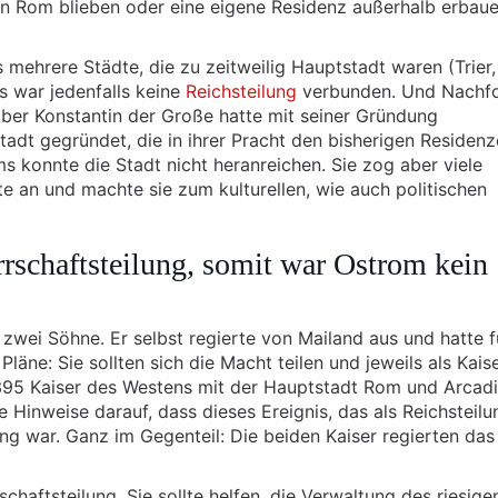
 in Rom blieben oder eine eigene Residenz außerhalb erbau
mehrere Städte, die zu zeitweilig Hauptstadt waren (Trier, 
s war jedenfalls keine
Reichsteilung
verbunden. Und Nachfo
ber Konstantin der Große hatte mit seiner Gründung
Stadt gegründet, die in ihrer Pracht den bisherigen Residenz
s konnte die Stadt nicht heranreichen. Sie zog aber viele
ute an und machte sie zum kulturellen, wie auch politischen
rrschaftsteilung, somit war Ostrom kein
r zwei Söhne. Er selbst regierte von Mailand aus und hatte f
äne: Sie sollten sich die Macht teilen und jeweils als Kais
395 Kaiser des Westens mit der Hauptstadt Rom und Arcadi
e Hinweise darauf, dass dieses Ereignis, das als Reichsteil
ung war. Ganz im Gegenteil: Die beiden Kaiser regierten das
chaftsteilung. Sie sollte helfen, die Verwaltung des riesige