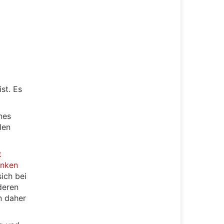
st. Es
nes
len
t
nken
sich bei
deren
en daher