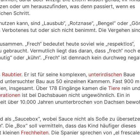
tzen oder um herauszufinden, was denn passiert, wenn es
chen Schritt.
tzen kann, sind „Lausbub“, „Rotznase“, „Bengel“ oder „Göre
 Verbotenes tut oder sich nicht benimmt. Die Vergehen sin
zusammen. „Frech“ bedeutet heute soviel wie „respektlos“,
 gebraucht. Vermutlich liegt das daran, dass „frech“ noch e
utig“ oder „kühn“. „Frech“ ist demnach kein durchweg nega
s
Raubtier
. Er ist für seine komplexen,
unterirdischen
Baue
and untersuchter Bau aus 50 einzelnen Kammern. Fast 900 m
den, insgesamt. Über 178 Eingänge kamen die
Tiere
rein und
rationen
ist bei Dachsbauen nicht ungewöhnlich. Ein in
seit über 10.000 Jahren ununterbrochen von Dachsen bewo
 als „Saucebox“, wobei Sauce nicht als Soße zu übersetzen
. Die „Box“ soll vermitteln, dass das Kind häufiger dieses
it kleinen
Frechheiten
. Die Spanier sprechen von „el frescale