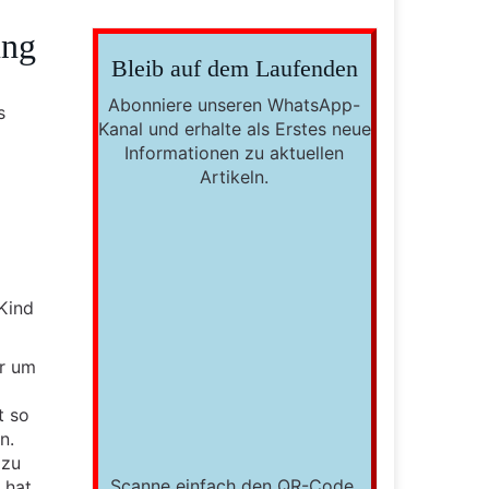
ung
Bleib auf dem Laufenden
Abonniere unseren WhatsApp-
s
Kanal und erhalte als Erstes neue
Informationen zu aktuellen
Artikeln.
 Kind
er um
t so
n.
 zu
Scanne einfach den QR-Code,
 hat