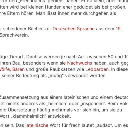
für den „Frechdachs“ gedient haben. Er ist klein, aber mut
lten wird bei kleinen Hunden eher geduldet als bei großen.
 ihre Eltern hören. Man lässt ihnen mehr durchgehen als
erschiedener Bücher zur
Deutschen Sprache
aus dem
19.
Sprachverein.
utige Tierart. Dachse werden je nach Art zwischen 50 und 
n ihren Bau, besonders wenn sie
Nachwuchs
haben, auch ge
ölfe
,
Bären
und große Raubkatzen wie
Leoparden
. In dies
 seiner Bedeutung als „mutig“ verwendet werden.
e Zusammensetzung aus einem lateinischen und einem deuts
t nichts anderes als „heimlich“ oder „insgeheim“. Beim Vo
die Übersetzung häufig mehrmals vor sich hin, um sie zu
 Wort „klammheimlich“ entwickelt.
n sein. Das
lateinische
Wort für frech lautet „audax“. Um es