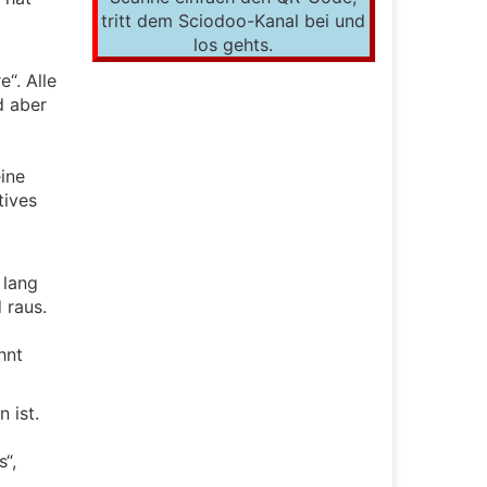
tritt dem Sciodoo-Kanal bei und
los gehts.
“. Alle
d aber
ine
tives
 lang
 raus.
hnt
 ist.
s“,