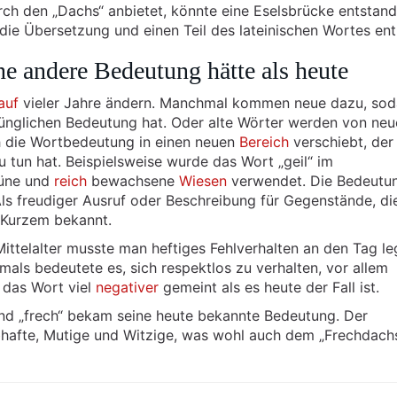
rch den „Dachs“ anbietet, könnte eine Eselsbrücke entstan
 die Übersetzung und einen Teil des lateinischen Wortes ent
e andere Bedeutung hätte als heute
auf
vieler Jahre ändern. Manchmal kommen neue dazu, sod
prünglichen Bedeutung hat. Oder alte Wörter werden von ne
ich die Wortbedeutung in einen neuen
Bereich
verschiebt, der 
 tun hat. Beispielsweise wurde das Wort „geil“ im
rüne und
reich
bewachsene
Wiesen
verwendet. Die Bedeutu
ls freudiger Ausruf oder Beschreibung für Gegenstände, di
t Kurzem bekannt.
 Mittelalter musste man heftiges Fehlverhalten an den Tag le
als bedeutete es, sich respektlos zu verhalten, vor allem
 das Wort viel
negativer
gemeint als es heute der Fall ist.
 und „frech“ bekam seine heute bekannte Bedeutung. Der
ebhafte, Mutige und Witzige, was wohl auch dem „Frechdach