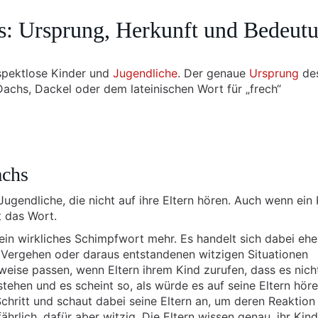
s: Ursprung, Herkunft und Bedeut
spektlose Kinder und
Jugendliche
. Der genaue
Ursprung
de
Dachs, Dackel oder dem lateinischen Wort für „frech“
achs
ugendliche, die nicht auf ihre Eltern hören. Auch wenn ein
 das Wort.
ein wirkliches Schimpfwort mehr. Es handelt sich dabei eh
en Vergehen oder daraus entstandenen witzigen Situationen
weise passen, wenn Eltern ihrem Kind zurufen, dass es nich
stehen und es scheint so, als würde es auf seine Eltern höre
hritt und schaut dabei seine Eltern an, um deren Reaktion
ährlich, dafür aber witzig. Die Eltern wissen genau, ihr Kind