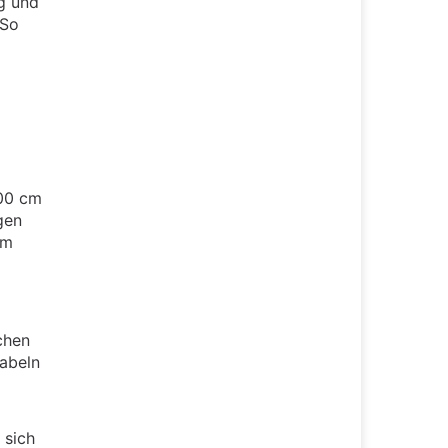
ig und
 So
100 cm
gen
em
chen
kabeln
 sich