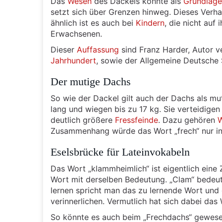
Das
Wesen
des Dackels könnte als
Grundlage
setzt sich über Grenzen hinweg. Dieses Verha
ähnlich ist es auch bei
Kindern
, die nicht auf
Erwachsenen.
Dieser
Auffassung
sind Franz Harder, Autor v
Jahrhundert
, sowie der Allgemeine Deutsche 
Der mutige Dachs
So wie der Dackel gilt auch der Dachs als m
lang und wiegen bis zu 17 kg. Sie verteidige
deutlich größere
Fressfeinde
. Dazu gehören
W
Zusammenhang würde das Wort „frech“ nur in
Eselsbrücke für Lateinvokabeln
Das Wort „klammheimlich“ ist eigentlich ein
Wort mit derselben Bedeutung. „Clam“ bedeute
lernen spricht man das zu lernende Wort und 
verinnerlichen. Vermutlich hat sich dabei das
So könnte es auch beim „Frechdachs“ gewese