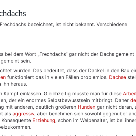
chdachs
rechdachs bezeichnet, ist nicht bekannt. Verschiedene
 bei dem Wort „Frechdachs“ gar nicht der Dachs gemeint i
gemeint sein.
chtet wurden. Das bedeutet, dass der Dackel in den Bau ei
sen
funktioniert das in vielen Fällen problemlos.
Dachse
stel
 ihn heraus.
nen Kampf einlassen. Gleichzeitig musste man für diese
Arbei
ten, der ein enormes Selbstbewusstsein mitbringt. Daher
de
g mit anderen, deutlich größeren
Hunden
gar nicht daran, 
ht als
aggressiv
, aber benehmen sich sowohl gegenüber an
. Konsequente
Erziehung
, schon im Welpenalter, ist bei ihn
 beizukommen.