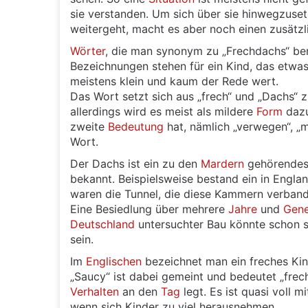
sie verstanden. Um sich über sie hinwegzuse
weitergeht, macht es aber noch einen zusätzli
Wörter
, die man synonym zu „Frechdachs“ benu
Bezeichnungen stehen für ein Kind, das etwas
meistens klein und kaum der Rede wert.
Das Wort setzt sich aus „frech“ und „Dachs“ 
allerdings wird es meist als mildere
Form
dazu
zweite
Bedeutung
hat, nämlich „verwegen“, „m
Wort.
Der Dachs ist ein zu den
Mardern
gehörende
bekannt. Beispielsweise bestand ein in Engl
waren die Tunnel, die diese Kammern verban
Eine Besiedlung über mehrere
Jahre
und
Gene
Deutschland
untersuchter Bau könnte schon 
sein.
Im
Englischen
bezeichnet man ein freches Kind
„Saucy“ ist dabei gemeint und bedeutet „frech“
Verhalten
an den
Tag
legt. Es ist quasi voll m
wenn sich Kinder zu viel herausnehmen.