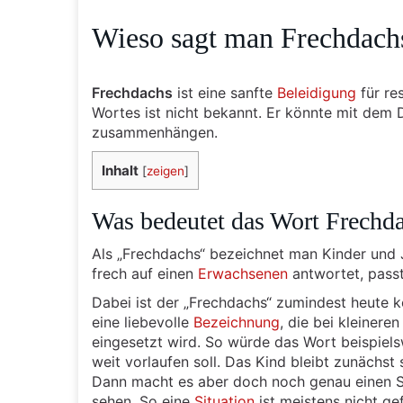
Wieso sagt man Frechdach
Frechdachs
ist eine sanfte
Beleidigung
für re
Wortes ist nicht bekannt. Er könnte mit dem 
zusammenhängen.
Inhalt
[
zeigen
]
Was bedeutet das Wort Frechd
Als „Frechdachs“ bezeichnet man Kinder und J
frech auf einen
Erwachsenen
antwortet, passt
Dabei ist der „Frechdachs“ zumindest heute k
eine liebevolle
Bezeichnung
, die bei kleiner
eingesetzt wird. So würde das Wort beispiels
weit vorlaufen soll. Das Kind bleibt zunächst 
Dann macht es aber doch noch genau einen Sc
sehen. So eine
Situation
ist meistens nicht gef