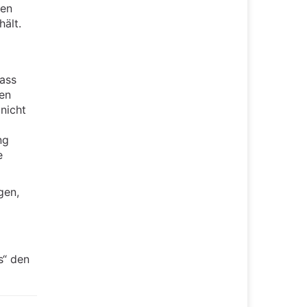
den
hält.
ass
uen
nicht
ng
e
gen,
s“ den