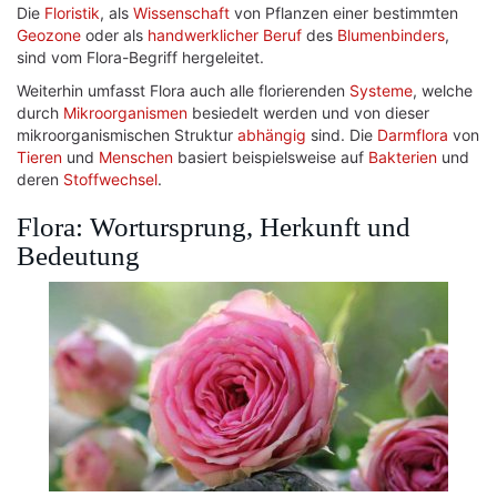
Die
Floristik
, als
Wissenschaft
von Pflanzen einer bestimmten
Geozone
oder als
handwerklicher
Beruf
des
Blumenbinders
,
sind vom Flora-Begriff hergeleitet.
Weiterhin umfasst Flora auch alle florierenden
Systeme
, welche
durch
Mikroorganismen
besiedelt werden und von dieser
mikroorganismischen Struktur
abhängig
sind. Die
Darmflora
von
Tieren
und
Menschen
basiert beispielsweise auf
Bakterien
und
deren
Stoffwechsel
.
Flora: Wortursprung, Herkunft und
Bedeutung