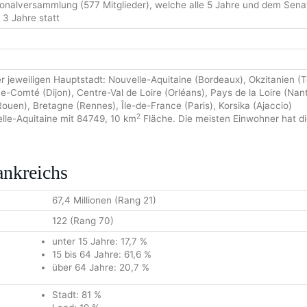
onalversammlung (577 Mitglieder), welche alle 5 Jahre und dem Senat 
e 3 Jahre statt
r jeweiligen Hauptstadt: Nouvelle-Aquitaine (Bordeaux), Okzitanien 
-Comté (Dijon), Centre-Val de Loire (Orléans), Pays de la Loire (Nan
Rouen), Bretagne (Rennes), Île-de-France (Paris), Korsika (Ajaccio)
2
lle-Aquitaine mit 84749, 10 km
Fläche. Die meisten Einwohner hat di
ankreichs
67,4 Millionen (Rang 21)
122 (Rang 70)
unter 15 Jahre: 17,7 %
15 bis 64 Jahre: 61,6 %
über 64 Jahre: 20,7 %
Stadt: 81 %