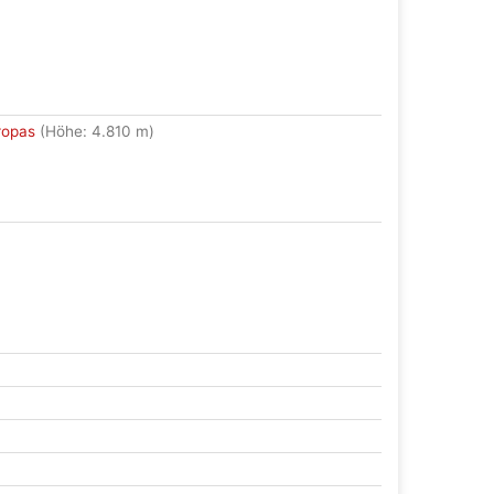
ropas
(Höhe: 4.810 m)