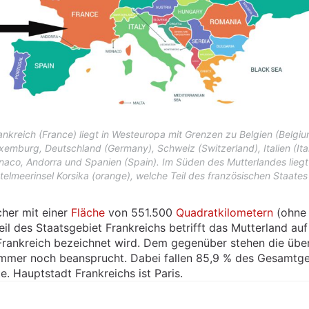
ankreich (France) liegt in Westeuropa mit Grenzen zu Belgien (Belgiu
xemburg, Deutschland (Germany), Schweiz (Switzerland), Italien (Ital
aco, Andorra und Spanien (Spain). Im Süden des Mutterlandes liegt
telmeerinsel Korsika (orange), welche Teil des französischen Staates 
cher mit einer
Fläche
von 551.500
Quadratkilometern
(ohne 
eil des Staatsgebiet Frankreichs betrifft das Mutterland a
 Frankreich bezeichnet wird. Dem gegenüber stehen die üb
immer noch beansprucht. Dabei fallen 85,9 % des Gesamtge
te. Hauptstadt Frankreichs ist Paris.