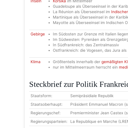
Inseln
Korsika
im Mittelmeer
Guadeloupe als Überseeinsel in der Karib
La Réunion als Überseeinsel im
Indische
Martinique als Überseeinsel in der Karibi
Mayotte als Überseeinsel im Indischen 
Gebirge
Im Südosten zur Grenze mit Italien lieg
Im Südwesten: Pyrenäen als Grenzgebir
In Südfrankreich: das Zentralmassiv
Ostfrankreich: die Vogesen, das Jura al
Klima
Größtenteils innerhalb der
gemäßigten K
nur im Mittelmeerraum herrscht ein
medi
Steckbrief zur Politik Frankrei
Staatsform:
Semipräsidiale Republik
Staatsoberhaupt:
Präsident Emmanuel Macron (se
Regierungschef:
Premierminister Jean Castex (s
Regierungsparteien:
La Republique en Marche (LRE