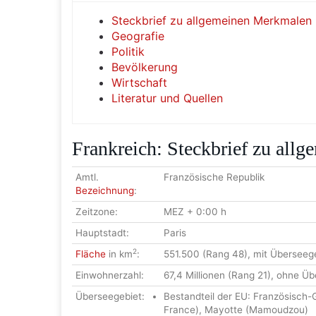
Steckbrief zu allgemeinen Merkmalen
Geografie
Politik
Bevölkerung
Wirtschaft
Literatur und Quellen
Frankreich: Steckbrief zu all
Amtl.
Französische Republik
Bezeichnung
:
Zeitzone:
MEZ + 0:00 h
Hauptstadt:
Paris
2
Fläche
in km
:
551.500 (Rang 48), mit Überseeg
Einwohnerzahl:
67,4 Millionen (Rang 21), ohne Üb
Überseegebiet:
Bestandteil der EU: Französisch-
France), Mayotte (Mamoudzou)