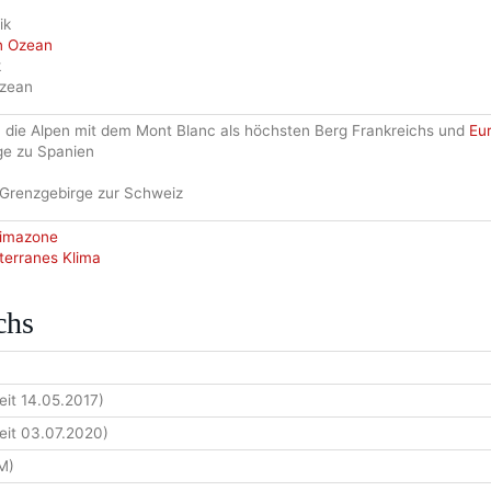
ik
n Ozean
k
Ozean
en die Alpen mit dem Mont Blanc als höchsten Berg Frankreichs und
Eu
ge zu Spanien
s Grenzgebirge zur Schweiz
limazone
terranes Klima
chs
it 14.05.2017)
eit 03.07.2020)
M)