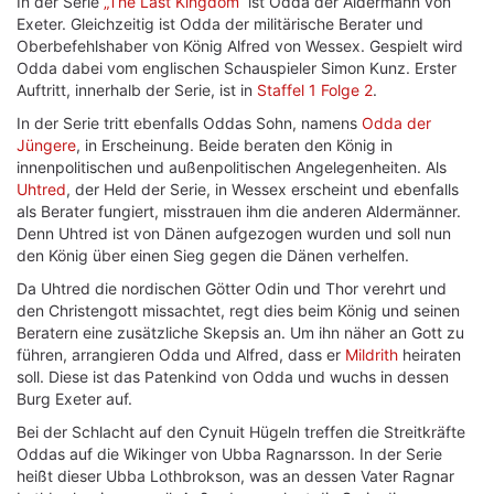
In der Serie
„The Last Kingdom“
ist Odda der Aldermann von
Exeter. Gleichzeitig ist Odda der militärische Berater und
Oberbefehlshaber von König Alfred von Wessex. Gespielt wird
Odda dabei vom englischen Schauspieler Simon Kunz. Erster
Auftritt, innerhalb der Serie, ist in
Staffel 1 Folge 2
.
In der Serie tritt ebenfalls Oddas Sohn, namens
Odda der
Jüngere
, in Erscheinung. Beide beraten den König in
innenpolitischen und außenpolitischen Angelegenheiten. Als
Uhtred
, der Held der Serie, in Wessex erscheint und ebenfalls
als Berater fungiert, misstrauen ihm die anderen Aldermänner.
Denn Uhtred ist von Dänen aufgezogen wurden und soll nun
den König über einen Sieg gegen die Dänen verhelfen.
Da Uhtred die nordischen Götter Odin und Thor verehrt und
den Christengott missachtet, regt dies beim König und seinen
Beratern eine zusätzliche Skepsis an. Um ihn näher an Gott zu
führen, arrangieren Odda und Alfred, dass er
Mildrith
heiraten
soll. Diese ist das Patenkind von Odda und wuchs in dessen
Burg Exeter auf.
Bei der Schlacht auf den Cynuit Hügeln treffen die Streitkräfte
Oddas auf die Wikinger von Ubba Ragnarsson. In der Serie
heißt dieser Ubba Lothbrokson, was an dessen Vater Ragnar