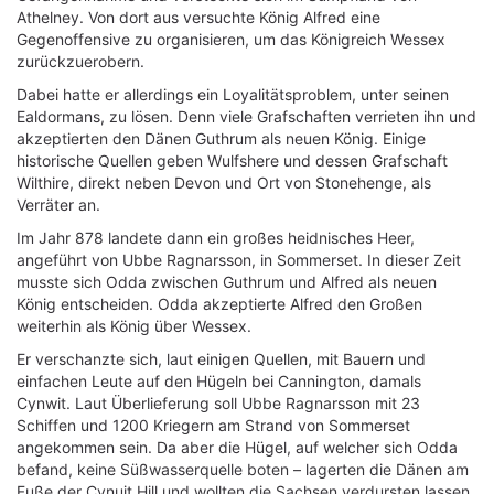
Athelney. Von dort aus versuchte König Alfred eine
Gegenoffensive zu organisieren, um das Königreich Wessex
zurückzuerobern.
Dabei hatte er allerdings ein Loyalitätsproblem, unter seinen
Ealdormans, zu lösen. Denn viele Grafschaften verrieten ihn und
akzeptierten den Dänen Guthrum als neuen König. Einige
historische Quellen geben Wulfshere und dessen Grafschaft
Wilthire, direkt neben Devon und Ort von Stonehenge, als
Verräter an.
Im Jahr 878 landete dann ein großes heidnisches Heer,
angeführt von Ubbe Ragnarsson, in Sommerset. In dieser Zeit
musste sich Odda zwischen Guthrum und Alfred als neuen
König entscheiden. Odda akzeptierte Alfred den Großen
weiterhin als König über Wessex.
Er verschanzte sich, laut einigen Quellen, mit Bauern und
einfachen Leute auf den Hügeln bei Cannington, damals
Cynwit. Laut Überlieferung soll Ubbe Ragnarsson mit 23
Schiffen und 1200 Kriegern am Strand von Sommerset
angekommen sein. Da aber die Hügel, auf welcher sich Odda
befand, keine Süßwasserquelle boten – lagerten die Dänen am
Fuße der Cynuit Hill und wollten die Sachsen verdursten lassen.