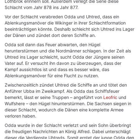
Lothbrok erinnern soll. Außerdem verlegt die Serie diese
Schlacht vom Jahr 878 ins Jahr 877.
Vor der Schlacht verabreden Odda und Uhtred, dass ein
Ablenkungsmanöver die Wikinger in ihrer Schlachtformation
beeinträchtigen könnte. Deshalb schleicht sich Uhtred ins Lager
der Dänen und zündet dort deren Schiffe an.
Odda soll dann das Feuer abwarten, den Hügel
herunterstürmen und die Nordmänner schlagen. In der Zeit als
Uhtred ins Lager schleicht, sucht Odda der Jüngere seinen
Vater auf. Er versucht ihn davon zu überzeugen, dass der
Kampf aussichtlos ist und dass es besser wäre, das
Ablenkungsmanöver für eine Flucht zu nutzen.
Zwischenzeitlich zündet Uhtred die Schiffe an und tötet den
Anführer Ubba im Zweikampf. Als Odda das Schiffsfeuer
bemerkt, lässt er seine Truppen – angeführt von
Leofric
und
Wulfshere – den Hügel hinunterstürmen. Die Sachsen siegen in
dieser Schlacht, wodurch die Dänen eine komplette Armee
verloren haben.
Odda wurde in der Schlacht verletzt und sein Sohn überbringt
die freudigen Nachrichten an König Alfred. Dabei unterschlägt
dieser die Verdienste Uhtreds. Somit erntet der junge Odda den