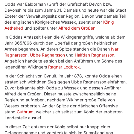
Odda war Ealdorman (Graf) der Grafschaft Devon bzw.
Devonshire bis zum Jahr 901. Damals und heute war die Stadt
Exeter der Verwaltungssitz der Region. Devon war damals Teil
des englischen Königreiches Wessex, zuerst unter
König
Aethelred
und später unter
Alfred dem Großen
.
In Oddas Amtszeit fielen die Wikingerangriffe, welche ab dem
Jahr 865/866 durch den Überfall der großen heidnischen
Armee begannen. An deren Spitze standen die Dänen
Ivar
Ragnarsson
,
Ubbe Ragnarsson
und
Halfdan Ragnarsson
.
Angeblich handelte es sich bei den Anführern um Söhne des
legendären Wikingers
Ragnar Lodbrok
.
In der Schlacht von Cynuit, im Jahr 878, konnte Odda einen
strategisch wichtigen Sieg gegen Ubbe Ragnarsson einfahren.
Zuvor bekannte sich Odda zu Wessex und dessen Anführer
Alfred dem Großen. Dieser musste zwischenzeitlich seine
Regierung aufgeben, nachdem Wikinger große Teile von
Wessex eroberten. An der Spitze der dänischen Offensive
stand
Guthrum
, welcher sich selbst zum König der eroberten
Landesteile ausrief.
In dieser Zeit entkam der König selbst nur knapp einer
Gefangennahme und versteckte sich im Sumpfland von