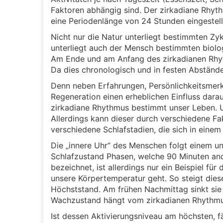
Faktoren abhängig sind. Der zirkadiane Rhyt
eine Periodenlänge von 24 Stunden eingestellt
Nicht nur die Natur unterliegt bestimmten Zy
unterliegt auch der Mensch bestimmten biolo
Am Ende und am Anfang des zirkadianen Rhyth
Da dies chronologisch und in festen Abständ
Denn neben Erfahrungen, Persönlichkeitsmer
Regeneration einen erheblichen Einfluss darau
zirkadiane Rhythmus bestimmt unser Leben. U
Allerdings kann dieser durch verschiedene Fa
verschiedene Schlafstadien, die sich in eine
Die „innere Uhr“ des Menschen folgt einem u
Schlafzustand Phasen, welche 90 Minuten and
bezeichnet, ist allerdings nur ein Beispiel fü
unsere Körpertemperatur geht. So steigt dies
Höchststand. Am frühen Nachmittag sinkt sie
Wachzustand hängt vom zirkadianen Rhythmu
Ist dessen Aktivierungsniveau am höchsten, f