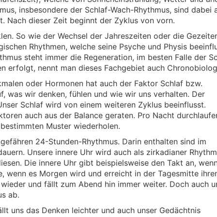
hmus, insbesondere der Schlaf-Wach-Rhythmus, sind dabei 
. Nach dieser Zeit beginnt der Zyklus von vorn.
klen. So wie der Wechsel der Jahreszeiten oder die Gezeite
gischen Rhythmen, welche seine Psyche und Physis beeinfl
mus steht immer die Regeneration, im besten Falle der Sc
en erfolgt, nennt man dieses Fachgebiet auch Chronobiolog
kmalen oder Hormonen hat auch der Faktor Schlaf bzw.
f, was wir denken, fühlen und wie wir uns verhalten. Der
nser Schlaf wird von einem weiteren Zyklus beeinflusst.
ktoren auch aus der Balance geraten. Pro Nacht durchlaufe
m bestimmten Muster wiederholen.
ngefähren 24-Stunden-Rhythmus. Darin enthalten sind im
auern. Unsere innere Uhr wird auch als zirkadianer Rhyth
r diesen. Die innere Uhr gibt beispielsweise den Takt an, we
e, wenn es Morgen wird und erreicht in der Tagesmitte ihre
 wieder und fällt zum Abend hin immer weiter. Doch auch u
s ab.
ällt uns das Denken leichter und auch unser Gedächtnis