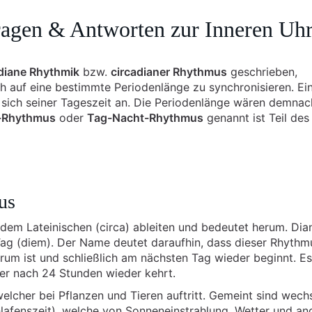
agen & Antworten zur Inneren Uh
diane Rhythmik
bzw.
circadianer Rhythmus
geschrieben,
ch auf eine bestimmte Periodenlänge zu synchronisieren. Ei
 sich seiner Tageszeit an. Die Periodenlänge wären demna
-Rhythmus
oder
Tag-Nacht-Rhythmus
genannt ist Teil des
us
 dem Lateinischen (circa) ableiten und bedeutet herum. Dian
Tag (diem). Der Name deutet daraufhin, dass dieser Rhythm
erum ist und schließlich am nächsten Tag wieder beginnt. Es
er nach 24 Stunden wieder kehrt.
 welcher bei Pflanzen und Tieren auftritt. Gemeint sind wech
chlafenszeit), welche von Sonneneinstrahlung, Wetter und an