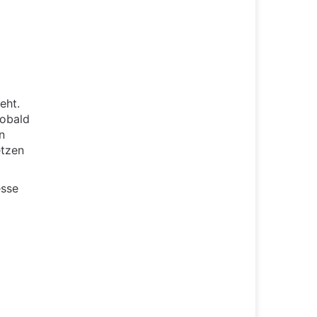
eht.
sobald
n
etzen
esse