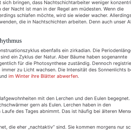
t sich bringen, dass Nachtschichtarbeiter weniger konzentr
 in der Nacht ist man in der Regel am müdesten. Wenn die
erdings schlafen möchte, wird sie wieder wacher. Allerding
wenden, die in Nachtschichten arbeiten. Denn auch unser Al
 Rhythmus
truationszyklus ebenfalls ein zirkadian. Die Periodenläng
n sind ein Zyklus der Natur. Aber Bäume haben sogenannte
igentlich für die Photosynthese zuständig. Dennoch registri
n immer zu Licht wachsen. Die Intensität des Sonnenlichts b
 und
im Winter ihre Blätter abwerfen
.
Schlafgewohnheiten mit den Lerchen und den Eulen begegnet
chschwärmer gern als Eulen. Lerchen haben in den
 Laufe des Tages abnimmt. Das ist häufig bei älteren Men
et, die eher „nachtaktiv“ sind. Sie kommen morgens nur s