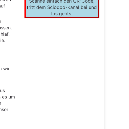
Scanne einfach den QR-Code,
auf
tritt dem Sciodoo-Kanal bei und
los gehts.
n
ussen.
hlaf.
ie.
n wir
mus
nn es um
n
nser