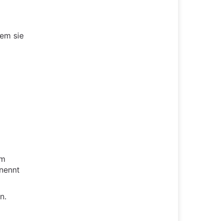
dem sie
om
 nennt
n.