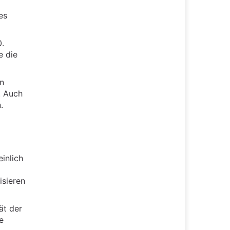
es
.
e die
en
. Auch
.
inlich
isieren
ät der
e