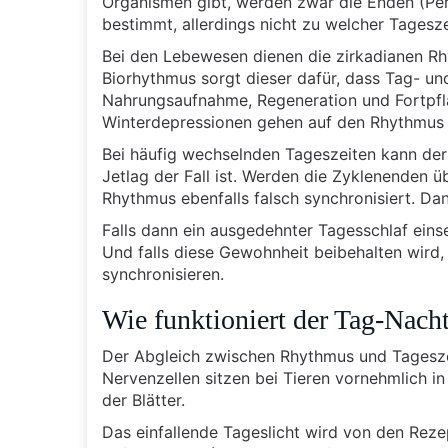
Organismen gibt, werden zwar die Enden (Pe
bestimmt, allerdings nicht zu welcher Tagesz
Bei den Lebewesen dienen die zirkadianen Rhyt
Biorhythmus sorgt dieser dafür, dass Tag- un
Nahrungsaufnahme, Regeneration und Fortpfla
Winterdepressionen gehen auf den Rhythmus 
Bei häufig wechselnden Tageszeiten kann der
Jetlag der Fall ist. Werden die Zyklenenden ü
Rhythmus ebenfalls falsch synchronisiert. D
Falls dann ein ausgedehnter Tagesschlaf eins
Und falls diese Gewohnheit beibehalten wird,
synchronisieren.
Wie funktioniert der Tag-Nac
Der Abgleich zwischen Rhythmus und Tageszeit
Nervenzellen sitzen bei Tieren vornehmlich in
der Blätter.
Das einfallende Tageslicht wird von den Rez