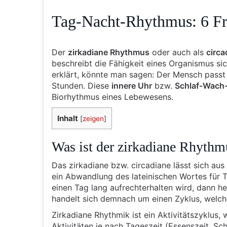
Tag-Nacht-Rhythmus: 6 Fr
Der
zirkadiane Rhythmus
oder auch als
circa
beschreibt die Fähigkeit eines Organismus si
erklärt, könnte man sagen: Der Mensch passt
Stunden. Diese
innere Uhr
bzw.
Schlaf-Wach
Biorhythmus eines Lebewesens.
Inhalt
[
zeigen
]
Was ist der zirkadiane Rhythm
Das zirkadiane bzw. circadiane lässt sich aus
ein Abwandlung des lateinischen Wortes für 
einen Tag lang aufrechterhalten wird, dann h
handelt sich demnach um einen Zyklus, welch
Zirkadiane Rhythmik ist ein Aktivitätszyklus,
Aktivitäten je nach Tageszeit (Essenszeit, S