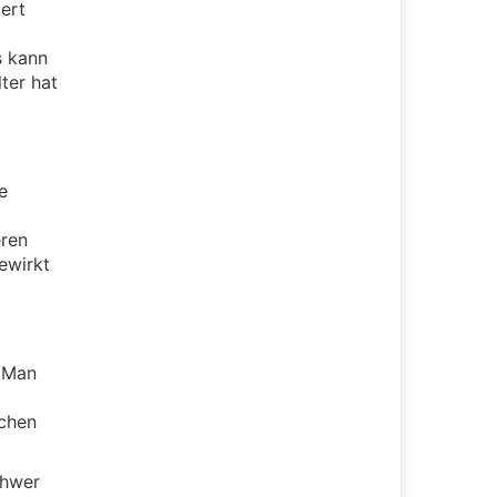
iert
s kann
ter hat
e
eren
ewirkt
. Man
schen
chwer