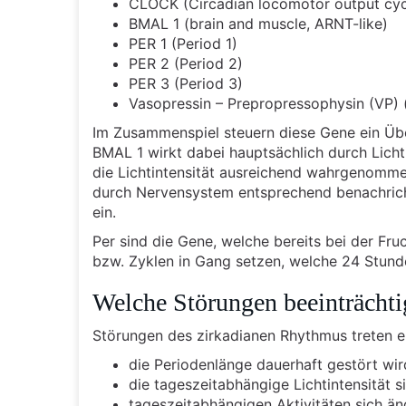
CLOCK (Circadian locomotor output cyc
BMAL 1 (brain and muscle, ARNT-like)
PER 1 (Period 1)
PER 2 (Period 2)
PER 3 (Period 3)
Vasopressin – Prepropressophysin (VP) (
Im Zusammenspiel steuern diese Gene ein Übe
BMAL 1 wirkt dabei hauptsächlich durch Licht
die Lichtintensität ausreichend wahrgenommen
durch Nervensystem entsprechend benachrich
ein.
Per sind die Gene, welche bereits bei der F
bzw. Zyklen in Gang setzen, welche 24 Stun
Welche Störungen beeinträcht
Störungen des zirkadianen Rhythmus treten e
die Periodenlänge dauerhaft gestört wi
die tageszeitabhängige Lichtintensität s
tageszeitabhängigen Aktivitäten sich ä