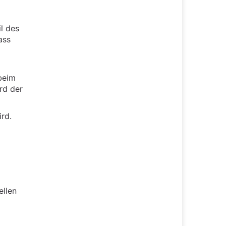
l des
ass
beim
rd der
rd.
ellen