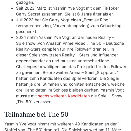
gezogen.
Seit 2023´März ist Yasmin Yve Vogt mit dem TikToker
Garry Secret zusammen. Sie ist 6 Jahre älter als er.
Juli 2023 hat Sie Garry Vogt einen „Promise Ring“
(Versprechensring, Vorverlobungsring) zum Geburtstag
geschenkt.
2024 nahm Yasmin Yve Vogt an der neuen Reality –
Spielshow „von Amazon Prime Video „The 50 – Deutsche
Reality-Stars kämpfen für ihre Follower“ dran teil. In
dieser Spielshow traten Reality – Stars und Influencer
gegeneinander an und mussten unterschiedliche
Challenges bewältigen, um das Preisgeld für den Follower
zu gewinnen. Beim zweiten Arena – Spiel „Stopptanz“
hatten zehn Kandidaten das Spiel verloren. Die Sieger
hatten je drei Stimmen und konnten entscheiden, welche
drei Kandidaten im Schloss bleiben durften. Yasmin Vogt
musste mit
sechs weiteren Kandidaten
die Spiel – Show
„The 50“ verlassen.
Teilnahme bei The 50
Yasmin Yve Vogt nimmt mit weiteren 49 Kandidaten an der 1.
Staffel von „The 50“ dran teil. Die Spielshow wird am 11. März