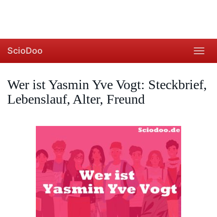
ScioDoo
Toggl
navig
Wer ist Yasmin Yve Vogt: Steckbrief,
Lebenslauf, Alter, Freund