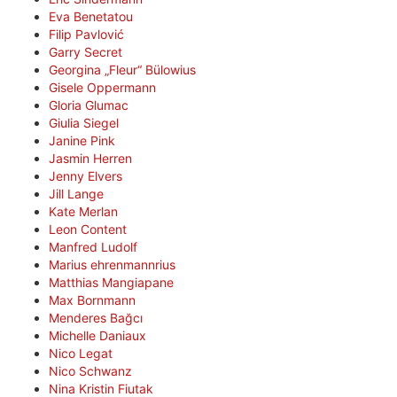
Eva Benetatou
Filip Pavlović
Garry Secret
Georgina „Fleur“ Bülowius
Gisele Oppermann
Gloria Glumac
Giulia Siegel
Janine Pink
Jasmin Herren
Jenny Elvers
Jill Lange
Kate Merlan
Leon Content
Manfred Ludolf
Marius ehrenmannrius
Matthias Mangiapane
Max Bornmann
Menderes Bağcı
Michelle Daniaux
Nico Legat
Nico Schwanz
Nina Kristin Fiutak