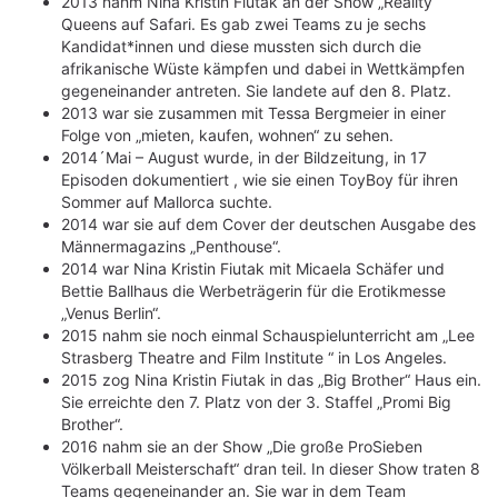
2013 nahm Nina Kristin Fiutak an der Show „Reality
Queens auf Safari. Es gab zwei Teams zu je sechs
Kandidat*innen und diese mussten sich durch die
afrikanische Wüste kämpfen und dabei in Wettkämpfen
gegeneinander antreten. Sie landete auf den 8. Platz.
2013 war sie zusammen mit Tessa Bergmeier in einer
Folge von „mieten, kaufen, wohnen“ zu sehen.
2014´Mai – August wurde, in der Bildzeitung, in 17
Episoden dokumentiert , wie sie einen ToyBoy für ihren
Sommer auf Mallorca suchte.
2014 war sie auf dem Cover der deutschen Ausgabe des
Männermagazins „Penthouse“.
2014 war Nina Kristin Fiutak mit Micaela Schäfer und
Bettie Ballhaus die Werbeträgerin für die Erotikmesse
„Venus Berlin“.
2015 nahm sie noch einmal Schauspielunterricht am „Lee
Strasberg Theatre and Film Institute “ in Los Angeles.
2015 zog Nina Kristin Fiutak in das „Big Brother“ Haus ein.
Sie erreichte den 7. Platz von der 3. Staffel „Promi Big
Brother“.
2016 nahm sie an der Show „Die große ProSieben
Völkerball Meisterschaft“ dran teil. In dieser Show traten 8
Teams gegeneinander an. Sie war in dem Team