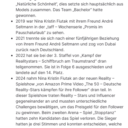
„Natürliche Schönheit“, dies setzte sich hauptsächlich aus
Models zusammen. Das Team „Bachelor“ hatte
gewonnen.
2019 war Nina Kristin Fiutak mit ihrem Freund André
Seltmann in der „taff – Wochenserie „Promis im
Pauschalurlaub“ zu sehen.
2021 trennte sie sich nach einer fünfjährigen Beziehung
von ihrem Freund André Seltmann und zog von Dubai
zurück nach Deutschland.
2022 hat sie bei der 3. Staffel von „Kampf der
Realitystars – Schiffbruch am Traumstrand“ dran
teilgenommen. Sie ist in Folge 6 ausgeschieden und
landete auf den 14. Platz.
2024 nahm Nina Kristin Fiutak an der neuen Reality –
Spielshow „von Amazon Prime Video „The 50 – Deutsche
Reality-Stars kämpfen für ihre Follower“ dran teil. In
dieser Spielshow traten Reality – Stars und Influencer
gegeneinander an und mussten unterschiedliche
Challenges bewältigen, um das Preisgeld für den Follower
zu gewinnen. Beim zweiten Arena – Spiel „Stopptanz“
hatten zehn Kandidaten das Spiel verloren. Die Sieger
hatten je drei Stimmen und konnten entscheiden, welche