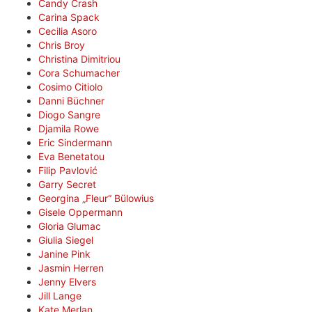
Candy Crash
Carina Spack
Cecilia Asoro
Chris Broy
Christina Dimitriou
Cora Schumacher
Cosimo Citiolo
Danni Büchner
Diogo Sangre
Djamila Rowe
Eric Sindermann
Eva Benetatou
Filip Pavlović
Garry Secret
Georgina „Fleur“ Bülowius
Gisele Oppermann
Gloria Glumac
Giulia Siegel
Janine Pink
Jasmin Herren
Jenny Elvers
Jill Lange
Kate Merlan