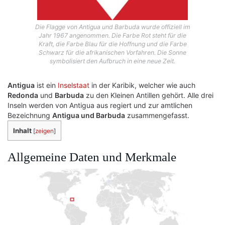
Die Flagge von Antigua und Barbuda wurde offiziell im
Jahr 1967 angenommen. Die Farbe Rot steht für die
Kraft, die Farbe Blau für die Hoffnung und die Farbe
Schwarz für die afrikanischen Vorfahren. Die Sonne
symbolisiert den Aufbruch in eine neue Zeit.
Antigua
ist ein
Inselstaat
in der Karibik, welcher wie auch
Redonda
und
Barbuda
zu den Kleinen Antillen gehört. Alle drei
Inseln werden von Antigua aus regiert und zur amtlichen
Bezeichnung
Antigua und Barbuda
zusammengefasst.
Inhalt
[
zeigen
]
Allgemeine Daten und Merkmale