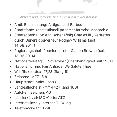
Antigua und Barbuda sind zwei Inseln in der Karibik
Amtl. Bezeichnung: Antigua und Barbuda
Staatsform: konstitutionell parlamentarische Monarchie
Staatsoberhaupt: englischer König Charles III., vertreten
durch Generalgouverneur Rodney Williams (seit
14.08.2014)
Regierungschef: Premierminister Gaston Browne (seit
13.06.2014)
Nationalfeiertag: 1. November (Unabhängigkeit seit 1981)
Nationalhymne: Fair Antigua, We Salute Thee
WeltRisikoIndex: 27,28 (Rang 5)
Zeitzone: MEZ -5 h
Hauptstadt: Saint John’s
2
Landesfläche in km
: 442 (Rang 183)
Autokennzeichen: AG
Länderkürzel/ ISO-Code: ATG
Internetkürzel / Internet-TLD: .ag
Telefonvorwahl: +240