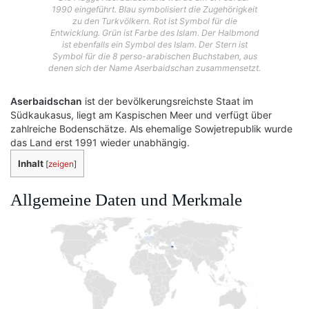
1990 eingeführt. Blau symbolisiert die Zugehörigkeit
zu den Turkvölkern. Rot ist Symbol für die
Entwicklung. Grün ist Farbe des Islam. Der Halbmond
ist ebenfalls ein Symbol des Islam. Der Stern ist
Symbol für die 8 perso-arabischen Buchstaben, aus
denen sich der Name Aserbaidschan zusammensetzt.
Aserbaidschan
ist der bevölkerungsreichste Staat im
Südkaukasus, liegt am Kaspischen Meer und verfügt über
zahlreiche Bodenschätze. Als ehemalige Sowjetrepublik wurde
das Land erst 1991 wieder unabhängig.
Inhalt
[
zeigen
]
Allgemeine Daten und Merkmale