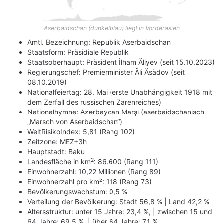
Aserbaidschan (dunkelblau) liegt in Vorderasien
Amtl. Bezeichnung: Republik Aserbaidschan
Staatsform: Präsidiale Republik
Staatsoberhaupt: Präsident İlham Äliyev (seit 15.10.2023)
Regierungschef: Premierminister Äli Äsädov (seit
08.10.2019)
Nationalfeiertag: 28. Mai (erste Unabhängigkeit 1918 mit
dem Zerfall des russischen Zarenreiches)
Nationalhymne: Azərbaycan Marşı (aserbaidschanisch
„Marsch von Aserbaidschan“)
WeltRisikoIndex: 5,81 (Rang 102)
Zeitzone: MEZ+3h
Hauptstadt: Baku
2
Landesfläche in km
: 86.600 (Rang 111)
Einwohnerzahl: 10,22 Millionen (Rang 89)
Einwohnerzahl pro km²: 118 (Rang 73)
Bevölkerungswachstum: 0,5 %
Verteilung der Bevölkerung: Stadt 56,8 % | Land 42,2 %
Altersstruktur: unter 15 Jahre: 23,4 %, | zwischen 15 und
64 Jahre: 69,5 %, | über 64 Jahre: 7,1 %