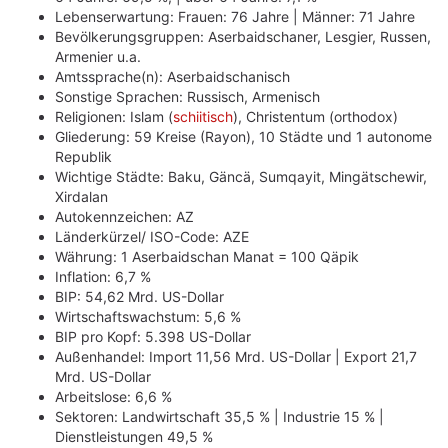
Lebenserwartung: Frauen: 76 Jahre | Männer: 71 Jahre
Bevölkerungsgruppen: Aserbaidschaner, Lesgier, Russen,
Armenier u.a.
Amtssprache(n): Aserbaidschanisch
Sonstige Sprachen: Russisch, Armenisch
Religionen: Islam (
schiitisch
), Christentum (orthodox)
Gliederung: 59 Kreise (Rayon), 10 Städte und 1 autonome
Republik
Wichtige Städte: Baku, Gäncä, Sumqayit, Mingätschewir,
Xirdalan
Autokennzeichen: AZ
Länderkürzel/ ISO-Code: AZE
Währung: 1 Aserbaidschan Manat = 100 Qäpik
Inflation: 6,7 %
BIP: 54,62 Mrd. US-Dollar
Wirtschaftswachstum: 5,6 %
BIP pro Kopf: 5.398 US-Dollar
Außenhandel: Import 11,56 Mrd. US-Dollar | Export 21,7
Mrd. US-Dollar
Arbeitslose: 6,6 %
Sektoren: Landwirtschaft 35,5 % | Industrie 15 % |
Dienstleistungen 49,5 %