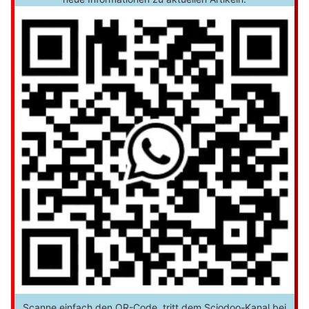
Scanne einfach den QR-Code, tritt dem Sciodoo-Kanal bei