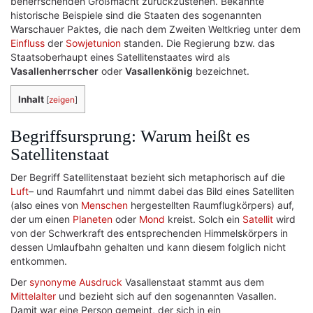
beherrschenden Großmacht zurückzustehen. Bekannte
historische Beispiele sind die Staaten des sogenannten
Warschauer Paktes, die nach dem Zweiten Weltkrieg unter dem
Einfluss
der
Sowjetunion
standen. Die Regierung bzw. das
Staatsoberhaupt eines Satellitenstaates wird als
Vasallenherrscher
oder
Vasallenkönig
bezeichnet.
Inhalt
[
zeigen
]
Begriffsursprung: Warum heißt es
Satellitenstaat
Der Begriff Satellitenstaat bezieht sich metaphorisch auf die
Luft
– und Raumfahrt und nimmt dabei das Bild eines Satelliten
(also eines von
Menschen
hergestellten Raumflugkörpers) auf,
der um einen
Planeten
oder
Mond
kreist. Solch ein
Satellit
wird
von der Schwerkraft des entsprechenden Himmelskörpers in
dessen Umlaufbahn gehalten und kann diesem folglich nicht
entkommen.
Der
synonyme
Ausdruck
Vasallenstaat stammt aus dem
Mittelalter
und bezieht sich auf den sogenannten Vasallen.
Damit war eine Person gemeint, der sich in ein