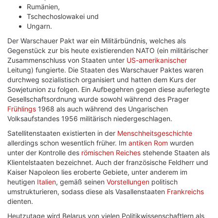
Rumänien,
Tschechoslowakei und
Ungarn.
Der Warschauer Pakt war ein Militärbündnis, welches als
Gegenstück zur bis heute existierenden NATO (ein militärischer
Zusammenschluss von Staaten unter
US-amerikanischer
Leitung) fungierte. Die Staaten des Warschauer Paktes waren
durchweg sozialistisch organisiert und hatten dem Kurs der
Sowjetunion zu folgen. Ein Aufbegehren gegen diese auferlegte
Gesellschaftsordnung wurde sowohl während des Prager
Frühlings
1968 als auch während des Ungarischen
Volksaufstandes 1956 militärisch niedergeschlagen.
Satellitenstaaten existierten in der
Menschheitsgeschichte
allerdings schon wesentlich früher. Im
antiken
Rom
wurden
unter der Kontrolle des
römischen Reiches
stehende Staaten als
Klientelstaaten bezeichnet. Auch der französische Feldherr und
Kaiser Napoleon lies eroberte Gebiete, unter anderem im
heutigen
Italien
, gemäß seinen
Vorstellungen
politisch
umstrukturieren, sodass diese als Vasallenstaaten
Frankreichs
dienten.
Heutzutage wird Belarus von vielen Politikwissenschaftlern als