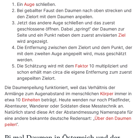
Ein
Auge
schließen.
Bei geballter Faust den Daumen nach oben strecken und
den Zielort mit dem Daumen anpeilen.
Jetzt das andere Auge schließen und das zuerst
geschlossene öffnen. Dabei „springt“ der Daumen zur
Seite und ein Punkt neben dem zuerst anvisierten
Ziel
wird angezeigt.
Die Entfernung zwischen dem Zielort und dem Punkt, der
mit dem zweiten Auge angepeilt wird, muss geschätzt
werden.
Die Schätzung wird mit dem
Faktor
10 multipliziert und
schon erhält man circa die eigene Entfernung zum zuerst
angepeilten Zielort.
Die Daumenpeilung funktioniert, weil das Verhältnis der
Armlänge zum Augenabstand im menschlichen
Körper
immer in
etwa 10
Einheiten
beträgt. Heute wenden nur noch Pfadfinder,
Abenteurer, Wanderer oder Soldaten diese Messtechnik an.
Natürlich stand diese Art der Abstandmessung Namenspate für
eine andere bekannte deutsche Redensart: „
Über den Daumen
peilen
“.
Pi mal Daumen in Österreich und der