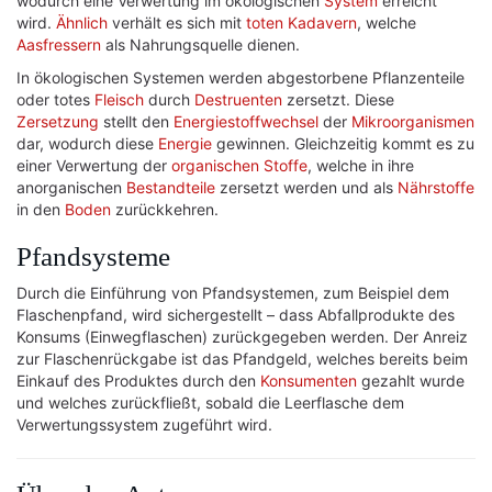
wodurch eine Verwertung im ökologischen
System
erreicht
wird.
Ähnlich
verhält es sich mit
toten
Kadavern
, welche
Aasfressern
als Nahrungsquelle dienen.
In ökologischen Systemen werden abgestorbene Pflanzenteile
oder totes
Fleisch
durch
Destruenten
zersetzt. Diese
Zersetzung
stellt den
Energiestoffwechsel
der
Mikroorganismen
dar, wodurch diese
Energie
gewinnen. Gleichzeitig kommt es zu
einer Verwertung der
organischen Stoffe
, welche in ihre
anorganischen
Bestandteile
zersetzt werden und als
Nährstoffe
in den
Boden
zurückkehren.
Pfandsysteme
Durch die Einführung von Pfandsystemen, zum Beispiel dem
Flaschenpfand, wird sichergestellt – dass Abfallprodukte des
Konsums (Einwegflaschen) zurückgegeben werden. Der Anreiz
zur Flaschenrückgabe ist das Pfandgeld, welches bereits beim
Einkauf des Produktes durch den
Konsumenten
gezahlt wurde
und welches zurückfließt, sobald die Leerflasche dem
Verwertungssystem zugeführt wird.