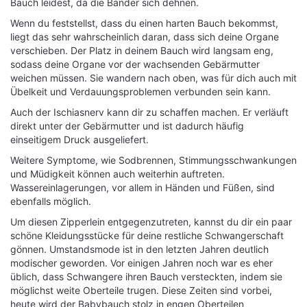
Bauch leidest, da die Bänder sich dehnen.
Wenn du feststellst, dass du einen harten Bauch bekommst,
liegt das sehr wahrscheinlich daran, dass sich deine Organe
verschieben. Der Platz in deinem Bauch wird langsam eng,
sodass deine Organe vor der wachsenden Gebärmutter
weichen müssen. Sie wandern nach oben, was für dich auch mit
Übelkeit und Verdauungsproblemen verbunden sein kann.
Auch der Ischiasnerv kann dir zu schaffen machen. Er verläuft
direkt unter der Gebärmutter und ist dadurch häufig
einseitigem Druck ausgeliefert.
Weitere Symptome, wie Sodbrennen, Stimmungsschwankungen
und Müdigkeit können auch weiterhin auftreten.
Wassereinlagerungen, vor allem in Händen und Füßen, sind
ebenfalls möglich.
Um diesen Zipperlein entgegenzutreten, kannst du dir ein paar
schöne Kleidungsstücke für deine restliche Schwangerschaft
gönnen. Umstandsmode ist in den letzten Jahren deutlich
modischer geworden. Vor einigen Jahren noch war es eher
üblich, dass Schwangere ihren Bauch versteckten, indem sie
möglichst weite Oberteile trugen. Diese Zeiten sind vorbei,
heute wird der Babybauch stolz in engen Oberteilen