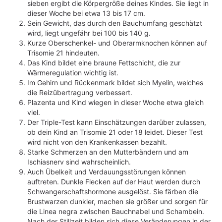
sieben ergibt die Körpergröße deines Kindes. Sie liegt in
dieser Woche bei etwa 13 bis 17 cm.
Sein Gewicht, das durch den Bauchumfang geschätzt
wird, liegt ungefähr bei 100 bis 140 g.
Kurze Oberschenkel- und Oberarmknochen können auf
Trisomie 21 hindeuten.
Das Kind bildet eine braune Fettschicht, die zur
Wärmeregulation wichtig ist.
Im Gehirn und Rückenmark bildet sich Myelin, welches
die Reizübertragung verbessert.
Plazenta und Kind wiegen in dieser Woche etwa gleich
viel.
Der Triple-Test kann Einschätzungen darüber zulassen,
ob dein Kind an Trisomie 21 oder 18 leidet. Dieser Test
wird nicht von den Krankenkassen bezahlt.
Starke Schmerzen an den Mutterbändern und am
Ischiasnerv sind wahrscheinlich.
Auch Übelkeit und Verdauungsstörungen können
auftreten. Dunkle Flecken auf der Haut werden durch
Schwangerschaftshormone ausgelöst. Sie färben die
Brustwarzen dunkler, machen sie größer und sorgen für
die Linea negra zwischen Bauchnabel und Schambein.
Nach der Stillzeit bilden sich diese Veränderungen in der