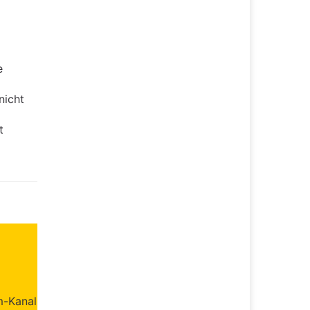
e
nicht
t
m-Kanal