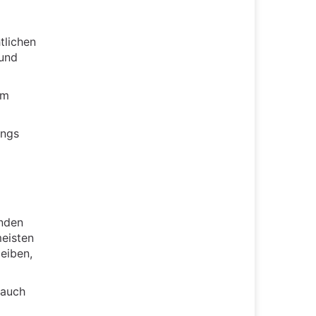
tlichen
 und
im
ings
unden
meisten
leiben,
 auch