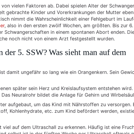
t von vielen Faktoren ab. Dabei spielen Alter der Schwanger
lt gebrachte Kinder und Vorerkrankungen der Mutter eben
isch nimmt die Wahrscheinlichkeit einer Fehlgeburt im Lauf
er
, also in den ersten zwölf Wochen, am größten. Bis zur 6
ler Schwangerschaften in einem spontanen Abort enden. Di
che noch nicht von einem Arzt festgestellt wurden.
in der 5. SSW? Was sieht man auf dem
ist damit ungefähr so lang wie ein Orangenkern. Sein Gewi
enen später sein Herz und Kreislaufsystem entstehen wird.
 Das Neuralrohr bildet die Anlage für Gehirn und Wirbelsäul
iter aufgebaut, um das Kind mit Nährstoffen zu versorgen. 
off, Kohlenhydrate, etc. zum Kind befördert werden, existie
t viel auf dem Ultraschall zu erkennen. Häufig ist eine Fruc
nd selbst ist in der fünften Woche per Ultraschall oftmals 