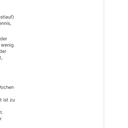
stlauf)
ennis,
oder
e wenig
der
t,
 Wochen
 ist zu
n
t.
r