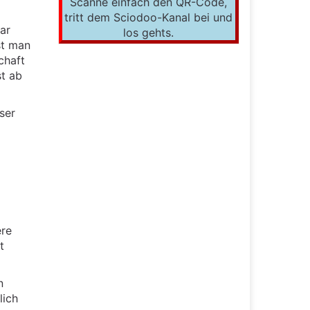
Scanne einfach den QR-Code,
tritt dem Sciodoo-Kanal bei und
ar
los gehts.
st man
chaft
st ab
ser
ere
t
n
lich