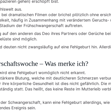
spazieren gehen) erschöpft bist.
hlswelt aus.
r bei dramatischen Filmen oder brichst plötzlich ohne ersich
elkeit, häufig in Zusammenhang mit verändertem Geruchs-
Stadium der Frühschwangerschaft auftreten.
auf den anderen das Deo ihres Partners oder Gerüche be
elüste sind möglich.
 deuten nicht zwangsläufig auf eine Fehlgeburt hin. Allerd
rschaftswoche – Was merke ich?
ird eine Fehlgeburt womöglich nicht erkannt.
l stärkere Blutung, welche mit deutlicheren Schmerzen verb
 ihre körperliche Gesundheit ist dies nicht gefährlich. Die 
tändig statt. Das heißt, das keine Reste im Mutterleib verb
der Schwangerschaft, kann eine Fehlgeburt allerdings, wie
endes Ereignis sein.