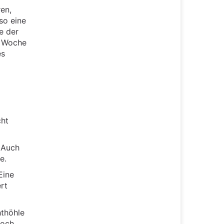
en,
so eine
e der
. Woche
es
cht
 Auch
e.
Eine
rt
hthöhle
noch