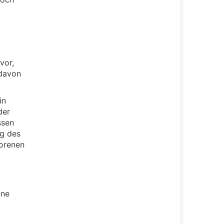
vor,
 davon
in
der
ssen
ng des
borenen
ine