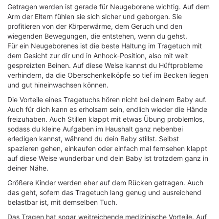
Getragen werden ist gerade für Neugeborene wichtig. Auf dem
Arm der Eltern fühlen sie sich sicher und geborgen. Sie
profitieren von der Körperwärme, dem Geruch und den
wiegenden Bewegungen, die entstehen, wenn du gehst.
Für ein Neugeborenes ist die beste Haltung im Tragetuch mit
dem Gesicht zur dir und in Anhock-Position, also mit weit
gespreizten Beinen. Auf diese Weise kannst du Hüftprobleme
verhindern, da die Oberschenkelköpfe so tief im Becken liegen
und gut hineinwachsen können.
Die Vorteile eines Tragetuchs hören nicht bei deinem Baby auf.
Auch für dich kann es erholsam sein, endlich wieder die Hände
freizuhaben. Auch Stillen klappt mit etwas Übung problemlos,
sodass du kleine Aufgaben im Haushalt ganz nebenbei
erledigen kannst, während du dein Baby stillst. Selbst
spazieren gehen, einkaufen oder einfach mal fernsehen klappt
auf diese Weise wunderbar und dein Baby ist trotzdem ganz in
deiner Nähe.
Größere Kinder werden eher auf dem Rücken getragen. Auch
das geht, sofern das Tragetuch lang genug und ausreichend
belastbar ist, mit demselben Tuch.
Das Tragen hat sogar weitreichende medizinische Vorteile. Auf