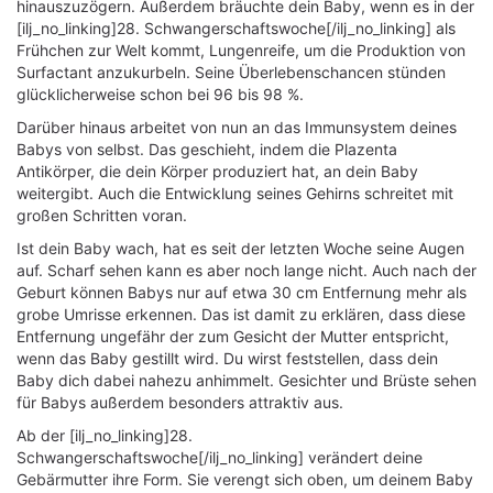
hinauszuzögern. Außerdem bräuchte dein Baby, wenn es in der
[ilj_no_linking]28. Schwangerschaftswoche[/ilj_no_linking] als
Frühchen zur Welt kommt, Lungenreife, um die Produktion von
Surfactant anzukurbeln. Seine Überlebenschancen stünden
glücklicherweise schon bei 96 bis 98 %.
Darüber hinaus arbeitet von nun an das Immunsystem deines
Babys von selbst. Das geschieht, indem die Plazenta
Antikörper, die dein Körper produziert hat, an dein Baby
weitergibt. Auch die Entwicklung seines Gehirns schreitet mit
großen Schritten voran.
Ist dein Baby wach, hat es seit der letzten Woche seine Augen
auf. Scharf sehen kann es aber noch lange nicht. Auch nach der
Geburt können Babys nur auf etwa 30 cm Entfernung mehr als
grobe Umrisse erkennen. Das ist damit zu erklären, dass diese
Entfernung ungefähr der zum Gesicht der Mutter entspricht,
wenn das Baby gestillt wird. Du wirst feststellen, dass dein
Baby dich dabei nahezu anhimmelt. Gesichter und Brüste sehen
für Babys außerdem besonders attraktiv aus.
Ab der [ilj_no_linking]28.
Schwangerschaftswoche[/ilj_no_linking] verändert deine
Gebärmutter ihre Form. Sie verengt sich oben, um deinem Baby