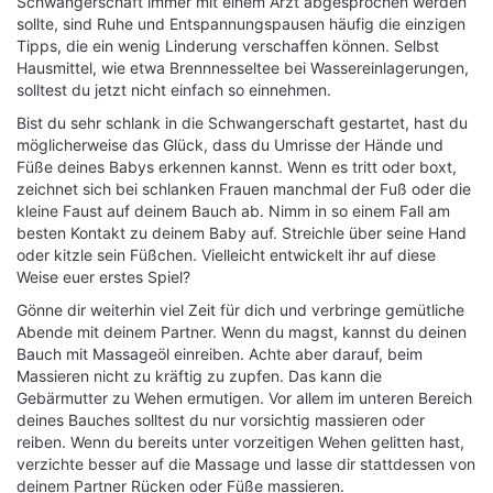
Schwangerschaft immer mit einem Arzt abgesprochen werden
sollte, sind Ruhe und Entspannungspausen häufig die einzigen
Tipps, die ein wenig Linderung verschaffen können. Selbst
Hausmittel, wie etwa Brennnesseltee bei Wassereinlagerungen,
solltest du jetzt nicht einfach so einnehmen.
Bist du sehr schlank in die Schwangerschaft gestartet, hast du
möglicherweise das Glück, dass du Umrisse der Hände und
Füße deines Babys erkennen kannst. Wenn es tritt oder boxt,
zeichnet sich bei schlanken Frauen manchmal der Fuß oder die
kleine Faust auf deinem Bauch ab. Nimm in so einem Fall am
besten Kontakt zu deinem Baby auf. Streichle über seine Hand
oder kitzle sein Füßchen. Vielleicht entwickelt ihr auf diese
Weise euer erstes Spiel?
Gönne dir weiterhin viel Zeit für dich und verbringe gemütliche
Abende mit deinem Partner. Wenn du magst, kannst du deinen
Bauch mit Massageöl einreiben. Achte aber darauf, beim
Massieren nicht zu kräftig zu zupfen. Das kann die
Gebärmutter zu Wehen ermutigen. Vor allem im unteren Bereich
deines Bauches solltest du nur vorsichtig massieren oder
reiben. Wenn du bereits unter vorzeitigen Wehen gelitten hast,
verzichte besser auf die Massage und lasse dir stattdessen von
deinem Partner Rücken oder Füße massieren.