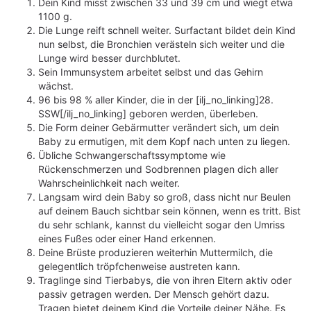
Dein Kind misst zwischen 33 und 39 cm und wiegt etwa
1100 g.
Die Lunge reift schnell weiter. Surfactant bildet dein Kind
nun selbst, die Bronchien verästeln sich weiter und die
Lunge wird besser durchblutet.
Sein Immunsystem arbeitet selbst und das Gehirn
wächst.
96 bis 98 % aller Kinder, die in der [ilj_no_linking]28.
SSW[/ilj_no_linking] geboren werden, überleben.
Die Form deiner Gebärmutter verändert sich, um dein
Baby zu ermutigen, mit dem Kopf nach unten zu liegen.
Übliche Schwangerschaftssymptome wie
Rückenschmerzen und Sodbrennen plagen dich aller
Wahrscheinlichkeit nach weiter.
Langsam wird dein Baby so groß, dass nicht nur Beulen
auf deinem Bauch sichtbar sein können, wenn es tritt. Bist
du sehr schlank, kannst du vielleicht sogar den Umriss
eines Fußes oder einer Hand erkennen.
Deine Brüste produzieren weiterhin Muttermilch, die
gelegentlich tröpfchenweise austreten kann.
Traglinge sind Tierbabys, die von ihren Eltern aktiv oder
passiv getragen werden. Der Mensch gehört dazu.
Tragen bietet deinem Kind die Vorteile deiner Nähe. Es