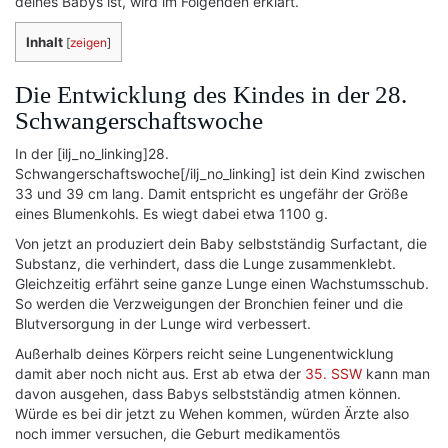
deines Babys ist, wird im Folgenden erklärt.
Inhalt
[
zeigen
]
Die Entwicklung des Kindes in der 28.
Schwangerschaftswoche
In der [ilj_no_linking]28.
Schwangerschaftswoche[/ilj_no_linking] ist dein Kind zwischen
33 und 39 cm lang. Damit entspricht es ungefähr der Größe
eines Blumenkohls. Es wiegt dabei etwa 1100 g.
Von jetzt an produziert dein Baby selbstständig Surfactant, die
Substanz, die verhindert, dass die Lunge zusammenklebt.
Gleichzeitig erfährt seine ganze Lunge einen Wachstumsschub.
So werden die Verzweigungen der Bronchien feiner und die
Blutversorgung in der Lunge wird verbessert.
Außerhalb deines Körpers reicht seine Lungenentwicklung
damit aber noch nicht aus. Erst ab etwa der
35. SSW
kann man
davon ausgehen, dass Babys selbstständig atmen können.
Würde es bei dir jetzt zu Wehen kommen, würden Ärzte also
noch immer versuchen, die Geburt medikamentös