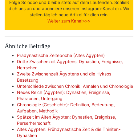
Folge Sciodoo und bleibe stets auf dem Laufenden. Schließ
dich uns an und abonniere unseren Instagram-Kanal ein. Wir
stellen täglich neue Artikel für dich rein.
Weiter zum Kanal>>>
Ähnliche Beiträge
Prädynastische Zeitepoche (Altes Ägypten)
Dritte Zwischenzeit Ägyptens: Dynastien, Ereignisse,
Herrscher
Zweite Zwischenzeit Ägyptens und die Hyksos
Besetzung
Unterschiede zwischen Chronik, Annalen und Chronologie
Neues Reich (Ägypten): Dynastien, Ereignisse,
Pharaonen, Untergang
Chronologie (Geschichte): Definition, Bedeutung,
Aufgaben, Methodik
Spätzeit im Alten Ägypten: Dynastien, Ereignisse,
Perserherrschaft
Altes Ägypten: Frühdynastische Zeit & die Thiniten-
Dynastien