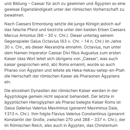
und Bildung – Caesar für sich zu gewinnen und Ägypten so eine
gewisse Eigenständigkeit unter der römischen Vorherrschaft zu
bewahren.
Nach Caesars Ermordung setzte die junge Königin jedoch auf
das falsche Pferd und bezirzte unter den beiden Erben Caesars
Marcus Antonius (86 – 30 v. Chr.). Dieser unterlag seinem
Gegenspieler Gaius Octavius (63 v. Chr. – 14 n. Chr.) im Jahre
30 v. Chr., als dieser Alexandria einnahm. Octavius, nun unter
dem Namen Imperator Caesar Divi filius Augustus zum ersten
Kaiser (das Wort leitet sich übrigens von „Caesar“, was auch
kaisar
gesprochen wird, ab) Roms ernannt, wurde so auch
Pharao von Ägypten und leitete als Heka-hekau-setep-en-Ptah
die Herrschaft der römischen Kaiser als Pharaonen Ägyptens
ein.
Die einzelnen Dynastien der römischen Kaiser werden in der
Ägyptologie gemein nicht separat behandelt. Der letzte in
ägyptischen Hieroglyphen als Pharao belegte Kaiser Roms ist
Gaius Galerius Valerius Maximinus (
genannt
Maximinus Daia,
†313 n. Chr.). Ihm folgte Flavius Valerius Constantinus (
genannt
Konstantin der Große, zwischen 270 und 288 – 337 n. Chr.), der
im Römischen Reich, also auch in Ägypten, das Christentum