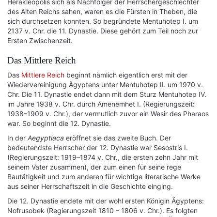
Herakleopolis sich als Nachfolger der Herrschergeschlechter
des Alten Reichs sahen, waren es die Fürsten in Theben, die
sich durchsetzen konnten. So begründete Mentuhotep I. um
2137 v. Chr. die 11. Dynastie. Diese gehört zum Teil noch zur
Ersten Zwischenzeit.
Das Mittlere Reich
Das
Mittlere Reich
beginnt nämlich eigentlich erst mit der
Wiedervereinigung Ägyptens unter Mentuhotep II. um 1970 v.
Chr. Die 11. Dynastie endet dann mit dem Sturz Mentuhotep IV.
im Jahre 1938 v. Chr. durch Amenemhet I. (Regierungszeit:
1938–1909 v. Chr.), der vermutlich zuvor ein Wesir des Pharaos
war. So beginnt die 12. Dynastie.
In der
Aegyptiaca
eröffnet sie das zweite Buch. Der
bedeutendste Herrscher der 12. Dynastie war Sesostris I.
(Regierungszeit: 1919–1874 v. Chr., die ersten zehn Jahr mit
seinem Vater zusammen), der zum einen für seine rege
Bautätigkeit und zum anderen für wichtige literarische Werke
aus seiner Herrschaftszeit in die Geschichte einging.
Die 12. Dynastie endete mit der wohl ersten Königin Ägyptens:
Nofrusobek (Regierungszeit 1810 – 1806 v. Chr.). Es folgten