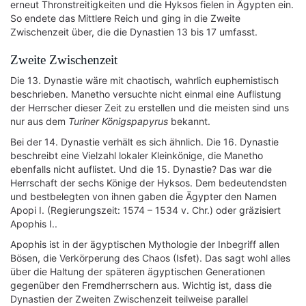
erneut Thronstreitigkeiten und die Hyksos fielen in Ägypten ein.
So endete das Mittlere Reich und ging in die Zweite
Zwischenzeit über, die die Dynastien 13 bis 17 umfasst.
Zweite Zwischenzeit
Die 13. Dynastie wäre mit chaotisch, wahrlich euphemistisch
beschrieben. Manetho versuchte nicht einmal eine Auflistung
der Herrscher dieser Zeit zu erstellen und die meisten sind uns
nur aus dem
Turiner Königspapyrus
bekannt.
Bei der 14. Dynastie verhält es sich ähnlich. Die 16. Dynastie
beschreibt eine Vielzahl lokaler Kleinkönige, die Manetho
ebenfalls nicht auflistet. Und die 15. Dynastie? Das war die
Herrschaft der sechs Könige der Hyksos. Dem bedeutendsten
und bestbelegten von ihnen gaben die Ägypter den Namen
Apopi I. (Regierungszeit: 1574 – 1534 v. Chr.) oder gräzisiert
Apophis I..
Apophis ist in der ägyptischen Mythologie der Inbegriff allen
Bösen, die Verkörperung des Chaos (Isfet). Das sagt wohl alles
über die Haltung der späteren ägyptischen Generationen
gegenüber den Fremdherrschern aus. Wichtig ist, dass die
Dynastien der Zweiten Zwischenzeit teilweise parallel