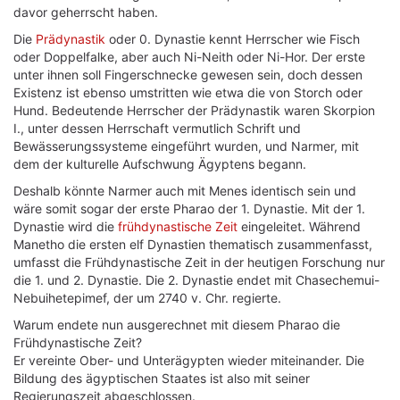
davor geherrscht haben.
Die
Prädynastik
oder 0. Dynastie kennt Herrscher wie Fisch
oder Doppelfalke, aber auch Ni-Neith oder Ni-Hor. Der erste
unter ihnen soll Fingerschnecke gewesen sein, doch dessen
Existenz ist ebenso umstritten wie etwa die von Storch oder
Hund. Bedeutende Herrscher der Prädynastik waren Skorpion
I., unter dessen Herrschaft vermutlich Schrift und
Bewässerungssysteme eingeführt wurden, und Narmer, mit
dem der kulturelle Aufschwung Ägyptens begann.
Deshalb könnte Narmer auch mit Menes identisch sein und
wäre somit sogar der erste Pharao der 1. Dynastie. Mit der 1.
Dynastie wird die
frühdynastische Zeit
eingeleitet. Während
Manetho die ersten elf Dynastien thematisch zusammenfasst,
umfasst die Frühdynastische Zeit in der heutigen Forschung nur
die 1. und 2. Dynastie. Die 2. Dynastie endet mit Chasechemui-
Nebuihetepimef, der um 2740 v. Chr. regierte.
Warum endete nun ausgerechnet mit diesem Pharao die
Frühdynastische Zeit?
Er vereinte Ober- und Unterägypten wieder miteinander. Die
Bildung des ägyptischen Staates ist also mit seiner
Regierungszeit abgeschlossen.