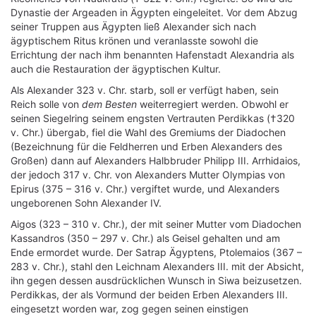
Dynastie der Argeaden in Ägypten eingeleitet. Vor dem Abzug
seiner Truppen aus Ägypten ließ Alexander sich nach
ägyptischem Ritus krönen und veranlasste sowohl die
Errichtung der nach ihm benannten Hafenstadt Alexandria als
auch die Restauration der ägyptischen Kultur.
Als Alexander 323 v. Chr. starb, soll er verfügt haben, sein
Reich solle von
dem Besten
weiterregiert werden. Obwohl er
seinen Siegelring seinem engsten Vertrauten Perdikkas (†320
v. Chr.) übergab, fiel die Wahl des Gremiums der Diadochen
(Bezeichnung für die Feldherren und Erben Alexanders des
Großen) dann auf Alexanders Halbbruder Philipp III. Arrhidaios,
der jedoch 317 v. Chr. von Alexanders Mutter Olympias von
Epirus (375 – 316 v. Chr.) vergiftet wurde, und Alexanders
ungeborenen Sohn Alexander IV.
Aigos (323 – 310 v. Chr.), der mit seiner Mutter vom Diadochen
Kassandros (350 – 297 v. Chr.) als Geisel gehalten und am
Ende ermordet wurde. Der Satrap Ägyptens, Ptolemaios (367 –
283 v. Chr.), stahl den Leichnam Alexanders III. mit der Absicht,
ihn gegen dessen ausdrücklichen Wunsch in Siwa beizusetzen.
Perdikkas, der als Vormund der beiden Erben Alexanders III.
eingesetzt worden war, zog gegen seinen einstigen