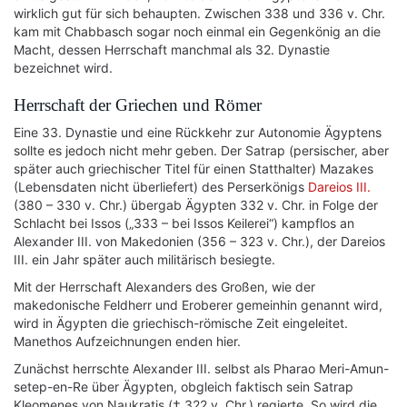
wirklich gut für sich behaupten. Zwischen 338 und 336 v. Chr.
kam mit Chabbasch sogar noch einmal ein Gegenkönig an die
Macht, dessen Herrschaft manchmal als 32. Dynastie
bezeichnet wird.
Herrschaft der Griechen und Römer
Eine 33. Dynastie und eine Rückkehr zur Autonomie Ägyptens
sollte es jedoch nicht mehr geben. Der Satrap (persischer, aber
später auch griechischer Titel für einen Statthalter) Mazakes
(Lebensdaten nicht überliefert) des Perserkönigs
Dareios III.
(380 – 330 v. Chr.) übergab Ägypten 332 v. Chr. in Folge der
Schlacht bei Issos („333 – bei Issos Keilerei“) kampflos an
Alexander III. von Makedonien (356 – 323 v. Chr.), der Dareios
III. ein Jahr später auch militärisch besiegte.
Mit der Herrschaft Alexanders des Großen, wie der
makedonische Feldherr und Eroberer gemeinhin genannt wird,
wird in Ägypten die griechisch-römische Zeit eingeleitet.
Manethos Aufzeichnungen enden hier.
Zunächst herrschte Alexander III. selbst als Pharao Meri-Amun-
setep-en-Re über Ägypten, obgleich faktisch sein Satrap
Kleomenes von Naukratis († 322 v. Chr.) regierte. So wird die