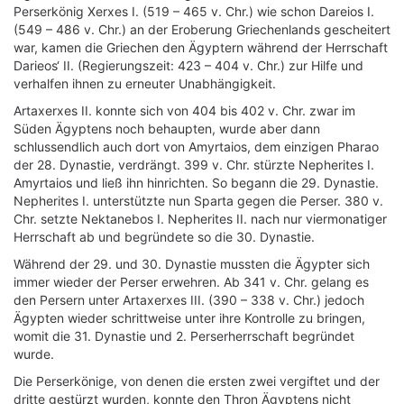
Perserkönig Xerxes I. (519 – 465 v. Chr.) wie schon Dareios I.
(549 – 486 v. Chr.) an der Eroberung Griechenlands gescheitert
war, kamen die Griechen den Ägyptern während der Herrschaft
Darieos‘ II. (Regierungszeit: 423 – 404 v. Chr.) zur Hilfe und
verhalfen ihnen zu erneuter Unabhängigkeit.
Artaxerxes II. konnte sich von 404 bis 402 v. Chr. zwar im
Süden Ägyptens noch behaupten, wurde aber dann
schlussendlich auch dort von Amyrtaios, dem einzigen Pharao
der 28. Dynastie, verdrängt. 399 v. Chr. stürzte Nepherites I.
Amyrtaios und ließ ihn hinrichten. So begann die 29. Dynastie.
Nepherites I. unterstützte nun Sparta gegen die Perser. 380 v.
Chr. setzte Nektanebos I. Nepherites II. nach nur viermonatiger
Herrschaft ab und begründete so die 30. Dynastie.
Während der 29. und 30. Dynastie mussten die Ägypter sich
immer wieder der Perser erwehren. Ab 341 v. Chr. gelang es
den Persern unter Artaxerxes III. (390 – 338 v. Chr.) jedoch
Ägypten wieder schrittweise unter ihre Kontrolle zu bringen,
womit die 31. Dynastie und 2. Perserherrschaft begründet
wurde.
Die Perserkönige, von denen die ersten zwei vergiftet und der
dritte gestürzt wurden, konnte den Thron Ägyptens nicht