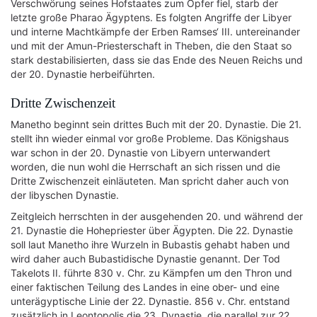
Verschwörung seines Hofstaates zum Opfer fiel, starb der
letzte große Pharao Ägyptens. Es folgten Angriffe der Libyer
und interne Machtkämpfe der Erben Ramses‘ III. untereinander
und mit der Amun-Priesterschaft in Theben, die den Staat so
stark destabilisierten, dass sie das Ende des Neuen Reichs und
der 20. Dynastie herbeiführten.
Dritte Zwischenzeit
Manetho beginnt sein drittes Buch mit der 20. Dynastie. Die 21.
stellt ihn wieder einmal vor große Probleme. Das Königshaus
war schon in der 20. Dynastie von Libyern unterwandert
worden, die nun wohl die Herrschaft an sich rissen und die
Dritte Zwischenzeit einläuteten. Man spricht daher auch von
der libyschen Dynastie.
Zeitgleich herrschten in der ausgehenden 20. und während der
21. Dynastie die Hohepriester über Ägypten. Die 22. Dynastie
soll laut Manetho ihre Wurzeln in Bubastis gehabt haben und
wird daher auch Bubastidische Dynastie genannt. Der Tod
Takelots II. führte 830 v. Chr. zu Kämpfen um den Thron und
einer faktischen Teilung des Landes in eine ober- und eine
unterägyptische Linie der 22. Dynastie. 856 v. Chr. entstand
zusätzlich in Leontopolis die 23. Dynastie, die parallel zur 22.