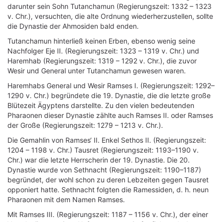
darunter sein Sohn Tutanchamun (Regierungszeit: 1332 – 1323
v. Chr.), versuchten, die alte Ordnung wiederherzustellen, sollte
die Dynastie der Ahmosiden bald enden.
Tutanchamun hinterließ keinen Erben, ebenso wenig seine
Nachfolger Eje II. (Regierungszeit: 1323 – 1319 v. Chr.) und
Haremhab (Regierungszeit: 1319 – 1292 v. Chr.), die zuvor
Wesir und General unter Tutanchamun gewesen waren.
Haremhabs General und Wesir Ramses I. (Regierungszeit: 1292–
1290 v. Chr.) begründete die 19. Dynastie, die die letzte große
Blütezeit Ägyptens darstellte. Zu den vielen bedeutenden
Pharaonen dieser Dynastie zählte auch Ramses II. oder Ramses
der Große (Regierungszeit: 1279 – 1213 v. Chr.).
Die Gemahlin von Ramses‘ II. Enkel Sethos II. (Regierungszeit:
1204 – 1198 v. Chr.) Tausret (Regierungszeit: 1193–1190 v.
Chr.) war die letzte Herrscherin der 19. Dynastie. Die 20.
Dynastie wurde von Sethnacht (Regierungszeit: 1190–1187)
begründet, der wohl schon zu deren Lebzeiten gegen Tausret
opponiert hatte. Sethnacht folgten die Ramessiden, d. h. neun
Pharaonen mit dem Namen Ramses.
Mit Ramses III. (Regierungszeit: 1187 – 1156 v. Chr.), der einer