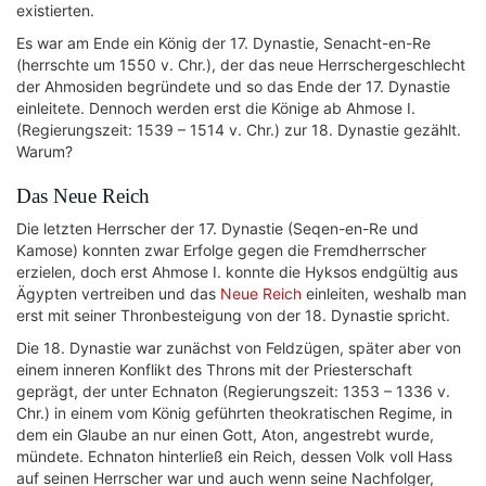
existierten.
Es war am Ende ein König der 17. Dynastie, Senacht-en-Re
(herrschte um 1550 v. Chr.), der das neue Herrschergeschlecht
der Ahmosiden begründete und so das Ende der 17. Dynastie
einleitete. Dennoch werden erst die Könige ab Ahmose I.
(Regierungszeit: 1539 – 1514 v. Chr.) zur 18. Dynastie gezählt.
Warum?
Das Neue Reich
Die letzten Herrscher der 17. Dynastie (Seqen-en-Re und
Kamose) konnten zwar Erfolge gegen die Fremdherrscher
erzielen, doch erst Ahmose I. konnte die Hyksos endgültig aus
Ägypten vertreiben und das
Neue Reich
einleiten, weshalb man
erst mit seiner Thronbesteigung von der 18. Dynastie spricht.
Die 18. Dynastie war zunächst von Feldzügen, später aber von
einem inneren Konflikt des Throns mit der Priesterschaft
geprägt, der unter Echnaton (Regierungszeit: 1353 – 1336 v.
Chr.) in einem vom König geführten theokratischen Regime, in
dem ein Glaube an nur einen Gott, Aton, angestrebt wurde,
mündete. Echnaton hinterließ ein Reich, dessen Volk voll Hass
auf seinen Herrscher war und auch wenn seine Nachfolger,