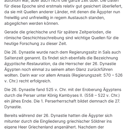
autonom war, aber auch nicht die ganze Zeit über. Die Daten
für diese Epoche sind erstmals relativ gut gesichert überliefert,
da sie mit Quellen anderer Länder, mit denen die Ägypter nun
freiwillig und unfreiwillig in regem Austausch standen,
abgeglichen werden können.
Gerade die griechische und für spätere Zeitperioden, die
römische Geschichtsschreibung sind wichtige Quellen für die
heutige Forschung zu dieser Zeit.
Die 26. Dynastie wurde nach dem Regierungssitz in Saïs auch
Saïtenzeit genannt. Es findet sich ebenfalls die Bezeichnung
ägyptische Restauration
, da die Herrscher der 26. Dynastie
Ägypten noch einmal zu seinem alten Glanz zurückführen
wollten. Darin war vor allem Amasis (Regierungszeit: 570 – 526
v. Chr.) recht erfolgreich.
Die 26. Dynastie fand 525 v. Chr. mit der Eroberung Ägyptens
durch die Perser unter König Kambyses II. (558 – 522 v. Chr.)
ein jähes Ende. Die 1. Perserherrschaft bildet demnach die 27.
Dynastie.
Bereits während der 26. Dynastie hatten die Ägypter sich
mitunter durch die Eingliederung griechischer Söldner ins
eigene Heer Griechenland angenähert. Nachdem der