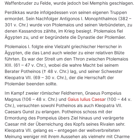
Waffenbruder zu Felde, wurde jedoch bei Memphis geschlagen.
Perdikkas wurde infolgedessen von seinen eigenen Truppen
ermordet. Sein Nachfolger Antigonos I. Monophthalmos (382 –
301 v. Chr.) wurde von Ptolemaios und seinen Verbündeten, zu
denen Kassandros zählte, im Krieg besiegt. Ptolemaios fiel
Ägypten zu, und er begründete die Dynastie der Ptolemäer.
Ptolemaios I. folgte eine Vielzahl griechischer Herrscher in
Ägypten, die das Land auch wieder zu einer relativen Blüte
führten. Es war der Streit um den Thron zwischen Ptolemaios
XIII. (61 – 47 v. Chr.), wobei die wahre Macht bei seinem
Berater Potheinos († 48 v. Chr.) lag, und seiner Schwester
Kleopatra VII. (69 – 30 v. Chr.), der die Herrschaft der
Ptolemäer beenden sollte.
Im Kampf zweier römischer Feldherren, Gnaeus Pompeius
Magnus (106 – 48 v. Chr.) und
Gaius Iulius Caesa
r (100 – 44 v.
Chr.), versuchten sowohl Potheinos als auch Kleopatra VII.
Caesars Gunst zu erlangen. Potheinos schoss mit der
Ermordung des Pompeius übers Ziel hinaus und verärgerte
Caesar mit der Überreichung des Kopfs seines Rivalen sehr.
Kleopatra VII. gelang es – entgegen der weitverbreiteten
Meinung weniger mit ihrem Aussehen als vielmehr mit Charme