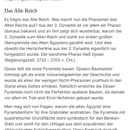
Das Alte Reich
Es folgte das Alte Reich. Was macht nun die Pharaonen des
Alten Reichs aus? Aus der 3. Dynastie ist vor allem ein Pharao
überaus bekannt und an ihm zeigt sich wunderbar, warum die
3. Dynastie zum Alten Reich und somit zur ersten großen
Glanzperiode des Alten Ägyptens gezählt wird. Und dies
obwohl die Herrscherlinie aus der 2. Dynastie eigentlich nur
fortgesetzt wurde. Der berühmte Pharao hieß Djoser
(Regierungszeit: 2720 – 2700 v. Chr.).
Djoser ließ die erste Pyramide bauen. Djosers Baumeister
Imhotep gilt als erster Universalgelehrter der Geschichte und
wurde als einer der wenigen Nicht-Pharaonen posthum in den
Stand eines Gottes erhoben. Natürlich erreichte die Djoser-
Pyramide noch nicht die Perfektion späterer Bauten, da damals
vor allem im Trial-and-Error-Verfahren gebaut wurde.
Man mag sich nun fragen, warum die alten Ägypter eine
Pyramidenform für ihre Grabmäler anstrebten. Die Pyramide mit
quadratischer Grundfläche steht symbolisch für den Benben-
Stein und somit für den Urhügel aus dem populärsten der
altägyptischen Schöpfungsmythen. Diese Form soll deshalb