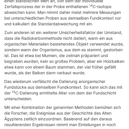
einen statistischen Wert an, von dem der individuelle
14
Zerfallsprozess der in der Probe enthaltenen
C-Isotope
abweichen kann. Man nimmt daher meist mehrere Messungen
bei unterschiedlichen Proben aus demselben Fundkontext vor
und kalkuliert die Standardabweichung mit ein.
Zum anderen ist ein weiterer Unsicherheitsfaktor der Umstand,
dass die Radiokarbonmethode nicht datiert, wann ein aus
organischen Materialien bestehendes Objekt verwendet wurde,
sondern wann der Organismus, aus dem es stammt, gestorben
ist. Das ist etwa bei Mumien, die zeitnah präpariert und
begraben wurden, kein so großes Problem, aber ein Holzbalken
etwa kann von einem Baum stammen, der viel früher gefällt
wurde, als der Balken dann verbaut wurde.
Das wiederum verfälscht die Datierung anorganischer
Fundstücke aus demselben Fundkontext. So kann sich das mit
14
der
C-Datierung ermittelte Alter von dem der Fundschicht
unterscheiden.
Mit einer Kombination der genannten Methoden bemühen sich
die Forscher, die Ereignisse aus der Geschichte des Alten
Ägyptens zeitlich einzuordnen. Basierend auf den daraus
resultierenden Ergebnissen nimmt man Einteilungen in noch