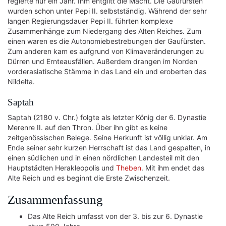
regierte nur ein Jahr. Ihm entglitt die Macht. Die Gaufürsten
wurden schon unter Pepi II. selbstständig. Während der sehr
langen Regierungsdauer Pepi II. führten komplexe
Zusammenhänge zum Niedergang des Alten Reiches. Zum
einen waren es die Autonomiebestrebungen der Gaufürsten.
Zum anderen kam es aufgrund von Klimaveränderungen zu
Dürren und Ernteausfällen. Außerdem drangen im Norden
vorderasiatische Stämme in das Land ein und eroberten das
Nildelta.
Saptah
Saptah (2180 v. Chr.) folgte als letzter König der 6. Dynastie
Merenre II. auf den Thron. Über ihn gibt es keine
zeitgenössischen Belege. Seine Herkunft ist völlig unklar. Am
Ende seiner sehr kurzen Herrschaft ist das Land gespalten, in
einen südlichen und in einen nördlichen Landesteil mit den
Hauptstädten Herakleopolis und
Theben
. Mit ihm endet das
Alte Reich und es beginnt die Erste Zwischenzeit.
Zusammenfassung
Das Alte Reich umfasst von der 3. bis zur 6. Dynastie