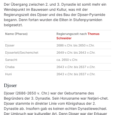
Der Übergang zwischen 2. und 3. Dynastie ist somit mehr ein
Wendepunkt im Bauwesen und Kultur, was mit der
Regierungszeit des Djoser und des Bau der Djoser-Pyramide
begann. Denn fortan wurden die Eliten in Stufenpyramiden
beigesetzt.
Name (Pharao)
Regierungszeit nach
Thomas
Schneider
Djoser
2686 v.Chr. bis 2650 v.Chr.
Djoserteti/Sechemchet
2649 v.Chr. bis 2643 v.Chr.
Sanacht
ca. 2650 v.Chr.
Chaba
2643 v.Chr. bis 2637 v.Chr.
Huni
2643 v.Chr. bis 2637 v.Chr.
Djoser
Djoser (2686-2650 v. Chr.) war der Geburtsname des
Begründers der 3. Dynastie. Sein Horusname war Netjeri-chet.
Djoser stammte in direkter Linie vom Königshaus der 2.
Dynastie ab. Insofern gab es keinen echten Dynastiewechsel.
Der Umbruch war kultureller Art. Denn Djoser war der Erbauer