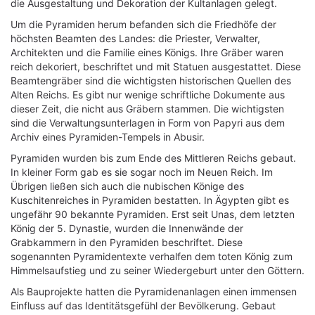
die Ausgestaltung und Dekoration der Kultanlagen gelegt.
Um die Pyramiden herum befanden sich die Friedhöfe der
höchsten Beamten des Landes: die Priester, Verwalter,
Architekten und die Familie eines Königs. Ihre Gräber waren
reich dekoriert, beschriftet und mit Statuen ausgestattet. Diese
Beamtengräber sind die wichtigsten historischen Quellen des
Alten Reichs. Es gibt nur wenige schriftliche Dokumente aus
dieser Zeit, die nicht aus Gräbern stammen. Die wichtigsten
sind die Verwaltungsunterlagen in Form von Papyri aus dem
Archiv eines Pyramiden-Tempels in Abusir.
Pyramiden wurden bis zum Ende des Mittleren Reichs gebaut.
In kleiner Form gab es sie sogar noch im Neuen Reich. Im
Übrigen ließen sich auch die nubischen Könige des
Kuschitenreiches in Pyramiden bestatten. In Ägypten gibt es
ungefähr 90 bekannte Pyramiden. Erst seit Unas, dem letzten
König der 5. Dynastie, wurden die Innenwände der
Grabkammern in den Pyramiden beschriftet. Diese
sogenannten Pyramidentexte verhalfen dem toten König zum
Himmelsaufstieg und zu seiner Wiedergeburt unter den Göttern.
Als Bauprojekte hatten die Pyramidenanlagen einen immensen
Einfluss auf das Identitätsgefühl der Bevölkerung. Gebaut