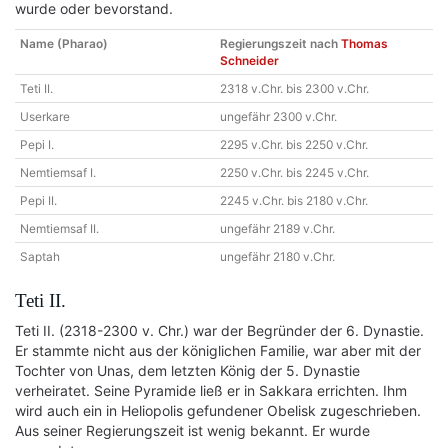
wurde oder bevorstand.
Name (Pharao)
Regierungszeit nach
Thomas
Schneider
Teti II.
2318 v.Chr. bis 2300 v.Chr.
Userkare
ungefähr 2300 v.Chr.
Pepi I.
2295 v.Chr. bis 2250 v.Chr.
Nemtiemsaf I.
2250 v.Chr. bis 2245 v.Chr.
Pepi II.
2245 v.Chr. bis 2180 v.Chr.
Nemtiemsaf II.
ungefähr 2189 v.Chr.
Saptah
ungefähr 2180 v.Chr.
Teti II.
Teti II. (2318-2300 v. Chr.) war der Begründer der 6. Dynastie.
Er stammte nicht aus der königlichen Familie, war aber mit der
Tochter von Unas, dem letzten König der 5. Dynastie
verheiratet. Seine Pyramide ließ er in Sakkara errichten. Ihm
wird auch ein in Heliopolis gefundener Obelisk zugeschrieben.
Aus seiner Regierungszeit ist wenig bekannt. Er wurde