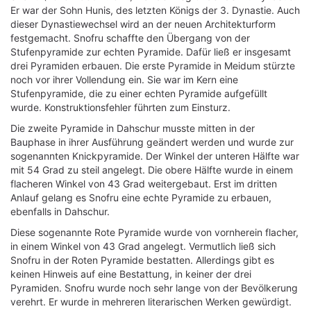
Er war der Sohn Hunis, des letzten Königs der 3. Dynastie. Auch
dieser Dynastiewechsel wird an der neuen Architekturform
festgemacht. Snofru schaffte den Übergang von der
Stufenpyramide zur echten Pyramide. Dafür ließ er insgesamt
drei Pyramiden erbauen. Die erste Pyramide in Meidum stürzte
noch vor ihrer Vollendung ein. Sie war im Kern eine
Stufenpyramide, die zu einer echten Pyramide aufgefüllt
wurde. Konstruktionsfehler führten zum Einsturz.
Die zweite Pyramide in Dahschur musste mitten in der
Bauphase in ihrer Ausführung geändert werden und wurde zur
sogenannten Knickpyramide. Der Winkel der unteren Hälfte war
mit 54 Grad zu steil angelegt. Die obere Hälfte wurde in einem
flacheren Winkel von 43 Grad weitergebaut. Erst im dritten
Anlauf gelang es Snofru eine echte Pyramide zu erbauen,
ebenfalls in Dahschur.
Diese sogenannte Rote Pyramide wurde von vornherein flacher,
in einem Winkel von 43 Grad angelegt. Vermutlich ließ sich
Snofru in der Roten Pyramide bestatten. Allerdings gibt es
keinen Hinweis auf eine Bestattung, in keiner der drei
Pyramiden. Snofru wurde noch sehr lange von der Bevölkerung
verehrt. Er wurde in mehreren literarischen Werken gewürdigt.