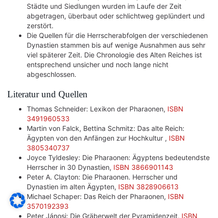
Städte und Siedlungen wurden im Laufe der Zeit
abgetragen, überbaut oder schlichtweg geplündert und
zerstört.
Die Quellen für die Herrscherabfolgen der verschiedenen
Dynastien stammen bis auf wenige Ausnahmen aus sehr
viel späterer Zeit. Die Chronologie des Alten Reiches ist
entsprechend unsicher und noch lange nicht
abgeschlossen.
Literatur und Quellen
Thomas Schneider: Lexikon der Pharaonen,
ISBN
3491960533
Martin von Falck, Bettina Schmitz: Das alte Reich:
Ägypten von den Anfängen zur Hochkultur ,
ISBN
3805340737
Joyce Tyldesley: Die Pharaonen: Ägyptens bedeutendste
Herrscher in 30 Dynastien,
ISBN 3866901143
Peter A. Clayton: Die Pharaonen. Herrscher und
Dynastien im alten Ägypten,
ISBN 3828906613
Michael Schaper: Das Reich der Pharaonen,
ISBN
3570192393
Peter Jánosi: Die Gräberwelt der Pyramidenzeit,
ISBN