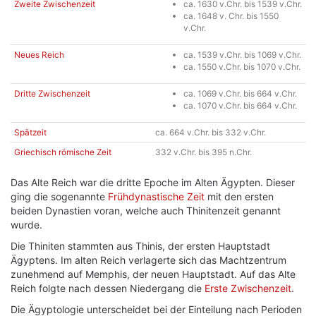
Zweite Zwischenzeit
ca. 1630 v.Chr. bis 1539 v.Chr.
ca. 1648 v. Chr. bis 1550
v.Chr.
Neues Reich
ca. 1539 v.Chr. bis 1069 v.Chr.
ca. 1550 v.Chr. bis 1070 v.Chr.
Dritte Zwischenzeit
ca. 1069 v.Chr. bis 664 v.Chr.
ca. 1070 v.Chr. bis 664 v.Chr.
Spätzeit
ca. 664 v.Chr. bis 332 v.Chr.
Griechisch römische Zeit
332 v.Chr. bis 395 n.Chr.
Das Alte Reich war die dritte Epoche im Alten Ägypten. Dieser
ging die sogenannte
Frühdynastische Zeit
mit den ersten
beiden Dynastien voran, welche auch Thinitenzeit genannt
wurde.
Die Thiniten stammten aus Thinis, der ersten Hauptstadt
Ägyptens. Im alten Reich verlagerte sich das Machtzentrum
zunehmend auf Memphis, der neuen Hauptstadt. Auf das Alte
Reich folgte nach dessen Niedergang die
Erste Zwischenzeit
.
Die Ägyptologie unterscheidet bei der Einteilung nach Perioden