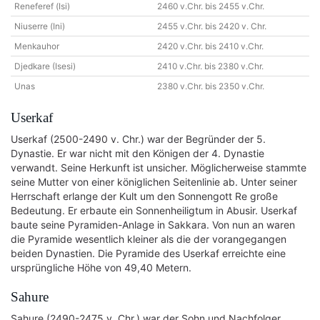
Reneferef (Isi)
2460 v.Chr. bis 2455 v.Chr.
Niuserre (Ini)
2455 v.Chr. bis 2420 v. Chr.
Menkauhor
2420 v.Chr. bis 2410 v.Chr.
Djedkare (Isesi)
2410 v.Chr. bis 2380 v.Chr.
Unas
2380 v.Chr. bis 2350 v.Chr.
Userkaf
Userkaf (2500-2490 v. Chr.) war der Begründer der 5.
Dynastie. Er war nicht mit den Königen der 4. Dynastie
verwandt. Seine Herkunft ist unsicher. Möglicherweise stammte
seine Mutter von einer königlichen Seitenlinie ab. Unter seiner
Herrschaft erlange der Kult um den Sonnengott Re große
Bedeutung. Er erbaute ein Sonnenheiligtum in Abusir. Userkaf
baute seine Pyramiden-Anlage in Sakkara. Von nun an waren
die Pyramide wesentlich kleiner als die der vorangegangen
beiden Dynastien. Die Pyramide des Userkaf erreichte eine
ursprüngliche Höhe von 49,40 Metern.
Sahure
Sahure (2490-2475 v. Chr.) war der Sohn und Nachfolger