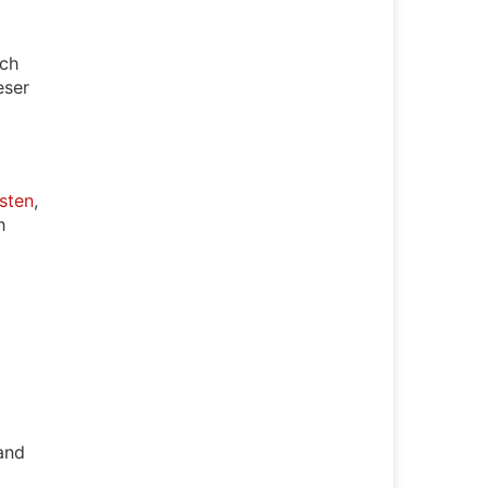
ich
eser
sten
,
h
and