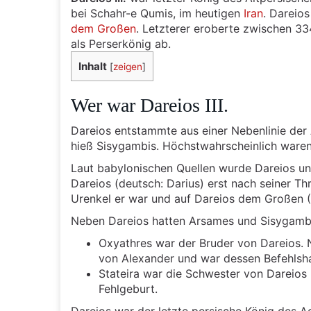
bei Schahr-e Qumis, im heutigen
Iran
. Dareio
dem Großen
. Letzterer eroberte zwischen 33
als Perserkönig ab.
Inhalt
[
zeigen
]
Wer war Dareios III.
Dareios entstammte aus einer Nebenlinie der
hieß Sisygambis. Höchstwahrscheinlich waren 
Laut babylonischen Quellen wurde Dareios 
Dareios (deutsch: Darius) erst nach seiner T
Urenkel er war und auf Dareios dem Großen (9
Neben Dareios hatten Arsames und Sisygambi
Oxyathres war der Bruder von Dareios.
von Alexander und war dessen Befehlsha
Stateira war die Schwester von Dareios 
Fehlgeburt.