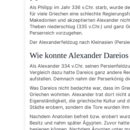
Als Philipp im Jahr 336 v.Chr. starb, wurde 
für viele Griechen eine schlechte Regierungsf
Makedonien und akzeptierten Alexander nicht 
Theben niederschlug (335 v.Chr.) und ganz G
Perserreich vorzugehen.
Der Alexanderfeldzug nach Kleinasien (Persie
Wie konnte Alexander Dareios
Als Alexander 334 v.Chr. seinen Persienfeld
Vergleich dazu hatte Dareios ganz andere Re
aufstellen. Demnach nahm der Perserkönig di
Was Dareios nicht bedachte war, dass im Gre
Griechen wohnten. Alexander trat dort nicht a
Eigenständigkeit, die griechische Kultur und
Städte erobern, sondern die Tore wurden ihm
Nachdem Anatolien befreit bzw. erobert wurde
Besitz und nahm später Ägypten. Zuvor hatte 
besiegen können. Nachdem Ägypten unter make