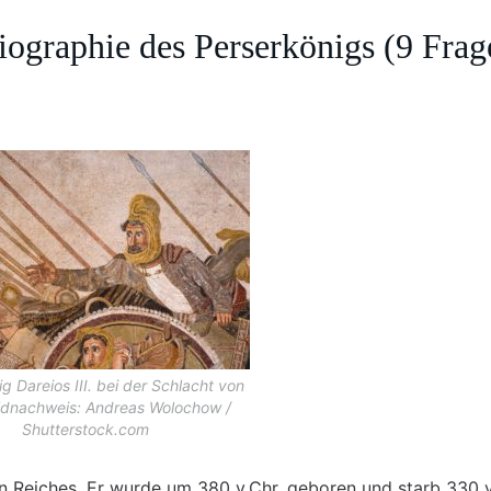
Biographie des Perserkönigs (9 Frag
g Dareios III. bei der Schlacht von
ildnachweis: Andreas Wolochow /
Shutterstock.com
n Reiches. Er wurde um 380 v.Chr. geboren und starb 330 v