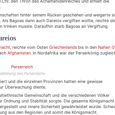
v.Chr. den Thron des Achämenidenreiches und erhielt die
.
enschaften hinter seinem Rücken geschehen und weigerte s
Als Bagoas dann auch Dareios vergiften wollte, reichte di
 trinken musste. Daraufhin starb Bagoas an Vergiftung.
areios
macht
, reichte vom Osten
Griechenlands
bis in den
Nahen O
nach
Afghanistan
. In Nordafrika war der Perserkönig zugleic
sdehnung des Perserreichs
iert und die einzelnen Provinzen hatten eine gewisse
 zur Überwachung diente.
multiethnische Gemeinschaft und die verschiedenen Völker
ür Ordnung und Stabilität sorgte. Die gesamte Königsmacht
hergestellt und innere Sicherheit gewährleistet wurde. Schw
tzung aus den Regionen und somit die Königsmacht.