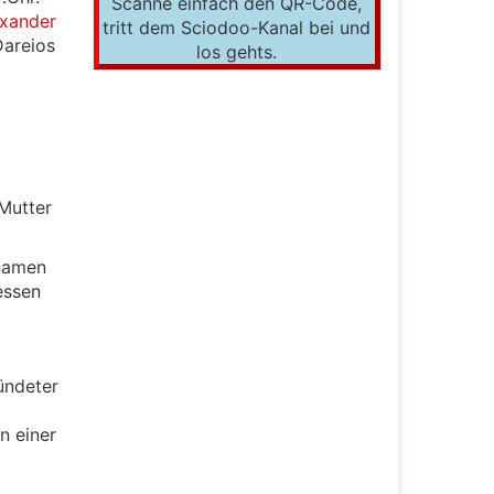
Scanne einfach den QR-Code,
exander
tritt dem Sciodoo-Kanal bei und
Dareios
los gehts.
Mutter
snamen
essen
ündeter
n einer