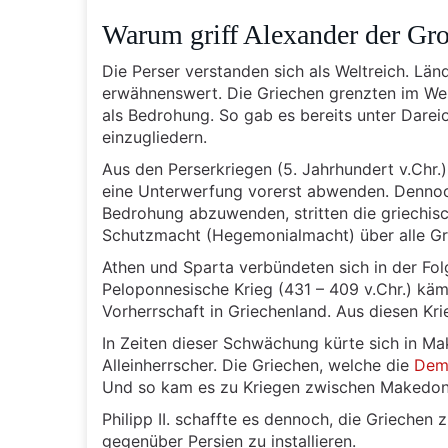
Warum griff Alexander der Gro
Die Perser verstanden sich als Weltreich. Lä
erwähnenswert. Die Griechen grenzten im We
als Bedrohung. So gab es bereits unter Darei
einzugliedern.
Aus den Perserkriegen (5. Jahrhundert v.Chr.)
eine Unterwerfung vorerst abwenden. Dennoc
Bedrohung abzuwenden, stritten die griechisc
Schutzmacht (Hegemonialmacht) über alle Gr
Athen und Sparta verbündeten sich in der Fol
Peloponnesische Krieg (431 – 409 v.Chr.) käm
Vorherrschaft in Griechenland. Aus diesen Kr
In Zeiten dieser Schwächung kürte sich in Ma
Alleinherrscher. Die Griechen, welche die
Dem
Und so kam es zu Kriegen zwischen Makedon
Philipp II. schaffte es dennoch, die Griech
gegenüber Persien zu installieren.