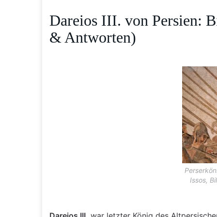
Dareios III. von Persien: 
& Antworten)
Perserköni
Issos, B
Dareios III.
war letzter König des Altpersische