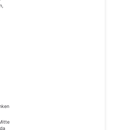
n,
inken
Mitte
 da