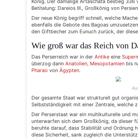
König. Der damalige Artaschata bestieg 336 
Betitelung: Dareios III., Großkönig von Persien
Der neue König begriff schnell, welche Mach
ebenfalls die Gebote des Bagoas umzusetzen. 
den Giftbecher zum Eunuch zurück, der diesen
Wie groß war das Reich von D
Das Perserreich war in der
Antike
eine
Super
überzog dann
Anatolien
,
Mesopotamien
bis 
Pharao
von
Ägypten
.
Au
Der gesamte Staat war strukturell gut organis
Selbstständigkeit mit einer Zentrale, welche
Der Perserstaat war ein multikulturelle und 
unterwarfen sich dem Großkönig, da dieser f
beruhte darauf, dass Stabilität und Ordnung 
diese Sicherheit, sank zugleich die Unterstü