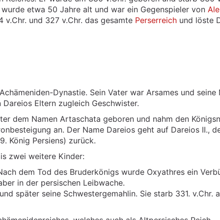
s wurde etwa 50 Jahre alt und war ein Gegenspieler von
Al
4 v.Chr. und 327 v.Chr. das gesamte
Perserreich
und löste 
 Achämeniden-Dynastie. Sein Vater war Arsames und seine 
Dareios Eltern zugleich Geschwister.
unter dem Namen Artaschata geboren und nahm den König
hronbesteigung an. Der Name Dareios geht auf Dareios II., d
. König Persiens) zurück.
s zwei weitere Kinder:
 Nach dem Tod des Bruderkönigs wurde Oxyathres ein Verb
ber in der persischen Leibwache.
und später seine Schwestergemahlin. Sie starb 331. v.Chr. a