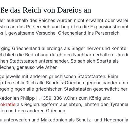
ße das Reich von Dareios an
nder außerhalb des Reiches wurden nicht erwähnt oder ware
sten an das Perserreich und begriffen die Expansionsbem
os I. gewaltsame Versuche, Griechenland ins Perserreich
 ging Griechenland allerdings als Sieger hervor und konnte
h blieb die Bedrohung durch den Nachbarn erhalten. Um d
hen Stadtstaaten untereinander. So sah sich Sparta als
iechen, genauso wie Athen.
ge jeweils mit anderen griechischen Stadtstaaten. Beim
pften schließlich alle Bündnis-Griechen gegeneinander um 
iegen gingen alle griechischen Stadtstaaten geschwächt her
kedonien Philipp II. (359-336 v.Chr.) zum König und
okratie
als Regierungsform auslebten, lehnten den Tyranne
ien und den anderen Griechen.
en zu unterwerfen und Makedonien als Schutz- und Hegemoni