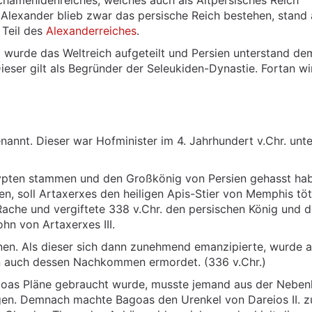
chämenidenreiches, welches auch als Altpersisches Reich
 Alexander blieb zwar das persische Reich bestehen, stand
 Teil des
Alexanderreiches
.
 wurde das Weltreich aufgeteilt und Persien unterstand de
ieser gilt als Begründer der Seleukiden-Dynastie. Fortan wi
annt. Dieser war Hofminister im 4. Jahrhundert v.Chr. unt
gypten stammen und den Großkönig von Persien gehasst ha
n, soll Artaxerxes den heiligen Apis-Stier von Memphis tö
Rache und vergiftete 338 v.Chr. den persischen König und 
n von Artaxerxes III.
enen. Als dieser sich dann zunehmend emanzipierte, wurde 
en auch dessen Nachkommen ermordet. (336 v.Chr.)
agoas Pläne gebraucht wurde, musste jemand aus der Nebenl
en. Demnach machte Bagoas den Urenkel von Dareios II. 