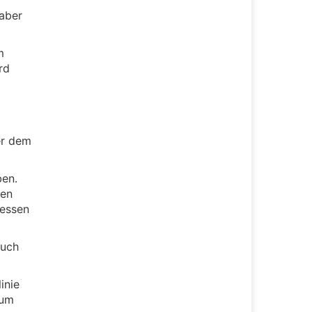
 aber
m
rd
er dem
ben.
ten
dessen
auch
inie
zum