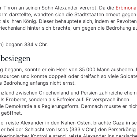
der Thron an seinen Sohn Alexander vererbt. Da die
Erbmonar
orm darstellte, wandten sich die Stadtstaaten erneut gegen
als ihren König. Dieser behauptete sich, indem er Revolten
riechenland hinter sich brachte, um gegen die Bedrohung 
n) begann 334 v.Chr.
 besiegen
zug begann, konnte er ein Heer von 35.000 Mann ausheben. 
ssourcen und konnte doppelt oder dreifach so viele Soldat
e Bedrohung anfangs nicht ernst.
nzland zwischen Griechenland und Persien zahlreiche ehem
ls Eroberer, sondern als Befreier auf. Er versprach ihnen
 die Demokratie als Regierungsform. Demnach musste er nich
 geöffnet.
, reiste Alexander in den Nahen Osten, brachte Gaza in se
er bei der Schlacht von Issos (333 v.Chr.) den Perserkönig 
donischer Kontrolle stand, reiste Alexander ins persisch