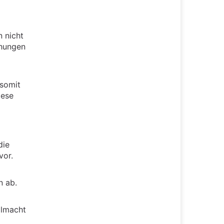
n nicht
ühungen
 somit
iese
die
vor.
n ab.
almacht