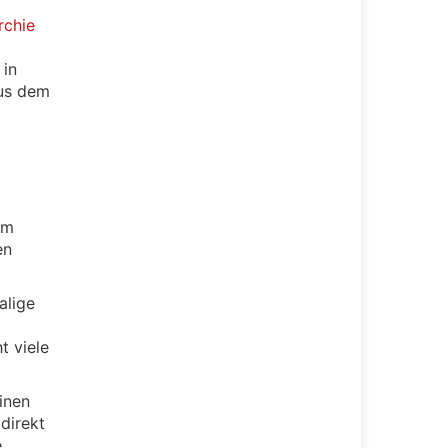
chie
 in
aus dem
Im
en
alige
t viele
inen
direkt
e