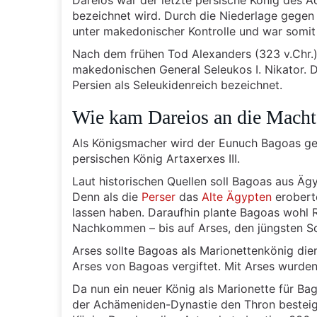
Dareios war der letzte persische König des A
bezeichnet wird. Durch die Niederlage gegen
unter makedonischer Kontrolle und war somit
Nach dem frühen Tod Alexanders (323 v.Chr.)
makedonischen General Seleukos I. Nikator. D
Persien als Seleukidenreich bezeichnet.
Wie kam Dareios an die Macht
Als Königsmacher wird der Eunuch Bagoas gen
persischen König Artaxerxes III.
Laut historischen Quellen soll Bagoas aus Ä
Denn als die
Perser
das
Alte Ägypten
eroberte
lassen haben. Daraufhin plante Bagoas wohl 
Nachkommen – bis auf Arses, den jüngsten Soh
Arses sollte Bagoas als Marionettenkönig di
Arses von Bagoas vergiftet. Mit Arses wurd
Da nun ein neuer König als Marionette für B
der Achämeniden-Dynastie den Thron besteig