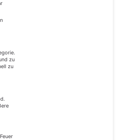
r
en
egorie.
und zu
ell zu
d.
ßere
 Feuer