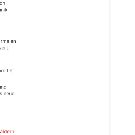
ich
hnik
ormalen
ert.
t
reitet
und
rs neue
äldern