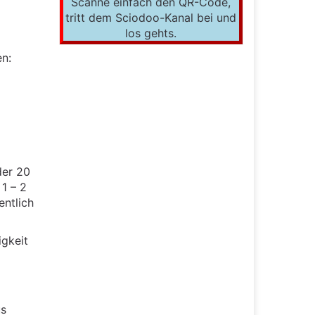
Scanne einfach den QR-Code,
tritt dem Sciodoo-Kanal bei und
los gehts.
n:
der 20
1 – 2
entlich
igkeit
us