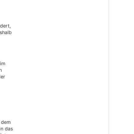
dert,
eshalb
 im
n
der
t dem
in das