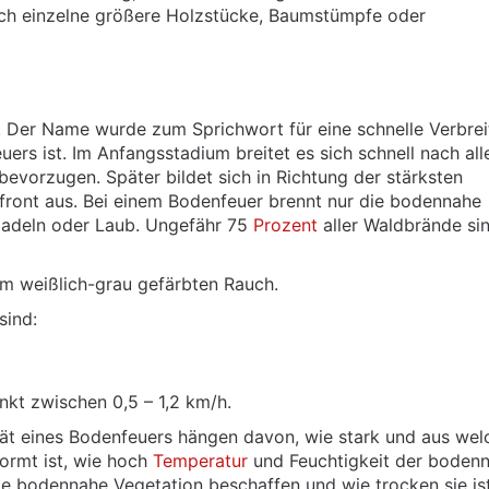
ch einzelne größere Holzstücke, Baumstümpfe oder
 Der Name wurde zum Sprichwort für eine schnelle Verbrei
ers ist. Im Anfangsstadium breitet es sich schnell nach all
bevorzugen. Später bildet sich in Richtung der stärksten
rfront aus. Bei einem Bodenfeuer brennt nur die bodennahe
Nadeln oder Laub. Ungefähr 75
Prozent
aller Waldbrände si
m weißlich-grau gefärbten Rauch.
sind:
kt zwischen 0,5 – 1,2 km/h.
tät eines Bodenfeuers hängen davon, wie stark und aus wel
ormt ist, wie hoch
Temperatur
und Feuchtigkeit der boden
die bodennahe Vegetation beschaffen und wie trocken sie ist