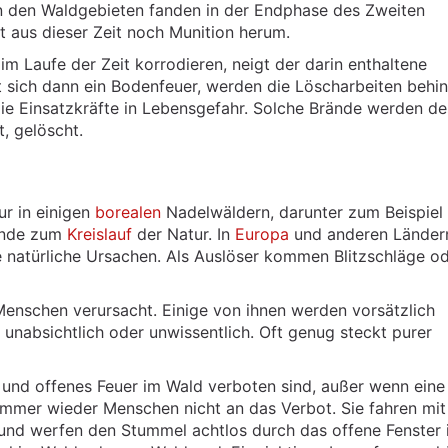
 In den Waldgebieten fanden in der Endphase des Zweiten
gt aus dieser Zeit noch Munition herum.
m Laufe der Zeit korrodieren, neigt der darin enthaltene
 sich dann ein Bodenfeuer, werden die Löscharbeiten behin
 die Einsatzkräfte in Lebensgefahr. Solche Brände werden d
t, gelöscht.
ur in einigen
borealen
Nadelwäldern, darunter zum Beispiel
ände zum
Kreislauf
der Natur. In
Europa
und anderen Länder
e natürliche Ursachen. Als Auslöser kommen Blitzschläge o
enschen verursacht. Einige von ihnen werden vorsätzlich
 unabsichtlich oder unwissentlich. Oft genug steckt purer
und offenes Feuer im Wald verboten sind, außer wenn eine
h immer wieder Menschen nicht an das Verbot. Sie fahren mi
 und werfen den Stummel achtlos durch das offene Fenster 