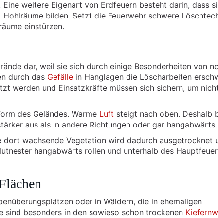
. Eine weitere Eigenart von Erdfeuern besteht darin, dass s
 Hohlräume bilden. Setzt die Feuerwehr schwere Löschtec
räume einstürzen.
ände dar, weil sie sich durch einige Besonderheiten von n
en durch das
Gefälle
in Hanglagen die Löscharbeiten erschw
tzt werden und Einsatzkräfte müssen sich sichern, um nich
e Form des Geländes. Warme
Luft
steigt nach oben. Deshalb b
tärker aus als in andere Richtungen oder gar hangabwärts.
e dort wachsende Vegetation wird dadurch ausgetrocknet 
 Glutnester hangabwärts rollen und unterhalb des Hauptfeue
 Flächen
penüberungsplätzen oder in Wäldern, die in ehemaligen
de sind besonders in den sowieso schon trockenen
Kiefernw