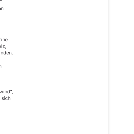
nn
one
lz,
nden.
h
wind“,
 sich