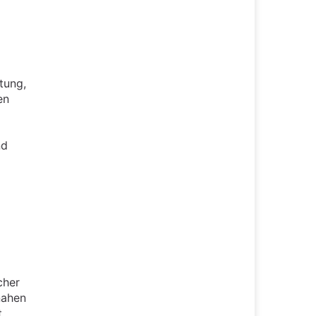
tung,
en
nd
cher
nahen
.