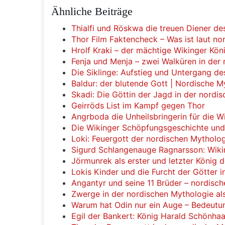
Ähnliche Beiträge
Thialfi und Röskwa die treuen Diener de
Thor Film Faktencheck – Was ist laut no
Hrolf Kraki – der mächtige Wikinger Kö
Fenja und Menja – zwei Walküren in der
Die Siklinge: Aufstieg und Untergang d
Baldur: der blutende Gott | Nordische M
Skadi: Die Göttin der Jagd in der nordi
Geirröds List im Kampf gegen Thor
Angrboda die Unheilsbringerin für die 
Die Wikinger Schöpfungsgeschichte und
Loki: Feuergott der nordischen Mytholo
Sigurd Schlangenauge Ragnarsson: Wik
Jörmunrek als erster und letzter König 
Lokis Kinder und die Furcht der Götter 
Angantyr und seine 11 Brüder – nordisc
Zwerge in der nordischen Mythologie a
Warum hat Odin nur ein Auge – Bedeutun
Egil der Bankert: König Harald Schönhaar