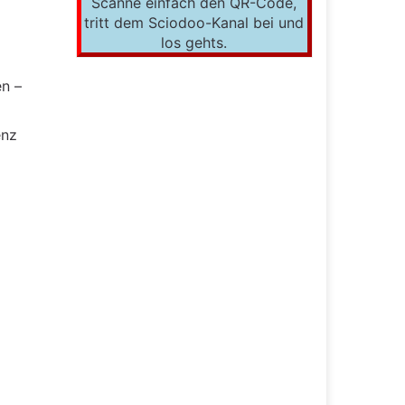
Scanne einfach den QR-Code,
tritt dem Sciodoo-Kanal bei und
los gehts.
n –
enz