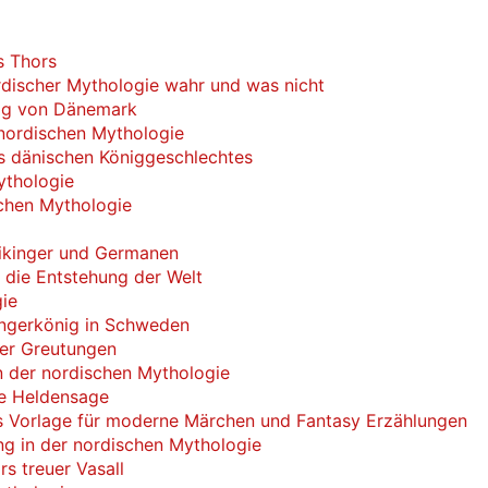
s Thors
rdischer Mythologie wahr und was nicht
nig von Dänemark
 nordischen Mythologie
es dänischen Königgeschlechtes
ythologie
schen Mythologie
Wikinger und Germanen
 die Entstehung der Welt
gie
ingerkönig in Schweden
der Greutungen
in der nordischen Mythologie
he Heldensage
ls Vorlage für moderne Märchen und Fantasy Erzählungen
g in der nordischen Mythologie
s treuer Vasall