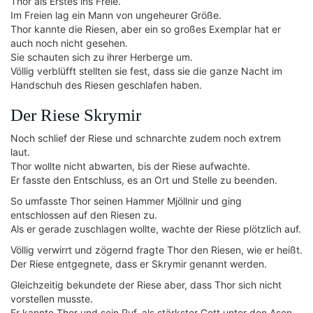
Thor als Erstes ins Freie.
Im Freien lag ein Mann von ungeheurer Größe.
Thor kannte die Riesen, aber ein so großes Exemplar hat er
auch noch nicht gesehen.
Sie schauten sich zu ihrer Herberge um.
Völlig verblüfft stellten sie fest, dass sie die ganze Nacht im
Handschuh des Riesen geschlafen haben.
Der Riese Skrymir
Noch schlief der Riese und schnarchte zudem noch extrem
laut.
Thor wollte nicht abwarten, bis der Riese aufwachte.
Er fasste den Entschluss, es an Ort und Stelle zu beenden.
So umfasste Thor seinen Hammer Mjöllnir und ging
entschlossen auf den Riesen zu.
Als er gerade zuschlagen wollte, wachte der Riese plötzlich auf.
Völlig verwirrt und zögernd fragte Thor den Riesen, wie er heißt.
Der Riese entgegnete, dass er Skrymir genannt werden.
Gleichzeitig bekundete der Riese aber, dass Thor sich nicht
vorstellen musste.
Er kannte Thor und sein Ruf, als stärkster Gott unter den Asen,