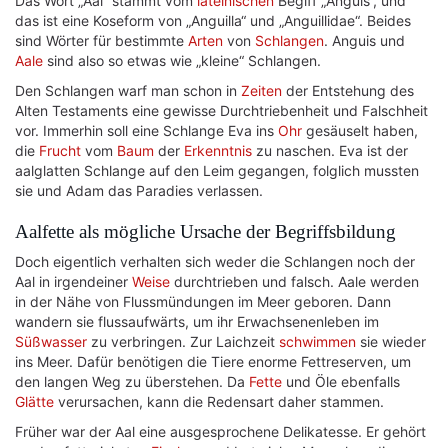
Das Wort „Aal“ stammt vom
lateinischen
Begiff „Anguis“, und
das ist eine Koseform von „Anguilla“ und „Anguillidae“. Beides
sind Wörter für bestimmte
Arten
von
Schlangen
. Anguis und
Aale
sind also so etwas wie „kleine“ Schlangen.
Den Schlangen warf man schon in
Zeiten
der Entstehung des
Alten Testaments eine gewisse Durchtriebenheit und Falschheit
vor. Immerhin soll eine Schlange Eva ins
Ohr
gesäuselt haben,
die
Frucht
vom
Baum
der
Erkenntnis
zu naschen. Eva ist der
aalglatten Schlange auf den Leim gegangen, folglich mussten
sie und Adam das Paradies verlassen.
Aalfette als mögliche Ursache der Begriffsbildung
Doch eigentlich verhalten sich weder die Schlangen noch der
Aal in irgendeiner
Weise
durchtrieben und falsch. Aale werden
in der Nähe von Flussmündungen im Meer geboren. Dann
wandern sie flussaufwärts, um ihr Erwachsenenleben im
Süßwasser
zu verbringen. Zur Laichzeit
schwimmen
sie wieder
ins Meer. Dafür benötigen die Tiere enorme Fettreserven, um
den langen Weg zu überstehen. Da
Fette
und Öle ebenfalls
Glätte
verursachen, kann die Redensart daher stammen.
Früher war der Aal eine ausgesprochene Delikatesse. Er gehört