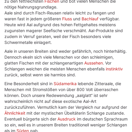
zu den fettreichsten
Fischen
und bot vielen Menschen die
nötige Nahrungsgrundlage.
Aale sind durch Fisch-Reusen relativ leicht zu fangen und
waren fast in jedem größeren
Fluss
und
Bachlauf
verfügbar.
Heute wird Aal aufgrund des hohen Fettgehaltes meistens
zugunsten magerer Seefische verschmäht. Aal-Produkte sind
zudem in Verruf geraten, weil der Fisch besonders viele
Schwermetalle einlagert.
Aale in unseren Breiten sind weder gefährlich, noch hinterhältig.
Dennoch ekeln sich viele Menschen vor den schleimigen,
glatten Fischen mit der schlangenartigen
Aussehen
. Vor
Schlangen weichen die meisten Menschen ebenfalls
instinktiv
zurück, selbst wenn sie harmlos sind.
Eine Besonderheit sind in
Südamerika
lebende Zitteraale, die
Menschen mit Stromstößen von über 800 Volt überraschen
können. Doch unsere Redewendung „aalglatt“ ist sehr
wahrscheinlich nicht auf diese exotische Aal-Art
zurückzuführen. Vermutlich kam der Vergleich nur aufgrund der
Ähnlichkeit
mit der mystischen Übeltäterin Schlange zustande.
Eventuell bürgerte sich der
Ausdruck
im deutschen Sprachraum
so ein, weil es in unserem Breiten traditionell weniger Schlangen
als im
Süden
gab.