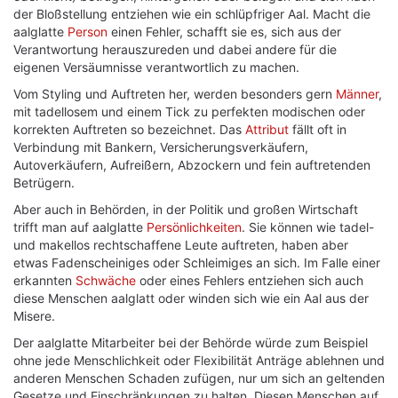
der Bloßstellung entziehen wie ein schlüpfriger Aal. Macht die
aalglatte
Person
einen Fehler, schafft sie es, sich aus der
Verantwortung herauszureden und dabei andere für die
eigenen Versäumnisse verantwortlich zu machen.
Vom Styling und Auftreten her, werden besonders gern
Männer
,
mit tadellosem und einem Tick zu perfekten modischen oder
korrekten Auftreten so bezeichnet. Das
Attribut
fällt oft in
Verbindung mit Bankern, Versicherungsverkäufern,
Autoverkäufern, Aufreißern, Abzockern und fein auftretenden
Betrügern.
Aber auch in Behörden, in der Politik und großen Wirtschaft
trifft man auf aalglatte
Persönlichkeiten
. Sie können wie tadel-
und makellos rechtschaffene Leute auftreten, haben aber
etwas Fadenscheiniges oder Schleimiges an sich. Im Falle einer
erkannten
Schwäche
oder eines Fehlers entziehen sich auch
diese Menschen aalglatt oder winden sich wie ein Aal aus der
Misere.
Der aalglatte Mitarbeiter bei der Behörde würde zum Beispiel
ohne jede Menschlichkeit oder Flexibilität Anträge ablehnen und
anderen Menschen Schaden zufügen, nur um sich an geltenden
Gesetze und Einschränkungen zu halten. Diesen Menschen auf