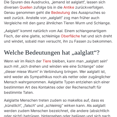
Die Spuren des Ausdrucks, „jemand ist aalglatt“, lassen sich
diversen
Quellen
zufolge bis in die
Antike
zurückverfolgen.
Genau genommen geht die
Bedeutung
des Ausspruches so
weit zurück. Anstelle von „aalglatt“ zog man früher auch
Vergleiche mit den ganz ähnlichen Tieren Wurm und Schlange.
„Aalglatt“ kommt natürlich vom Aal. Einem schlangenartigem
Fisch, der eine glatte, schleimige
Oberfläche
hat und sich dreht
und windet, sobald man versucht, ihn zu Fassen zu bekommen.
Welche Bedeutungen hat „aalglatt“?
Wenn wir im Reich der
Tiere
bleiben, kann man „aalglatt sein“
auch mit „sich drehen und winden wie eine Schlange“ oder
„dieser miese Wurm“ in Verbindung bringen. Wer aalglatt ist,
wird weder als Sympathikus noch als netter oder zugänglicher
Mensch wahrgenommen. Aalglatte Typen entziehen sich einer
bestimmten Art des Kontaktes oder der Rechenschaft für
bestimmte Taten.
Aalglatte Menschen treten zudem so makellos auf, dass es
„künstlich“, „falsch“ und „schleimig“ wirken kann. Als aalglatt
werden zudem Menschen bezeichnet, die andere (absichtlich
oder nicht) betrügen, hintergehen oder belügen und sich nach