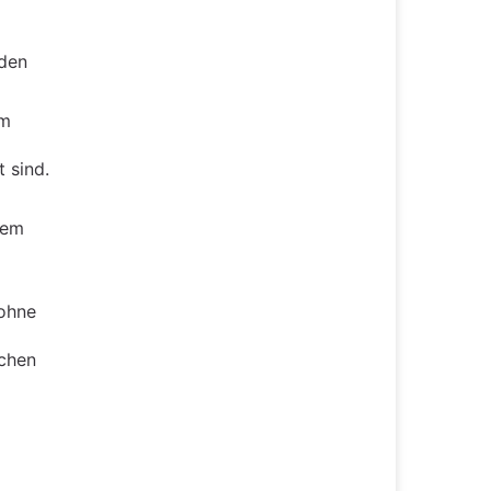
nden
im
 sind.
nem
 ohne
ichen