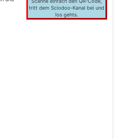
Scanne einfach den QR-Code,
tritt dem Sciodoo-Kanal bei und
los gehts.