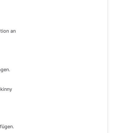
tion an
agen.
Skinny
rfügen.