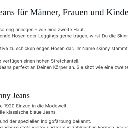
eans für Männer, Frauen und Kinde
so eng anliegen – wie eine zweite Haut.
gende Hosen oder Leggings gerne tragen, wirst Du die Skin
rnative zu schicken engen Hosen dar. Ihr Name skinny stammt
 verfügen einen hohen Stretchanteil.
eans perfekt an Deinen Körper an. Sie sitzt wie eine zweit
nny Jeans
re 1920 Einzug in die Modewelt.
ie klassische blaue Jeans.
nd der speziellen Indigofärbung bekannt.
eanshose stets weiter und kam in zahlreichen Formen, Farb