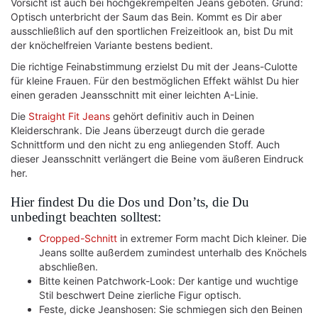
Vorsicht ist auch bei hochgekrempelten Jeans geboten. Grund:
Optisch unterbricht der Saum das Bein. Kommt es Dir aber
ausschließlich auf den sportlichen Freizeitlook an, bist Du mit
der knöchelfreien Variante bestens bedient.
Die richtige Feinabstimmung erzielst Du mit der Jeans-Culotte
für kleine Frauen. Für den bestmöglichen Effekt wählst Du hier
einen geraden Jeansschnitt mit einer leichten A-Linie.
Die
Straight Fit Jeans
gehört definitiv auch in Deinen
Kleiderschrank. Die Jeans überzeugt durch die gerade
Schnittform und den nicht zu eng anliegenden Stoff. Auch
dieser Jeansschnitt verlängert die Beine vom äußeren Eindruck
her.
Hier findest Du die Dos und Don’ts, die Du
unbedingt beachten solltest:
Cropped-Schnitt
in extremer Form macht Dich kleiner. Die
Jeans sollte außerdem zumindest unterhalb des Knöchels
abschließen.
Bitte keinen Patchwork-Look: Der kantige und wuchtige
Stil beschwert Deine zierliche Figur optisch.
Feste, dicke Jeanshosen: Sie schmiegen sich den Beinen