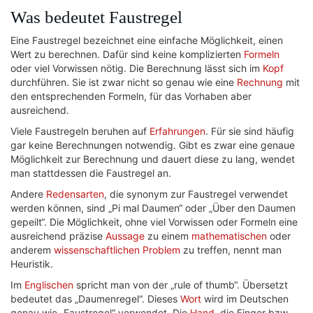
Was bedeutet Faustregel
Eine Faustregel bezeichnet eine einfache Möglichkeit, einen
Wert zu berechnen. Dafür sind keine komplizierten
Formeln
oder viel Vorwissen nötig. Die Berechnung lässt sich im
Kopf
durchführen. Sie ist zwar nicht so genau wie eine
Rechnung
mit
den entsprechenden Formeln, für das Vorhaben aber
ausreichend.
Viele Faustregeln beruhen auf
Erfahrungen
. Für sie sind häufig
gar keine Berechnungen notwendig. Gibt es zwar eine genaue
Möglichkeit zur Berechnung und dauert diese zu lang, wendet
man stattdessen die Faustregel an.
Andere
Redensarten
, die synonym zur Faustregel verwendet
werden können, sind „Pi mal Daumen“ oder „Über den Daumen
gepeilt“. Die Möglichkeit, ohne viel Vorwissen oder Formeln eine
ausreichend präzise
Aussage
zu einem
mathematischen
oder
anderem
wissenschaftlichen
Problem
zu treffen, nennt man
Heuristik.
Im
Englischen
spricht man von der „rule of thumb“. Übersetzt
bedeutet das „Daumenregel“. Dieses
Wort
wird im Deutschen
genau wie „Faustregel“ verwendet. Die
Hand
, die Finger bzw.