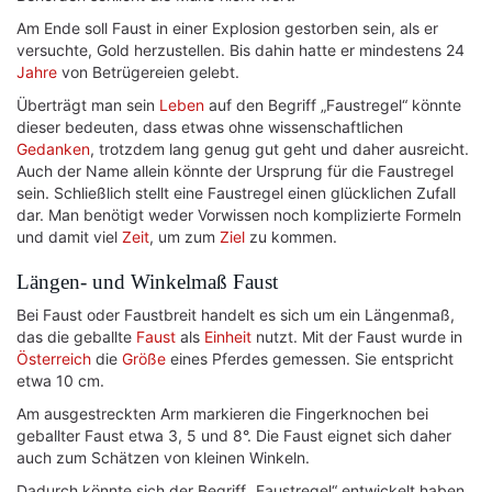
Am Ende soll Faust in einer Explosion gestorben sein, als er
versuchte, Gold herzustellen. Bis dahin hatte er mindestens 24
Jahre
von Betrügereien gelebt.
Überträgt man sein
Leben
auf den Begriff „Faustregel“ könnte
dieser bedeuten, dass etwas ohne wissenschaftlichen
Gedanken
, trotzdem lang genug gut geht und daher ausreicht.
Auch der Name allein könnte der Ursprung für die Faustregel
sein. Schließlich stellt eine Faustregel einen glücklichen Zufall
dar. Man benötigt weder Vorwissen noch komplizierte Formeln
und damit viel
Zeit
, um zum
Ziel
zu kommen.
Längen- und Winkelmaß Faust
Bei Faust oder Faustbreit handelt es sich um ein Längenmaß,
das die geballte
Faust
als
Einheit
nutzt. Mit der Faust wurde in
Österreich
die
Größe
eines Pferdes gemessen. Sie entspricht
etwa 10 cm.
Am ausgestreckten Arm markieren die Fingerknochen bei
geballter Faust etwa 3, 5 und 8°. Die Faust eignet sich daher
auch zum Schätzen von kleinen Winkeln.
Dadurch könnte sich der Begriff „Faustregel“ entwickelt haben.