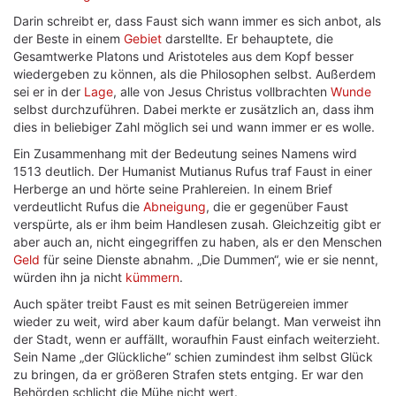
Darin schreibt er, dass Faust sich wann immer es sich anbot, als
der Beste in einem
Gebiet
darstellte. Er behauptete, die
Gesamtwerke Platons und Aristoteles aus dem Kopf besser
wiedergeben zu können, als die Philosophen selbst. Außerdem
sei er in der
Lage
, alle von Jesus Christus vollbrachten
Wunde
selbst durchzuführen. Dabei merkte er zusätzlich an, dass ihm
dies in beliebiger Zahl möglich sei und wann immer er es wolle.
Ein Zusammenhang mit der Bedeutung seines Namens wird
1513 deutlich. Der Humanist Mutianus Rufus traf Faust in einer
Herberge an und hörte seine Prahlereien. In einem Brief
verdeutlicht Rufus die
Abneigung
, die er gegenüber Faust
verspürte, als er ihm beim Handlesen zusah. Gleichzeitig gibt er
aber auch an, nicht eingegriffen zu haben, als er den Menschen
Geld
für seine Dienste abnahm. „Die Dummen“, wie er sie nennt,
würden ihn ja nicht
kümmern
.
Auch später treibt Faust es mit seinen Betrügereien immer
wieder zu weit, wird aber kaum dafür belangt. Man verweist ihn
der Stadt, wenn er auffällt, woraufhin Faust einfach weiterzieht.
Sein Name „der Glückliche“ schien zumindest ihm selbst Glück
zu bringen, da er größeren Strafen stets entging. Er war den
Behörden schlicht die Mühe nicht wert.