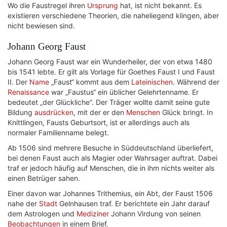
Wo die Faustregel ihren
Ursprung
hat, ist nicht bekannt. Es
existieren verschiedene Theorien, die naheliegend klingen, aber
nicht bewiesen sind.
Johann Georg Faust
Johann Georg Faust war ein Wunderheiler, der von etwa 1480
bis 1541 lebte. Er gilt als Vorlage für Goethes Faust I und Faust
II. Der
Name
„Faust“ kommt aus dem
Lateinischen
. Während der
Renaissance
war „Faustus“ ein üblicher Gelehrtenname. Er
bedeutet „der Glückliche“. Der Träger wollte damit seine gute
Bildung
ausdrücken
, mit der er den
Menschen
Glück bringt. In
Knittlingen, Fausts Geburtsort, ist er allerdings auch als
normaler Familienname belegt.
Ab 1506 sind mehrere Besuche in Süddeutschland überliefert,
bei denen Faust auch als Magier oder Wahrsager auftrat. Dabei
traf er jedoch häufig auf Menschen, die in ihm nichts weiter als
einen Betrüger sahen.
Einer davon war Johannes Trithemius, ein Abt, der Faust 1506
nahe der
Stadt
Gelnhausen traf. Er berichtete ein Jahr darauf
dem Astrologen und
Mediziner
Johann Virdung von seinen
Beobachtungen
in einem Brief.