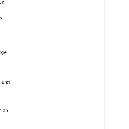
un
s
nge
e und
n an