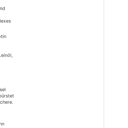
und
lexes
tin
einöl,
sel
bürstet
chere.
nn