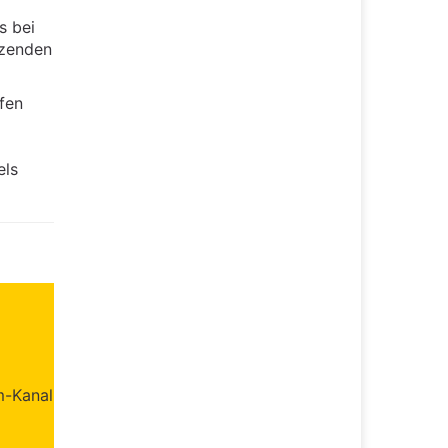
s bei
tzenden
fen
els
m-Kanal