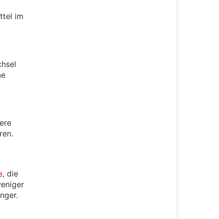
ttel im
chsel
ne
ere
ren.
e
, die
weniger
nger.