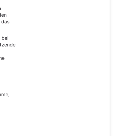
n
den
 das
 bei
ützende
ne
mme,
g