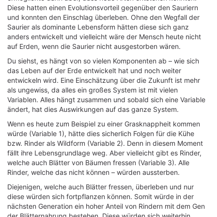
Diese hatten einen Evolutionsvorteil gegenüber den Sauriern
und konnten den Einschlag überleben. Ohne den Wegfall der
Saurier als dominante Lebensform hätten diese sich ganz
anders entwickelt und vielleicht wäre der Mensch heute nicht
auf Erden, wenn die Saurier nicht ausgestorben wären.
Du siehst, es hängt von so vielen Komponenten ab – wie sich
das Leben auf der Erde entwickelt hat und noch weiter
entwickeln wird. Eine Einschätzung über die Zukunft ist mehr
als ungewiss, da alles ein großes System ist mit vielen
Variablen. Alles hängt zusammen und sobald sich eine Variable
ändert, hat dies Auswirkungen auf das ganze System.
Wenn es heute zum Beispiel zu einer Grasknappheit kommen
würde (Variable 1), hätte dies sicherlich Folgen für die Kühe
bzw. Rinder als Wildform (Variable 2). Denn in diesem Moment
fällt ihre Lebensgrundlage weg. Aber vielleicht gibt es Rinder,
welche auch Blätter von Bäumen fressen (Variable 3). Alle
Rinder, welche das nicht können – würden aussterben.
Diejenigen, welche auch Blätter fressen, überleben und nur
diese würden sich fortpflanzen können. Somit würde in der
nächsten Generation ein hoher Anteil von Rindern mit dem Gen
der Blätternahrung bestehen. Diese würden sich weiterhin