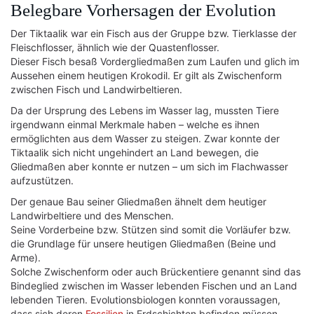
Belegbare Vorhersagen der Evolution
Der Tiktaalik war ein Fisch aus der Gruppe bzw. Tierklasse der
Fleischflosser, ähnlich wie der Quastenflosser.
Dieser Fisch besaß Vordergliedmaßen zum Laufen und glich im
Aussehen einem heutigen Krokodil. Er gilt als Zwischenform
zwischen Fisch und Landwirbeltieren.
Da der Ursprung des Lebens im Wasser lag, mussten Tiere
irgendwann einmal Merkmale haben – welche es ihnen
ermöglichten aus dem Wasser zu steigen. Zwar konnte der
Tiktaalik sich nicht ungehindert an Land bewegen, die
Gliedmaßen aber konnte er nutzen – um sich im Flachwasser
aufzustützen.
Der genaue Bau seiner Gliedmaßen ähnelt dem heutiger
Landwirbeltiere und des Menschen.
Seine Vorderbeine bzw. Stützen sind somit die Vorläufer bzw.
die Grundlage für unsere heutigen Gliedmaßen (Beine und
Arme).
Solche Zwischenform oder auch Brückentiere genannt sind das
Bindeglied zwischen im Wasser lebenden Fischen und an Land
lebenden Tieren. Evolutionsbiologen konnten voraussagen,
dass sich deren
Fossilien
in Erdschichten befinden müssen,