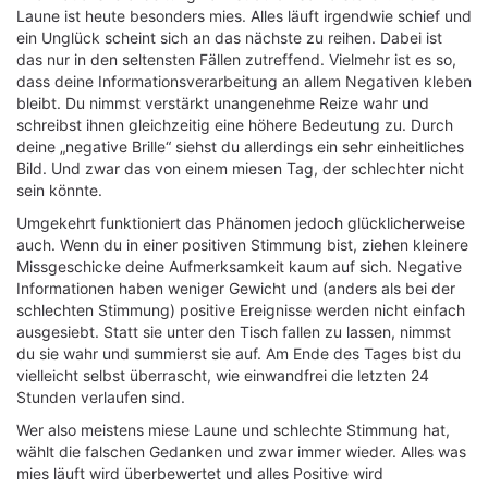
Laune ist heute besonders mies. Alles läuft irgendwie schief und
ein Unglück scheint sich an das nächste zu reihen. Dabei ist
das nur in den seltensten Fällen zutreffend. Vielmehr ist es so,
dass deine Informationsverarbeitung an allem Negativen kleben
bleibt. Du nimmst verstärkt unangenehme Reize wahr und
schreibst ihnen gleichzeitig eine höhere Bedeutung zu. Durch
deine „negative Brille“ siehst du allerdings ein sehr einheitliches
Bild. Und zwar das von einem miesen Tag, der schlechter nicht
sein könnte.
Umgekehrt funktioniert das Phänomen jedoch glücklicherweise
auch. Wenn du in einer positiven Stimmung bist, ziehen kleinere
Missgeschicke deine Aufmerksamkeit kaum auf sich. Negative
Informationen haben weniger Gewicht und (anders als bei der
schlechten Stimmung) positive Ereignisse werden nicht einfach
ausgesiebt. Statt sie unter den Tisch fallen zu lassen, nimmst
du sie wahr und summierst sie auf. Am Ende des Tages bist du
vielleicht selbst überrascht, wie einwandfrei die letzten 24
Stunden verlaufen sind.
Wer also meistens miese Laune und schlechte Stimmung hat,
wählt die falschen Gedanken und zwar immer wieder. Alles was
mies läuft wird überbewertet und alles Positive wird