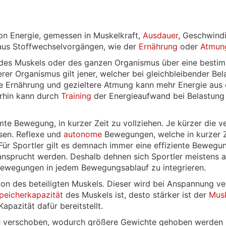
von Energie, gemessen in Muskelkraft,
Ausdauer
, Geschwindi
us Stoffwechselvorgängen, wie der
Ernährung
oder
Atmun
) des Muskels oder des ganzen Organismus über eine bestim
er Organismus gilt jener, welcher bei gleichbleibender Bela
re Ernährung und gezieltere Atmung kann mehr Energie au
erhin kann durch
Training
der Energieaufwand bei Belastung 
te Bewegung, in kurzer Zeit zu vollziehen. Je kürzer die 
esen. Reflexe und
autonome
Bewegungen, welche in kurzer Ze
Für Sportler gilt es demnach immer eine effiziente Bewegu
ansprucht werden. Deshalb dehnen sich Sportler meistens a
ewegungen in jedem Bewegungsablauf zu integrieren.
ion des beteiligten Muskels. Dieser wird bei Anspannung ver
peicherkapazität
des Muskels ist, desto stärker ist der
Mus
apazität dafür bereitstellt.
nze verschoben, wodurch größere Gewichte gehoben werden