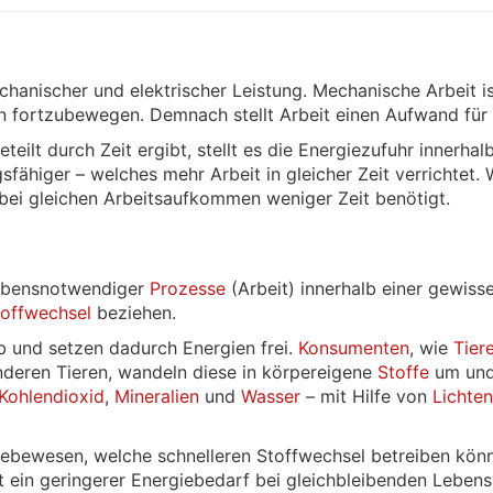
chanischer und elektrischer Leistung. Mechanische Arbeit 
 fortzubewegen. Demnach stellt Arbeit einen Aufwand für
teilt durch Zeit ergibt, stellt es die Energiezufuhr innerhalb
gsfähiger – welches mehr Arbeit in gleicher Zeit verrichtet. 
e bei gleichen Arbeitsaufkommen weniger Zeit benötigt.
lebensnotwendiger
Prozesse
(Arbeit) innerhalb einer gewiss
toffwechsel
beziehen.
 und setzen dadurch Energien frei.
Konsumenten
, wie
Tier
deren Tieren, wandeln diese in körpereigene
Stoffe
um und
Kohlendioxid
,
Mineralien
und
Wasser
– mit Hilfe von
Lichten
 Lebewesen, welche schnelleren Stoffwechsel betreiben kön
t ein geringerer Energiebedarf bei gleichbleibenden Lebens