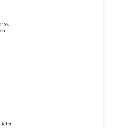
rte.
ich
kiefer