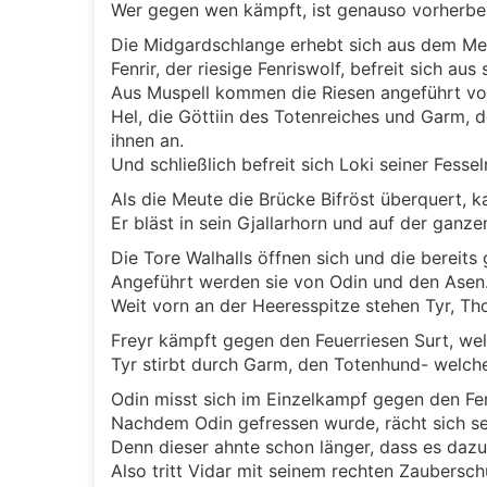
Wer gegen wen kämpft, ist genauso vorherbes
Die Midgardschlange erhebt sich aus dem Me
Fenrir, der riesige Fenriswolf, befreit sich au
Aus Muspell kommen die Riesen angeführt vom 
Hel, die Göttiin des Totenreiches und Garm, 
ihnen an.
Und schließlich befreit sich Loki seiner Fesse
Als die Meute die Brücke Bifröst überquert, k
Er bläst in sein Gjallarhorn und auf der ganze
Die Tore Walhalls öffnen sich und die bereits 
Angeführt werden sie von Odin und den Asen
Weit vorn an der Heeresspitze stehen Tyr, Tho
Freyr kämpft gegen den Feuerriesen Surt, welc
Tyr stirbt durch Garm, den Totenhund- welche
Odin misst sich im Einzelkampf gegen den Fenr
Nachdem Odin gefressen wurde, rächt sich se
Denn dieser ahnte schon länger, dass es da
Also tritt Vidar mit seinem rechten Zaubersc