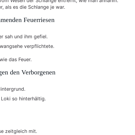
 – vom Wesen der Schlange entfernt, wie man annahm.
r, als es die Schlange je war.
ehmenden Feuerriesen
er sah und ihm gefiel.
Zwangsehe verpflichtete.
wie das Feuer.
egen den Verborgenen
Hintergrund.
 Loki so hinterhältig.
 zeitgleich mit.