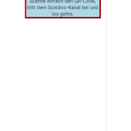
Scanne einfach den QR-Code,
tritt dem Sciodoo-Kanal bei und
los gehts.
.