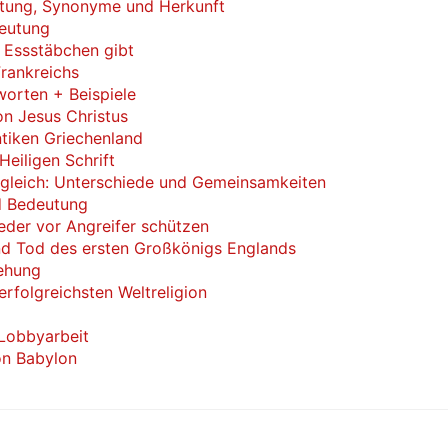
utung, Synonyme und Herkunft
deutung
 Essstäbchen gibt
Frankreichs
worten + Beispiele
n Jesus Christus
ntiken Griechenland
Heiligen Schrift
gleich: Unterschiede und Gemeinsamkeiten
nd Bedeutung
eder vor Angreifer schützen
nd Tod des ersten Großkönigs Englands
tehung
rfolgreichsten Weltreligion
 Lobbyarbeit
on Babylon