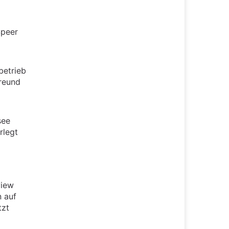
Speer
betrieb
Freund
see
rlegt
view
n auf
tzt