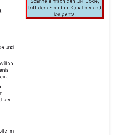
Scanne einfach den QR-Code,
tritt dem Sciodoo-Kanal bei und
t
los gehts.
te und
villon
ania“
ein.
n
en
d bei
olle im