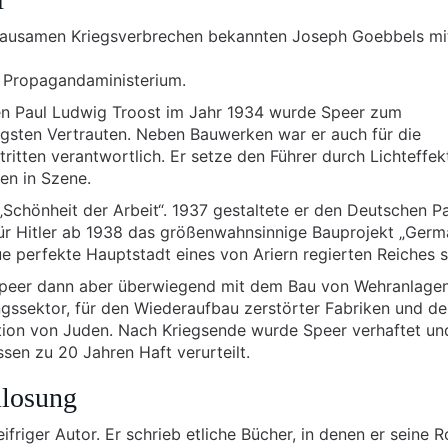
rausamen Kriegsverbrechen bekannten Joseph Goebbels mi
s Propagandaministerium.
en Paul Ludwig Troost im Jahr 1934 wurde Speer zum
gsten Vertrauten. Neben Bauwerken war er auch für die
ritten verantwortlich. Er setze den Führer durch Lichteffek
en in Szene.
„Schönheit der Arbeit“. 1937 gestaltete er den Deutschen Pa
e für Hitler ab 1938 das größenwahnsinnige Bauprojekt „Germ
e perfekte Hauptstadt eines von Ariern regierten Reiches s
Speer dann aber überwiegend mit dem Bau von Wehranlage
gssektor, für den Wiederaufbau zerstörter Fabriken und d
ion von Juden. Nach Kriegsende wurde Speer verhaftet un
en zu 20 Jahren Haft verurteilt.
mlosung
friger Autor. Er schrieb etliche Bücher, in denen er seine R