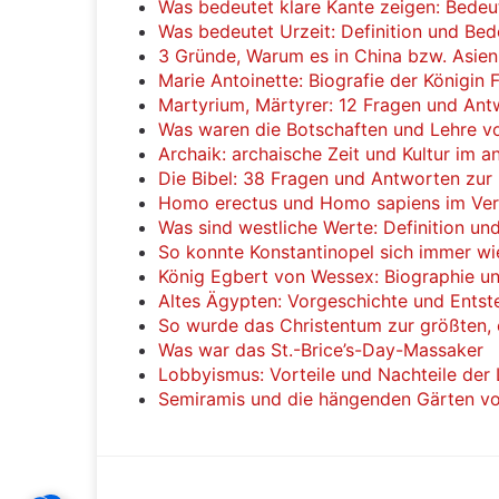
Was bedeutet klare Kante zeigen: Bede
Was bedeutet Urzeit: Definition und Be
3 Gründe, Warum es in China bzw. Asien
Marie Antoinette: Biografie der Königin 
Martyrium, Märtyrer: 12 Fragen und Ant
Was waren die Botschaften und Lehre vo
Archaik: archaische Zeit und Kultur im a
Die Bibel: 38 Fragen und Antworten zur 
Homo erectus und Homo sapiens im Ver
Was sind westliche Werte: Definition u
So konnte Konstantinopel sich immer wi
König Egbert von Wessex: Biographie u
Altes Ägypten: Vorgeschichte und Ents
So wurde das Christentum zur größten, e
Was war das St.-Brice’s-Day-Massaker
Lobbyismus: Vorteile und Nachteile der
Semiramis und die hängenden Gärten v