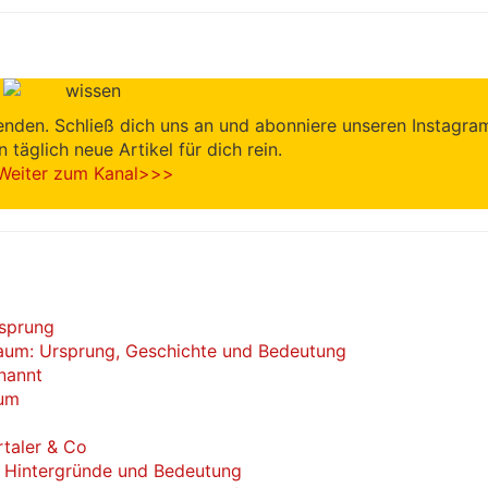
enden. Schließ dich uns an und abonniere unseren Instagra
en täglich neue Artikel für dich rein.
Weiter zum Kanal>>>
rsprung
um: Ursprung, Geschichte und Bedeutung
nannt
aum
taler & Co
n, Hintergründe und Bedeutung