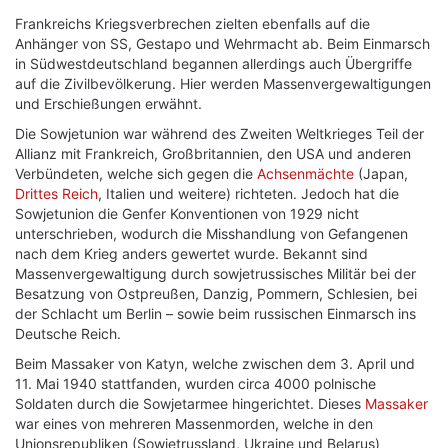
Frankreichs Kriegsverbrechen zielten ebenfalls auf die
Anhänger von SS, Gestapo und Wehrmacht ab. Beim Einmarsch
in Südwestdeutschland begannen allerdings auch Übergriffe
auf die Zivilbevölkerung. Hier werden Massenvergewaltigungen
und Erschießungen erwähnt.
Die Sowjetunion war während des Zweiten Weltkrieges Teil der
Allianz mit Frankreich, Großbritannien, den USA und anderen
Verbündeten, welche sich gegen die
Achsenmächte
(Japan,
Drittes Reich
, Italien und weitere) richteten. Jedoch hat die
Sowjetunion die Genfer Konventionen von 1929 nicht
unterschrieben, wodurch die Misshandlung von Gefangenen
nach dem Krieg anders gewertet wurde. Bekannt sind
Massenvergewaltigung durch sowjetrussisches Militär bei der
Besatzung von Ostpreußen, Danzig, Pommern, Schlesien, bei
der Schlacht um Berlin – sowie beim russischen Einmarsch ins
Deutsche Reich.
Beim Massaker von Katyn, welche zwischen dem 3. April und
11. Mai 1940 stattfanden, wurden circa 4000 polnische
Soldaten durch die Sowjetarmee hingerichtet. Dieses
Massaker
war eines von mehreren Massenmorden, welche in den
Unionsrepubliken (Sowjetrussland, Ukraine und Belarus)