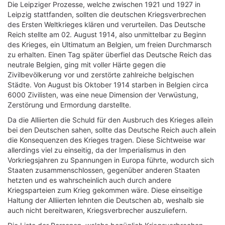
Die Leipziger Prozesse, welche zwischen 1921 und 1927 in
Leipzig stattfanden, sollten die deutschen Kriegsverbrechen
des Ersten Weltkrieges klären und verurteilen. Das Deutsche
Reich stellte am 02. August 1914, also unmittelbar zu Beginn
des Krieges, ein Ultimatum an Belgien, um freien Durchmarsch
zu erhalten. Einen Tag später überfiel das Deutsche Reich das
neutrale Belgien, ging mit voller Härte gegen die
Zivilbevölkerung vor und zerstörte zahlreiche belgischen
Städte. Von August bis Oktober 1914 starben in Belgien circa
6000 Zivilisten, was eine neue Dimension der Verwüstung,
Zerstörung und Ermordung darstellte.
Da die Alliierten die Schuld für den Ausbruch des Krieges allein
bei den Deutschen sahen, sollte das Deutsche Reich auch allein
die Konsequenzen des Krieges tragen. Diese Sichtweise war
allerdings viel zu einseitig, da der Imperialismus in den
Vorkriegsjahren zu Spannungen in Europa führte, wodurch sich
Staaten zusammenschlossen, gegenüber anderen Staaten
hetzten und es wahrscheinlich auch durch andere
Kriegsparteien zum Krieg gekommen wäre. Diese einseitige
Haltung der Alliierten lehnten die Deutschen ab, weshalb sie
auch nicht bereitwaren, Kriegsverbrecher auszuliefern.