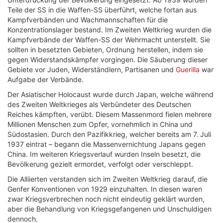
Teile der SS in die Waffen-SS überführt, welche fortan aus
Kampfverbänden und Wachmannschaften für die
Konzentrationslager bestand. Im Zweiten Weltkrieg wurden die
Kampfverbände der Waffen-SS der Wehrmacht unterstellt. Sie
sollten in besetzten Gebieten, Ordnung herstellen, indem sie
gegen Widerstandskämpfer vorgingen. Die Säuberung dieser
Gebiete vor Juden, Widerständlern, Partisanen und
Guerilla
war
Aufgabe der Verbände.
Der Asiatischer Holocaust wurde durch Japan, welche während
des Zweiten Weltkrieges als Verbündeter des Deutschen
Reiches kämpften, verübt. Diesem Massenmord fielen mehrere
Millionen Menschen zum Opfer, vornehmlich in China und
Südostasien. Durch den Pazifikkrieg, welcher bereits am 7. Juli
1937 eintrat – begann die Massenvernichtung Japans gegen
China. Im weiteren Kriegsverlauf wurden Inseln besetzt, die
Bevölkerung gezielt ermordet, verfolgt oder verschleppt.
Die Alliierten verstanden sich im Zweiten Weltkrieg darauf, die
Genfer Konventionen von 1929 einzuhalten. In diesen waren
zwar Kriegsverbrechen noch nicht eindeutig geklärt wurden,
aber die Behandlung von Kriegsgefangenen und Unschuldigen
dennoch.