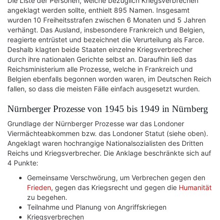
Die Liste der Personen, welche bezüglich Kriegsverbrechen
angeklagt werden sollte, enthielt 895 Namen. Insgesamt
wurden 10 Freiheitsstrafen zwischen 6 Monaten und 5 Jahren
verhängt. Das Ausland, insbesondere Frankreich und Belgien,
reagierte entrüstet und bezeichnet die Verurteilung als Farce.
Deshalb klagten beide Staaten einzelne Kriegsverbrecher
durch ihre nationalen Gerichte selbst an. Daraufhin ließ das
Reichsministerium alle Prozesse, welche in Frankreich und
Belgien ebenfalls begonnen worden waren, im Deutschen Reich
fallen, so dass die meisten Fälle einfach ausgesetzt wurden.
Nürnberger Prozesse von 1945 bis 1949 in Nürnberg
Grundlage der Nürnberger Prozesse war das Londoner
Viermächteabkommen bzw. das Londoner Statut (siehe oben).
Angeklagt waren hochrangige Nationalsozialisten des Dritten
Reichs und Kriegsverbrecher. Die Anklage beschränkte sich auf
4 Punkte:
Gemeinsame Verschwörung, um Verbrechen gegen den
Frieden
, gegen das Kriegsrecht und gegen die
Humanität
zu begehen.
Teilnahme und Planung von Angriffskriegen
Kriegsverbrechen