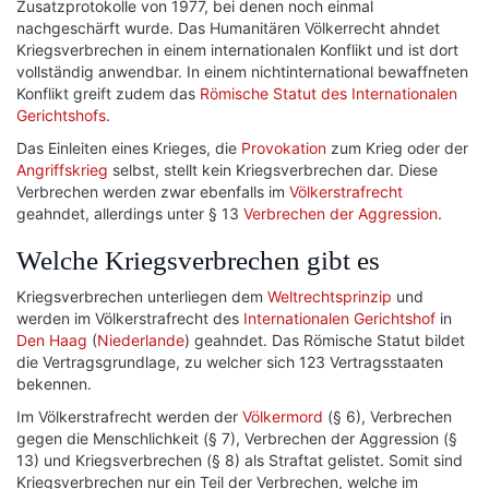
Zusatzprotokolle von 1977, bei denen noch einmal
nachgeschärft wurde. Das Humanitären Völkerrecht ahndet
Kriegsverbrechen in einem internationalen Konflikt und ist dort
vollständig anwendbar. In einem nichtinternational bewaffneten
Konflikt greift zudem das
Römische Statut des Internationalen
Gerichtshofs
.
Das Einleiten eines Krieges, die
Provokation
zum Krieg oder der
Angriffskrieg
selbst, stellt kein Kriegsverbrechen dar. Diese
Verbrechen werden zwar ebenfalls im
Völkerstrafrecht
geahndet, allerdings unter § 13
Verbrechen der Aggression
.
Welche Kriegsverbrechen gibt es
Kriegsverbrechen unterliegen dem
Weltrechtsprinzip
und
werden im Völkerstrafrecht des
Internationalen Gerichtshof
in
Den Haag
(
Niederlande
) geahndet. Das Römische Statut bildet
die Vertragsgrundlage, zu welcher sich 123 Vertragsstaaten
bekennen.
Im Völkerstrafrecht werden der
Völkermord
(§ 6), Verbrechen
gegen die Menschlichkeit (§ 7), Verbrechen der Aggression (§
13) und Kriegsverbrechen (§ 8) als Straftat gelistet. Somit sind
Kriegsverbrechen nur ein Teil der Verbrechen, welche im