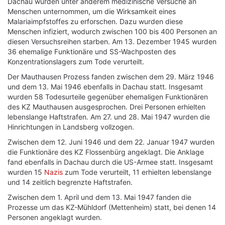
Dachau wurden unter anderem medizinische Versuche an
Menschen unternommen, um die Wirksamkeit eines
Malariaimpfstoffes zu erforschen. Dazu wurden diese
Menschen infiziert, wodurch zwischen 100 bis 400 Personen an
diesen Versuchsreihen starben. Am 13. Dezember 1945 wurden
36 ehemalige Funktionäre und SS-Wachposten des
Konzentrationslagers zum Tode verurteilt.
Der Mauthausen Prozess fanden zwischen dem 29. März 1946
und dem 13. Mai 1946 ebenfalls in Dachau statt. Insgesamt
wurden 58 Todesurteile gegenüber ehemaligen Funktionären
des KZ Mauthausen ausgesprochen. Drei Personen erhielten
lebenslange Haftstrafen. Am 27. und 28. Mai 1947 wurden die
Hinrichtungen in Landsberg vollzogen.
Zwischen dem 12. Juni 1946 und dem 22. Januar 1947 wurden
die Funktionäre des KZ Flossenbürg angeklagt. Die Anklage
fand ebenfalls in Dachau durch die US-Armee statt. Insgesamt
wurden 15
Nazis
zum Tode verurteilt, 11 erhielten lebenslange
und 14 zeitlich begrenzte Haftstrafen.
Zwischen dem 1. April und dem 13. Mai 1947 fanden die
Prozesse um das KZ-Mühldorf (Mettenheim) statt, bei denen 14
Personen angeklagt wurden.