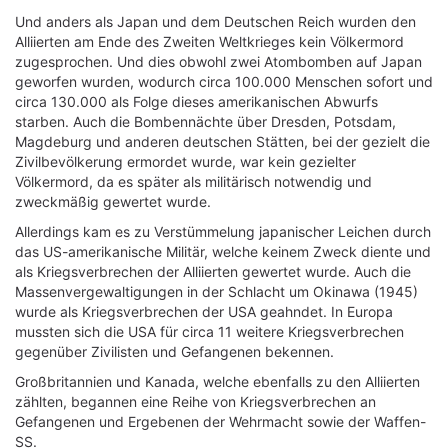
Und anders als Japan und dem Deutschen Reich wurden den
Alliierten am Ende des Zweiten Weltkrieges kein Völkermord
zugesprochen. Und dies obwohl zwei Atombomben auf Japan
geworfen wurden, wodurch circa 100.000 Menschen sofort und
circa 130.000 als Folge dieses amerikanischen Abwurfs
starben. Auch die Bombennächte über Dresden, Potsdam,
Magdeburg und anderen deutschen Stätten, bei der gezielt die
Zivilbevölkerung ermordet wurde, war kein gezielter
Völkermord, da es später als militärisch notwendig und
zweckmäßig gewertet wurde.
Allerdings kam es zu Verstümmelung japanischer Leichen durch
das US-amerikanische Militär, welche keinem Zweck diente und
als Kriegsverbrechen der Alliierten gewertet wurde. Auch die
Massenvergewaltigungen in der Schlacht um Okinawa (1945)
wurde als Kriegsverbrechen der USA geahndet. In Europa
mussten sich die USA für circa 11 weitere Kriegsverbrechen
gegenüber Zivilisten und Gefangenen bekennen.
Großbritannien und Kanada, welche ebenfalls zu den Alliierten
zählten, begannen eine Reihe von Kriegsverbrechen an
Gefangenen und Ergebenen der Wehrmacht sowie der Waffen-
SS.