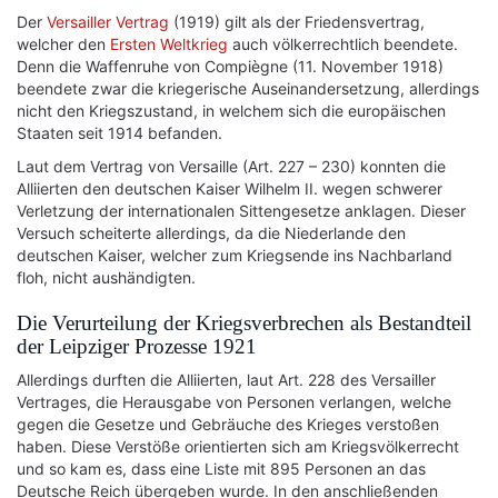
Der
Versailler Vertrag
(1919) gilt als der Friedensvertrag,
welcher den
Ersten Weltkrieg
auch völkerrechtlich beendete.
Denn die Waffenruhe von Compiègne (11. November 1918)
beendete zwar die kriegerische Auseinandersetzung, allerdings
nicht den Kriegszustand, in welchem sich die europäischen
Staaten seit 1914 befanden.
Laut dem Vertrag von Versaille (Art. 227 – 230) konnten die
Alliierten den deutschen Kaiser Wilhelm II. wegen schwerer
Verletzung der internationalen Sittengesetze anklagen. Dieser
Versuch scheiterte allerdings, da die Niederlande den
deutschen Kaiser, welcher zum Kriegsende ins Nachbarland
floh, nicht aushändigten.
Die Verurteilung der Kriegsverbrechen als Bestandteil
der Leipziger Prozesse 1921
Allerdings durften die Alliierten, laut Art. 228 des Versailler
Vertrages, die Herausgabe von Personen verlangen, welche
gegen die Gesetze und Gebräuche des Krieges verstoßen
haben. Diese Verstöße orientierten sich am Kriegsvölkerrecht
und so kam es, dass eine Liste mit 895 Personen an das
Deutsche Reich übergeben wurde. In den anschließenden