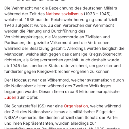
Die Wehrmacht war die Bezeichnung des deutschen Militärs
während der Zeit des
Nationalsozialismus
(1933 – 1945),
welche ab 1935 aus der Reichswehr hervorging und offiziell
1946 aufgelöst wurde. Zu den Verbrechen der Wehrmacht
werden die Planung und Durchführung des
Vernichtungskrieges, die Massenmorde an Zivilisten und
Partisanen, der gezielte Völkermord und die Verbrechen
während der Besatzung gezählt. Allerdings werden lediglich die
Methoden, welche sich gegen das damalige Kriegsvölkerrecht
richteten, als Kriegsverbrechen gezählt. Auch deshalb wurde
ab 1945 das Londoner Statut unterzeichnet, um gezielter und
fundierter gegen Kriegsverbrecher vorgehen zu können.
Der Holocaust war der Völkermord, welcher systematisch durch
die Nationalsozialisten während des Zweiten Weltkrieges
begangen wurde. Diesem fielen circa 6 Millionen europäische
Juden
zum Opfer.
Die Schutzstaffel (SS) war eine
Organisation
, welche während
der Zeit des Nationalsozialismus als militärischer Flügel der
NSDAP operierte. Sie dienten offiziell dem Schutz der Partei
und ihren Repräsentanten, wurden allerdings zur
Unterdrückung der Bevölkerung eingesetzt. Ab 1939 wurden