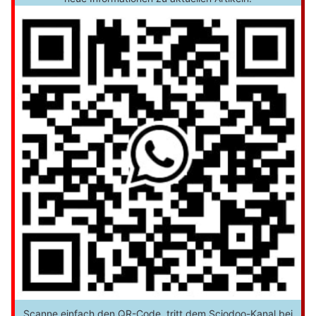
Scanne einfach den QR-Code, tritt dem Sciodoo-Kanal bei