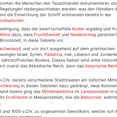
konnten die Menschen den Tauschhandel dokumentieren un
d Regelungen niedergeschrieben werden, was den Händlern i
und die Entwicklung der Schrift entstanden bereits in der
ivilisationen
.
 Bedingung, dass der bewirtschaftete
Boden
ergiebig und fr
Klima
dazu, dass
Fruchtbarkeit
und
Niederschlag
garantiert
ronzezeit, in diese Gebiete vor.
iechenland
) und von dort ausgehend auf dem griechischen
eutigen Israel, Syrien,
Palästina
, Irak, Libanon und Jordani
 nährstoffreichen Bodens. Dieses Gebiet wird unter Historik
ich zuerst das Akkadische Reich, dann das
Assyrische Reic
v.Chr. bereits verschiedene Stadtstaaten am östlichen Mitt
völkerung
in diesen Gebieten dazu gedrängt, neue Kolonie
tland Asiens ging das
Mittelmeerklima
im
Landesinneren
in e
its
Großreiche
in Mesopotamien, wie die
Babylonier
, welche
.
 und 1000 v.Chr. zu sogenannten Seevölkern, welche von i