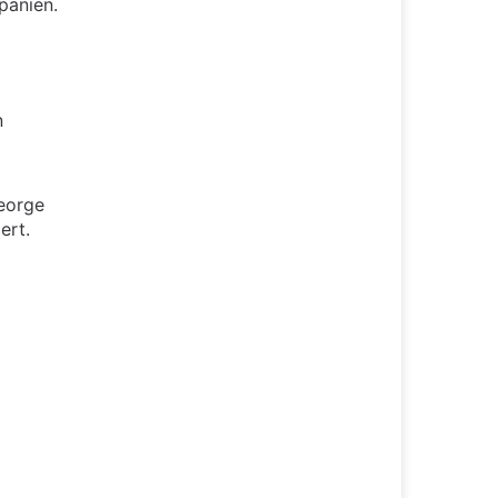
panien.
n
eorge
ert.