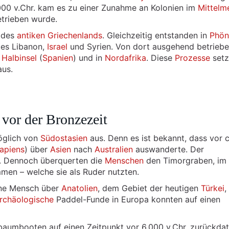
00 v.Chr. kam es zu einer Zunahme an Kolonien im
Mittelm
trieben wurde.
r des
antiken Griechenlands
. Gleichzeitig entstanden in
Phön
es Libanon,
Israel
und Syrien. Von dort ausgehend betriebe
 Halbinsel
(
Spanien
) und in
Nordafrika
. Diese
Prozesse
setz
aus.
vor der Bronzezeit
öglich von
Südostasien
aus. Denn es ist bekannt, dass vor c
apiens
) über
Asien
nach
Australien
auswanderte. Der
ig. Dennoch überquerten die
Menschen
den Timorgraben, im
men – welche sie als Ruder nutzten.
rne Mensch über
Anatolien
, dem Gebiet der heutigen
Türkei
,
rchäologische
Paddel-Funde in Europa konnten auf einen
aumbooten auf einen Zeitpunkt vor 6.000 v.Chr. zurückdat