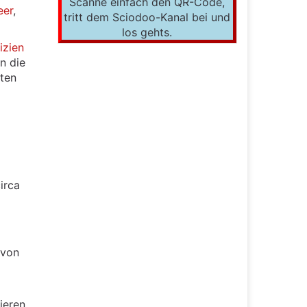
Scanne einfach den QR-Code,
eer
,
tritt dem Sciodoo-Kanal bei und
los gehts.
izien
n die
ten
irca
 von
ieren.