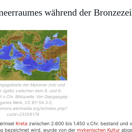
meerraumes während der Bronzezei
ungsgebiete der Mykener (rot) und
r (gelb) zwischen dem 8. und 6.
t v.Chr. Bildquelle: Von Gepgepgep
igenes Werk, CC BY-SA 3.0,
mmons.wikimedia.org/w/index.php?
curid=23358179
erinsel
Kreta
zwischen 2.600 bis 1.450 v.Chr. bestand und 
s bezeichnet wird, wurde von der
mykenischen Kultur
abge