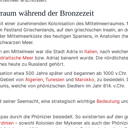
ttelmeer erschlossen.
raum während der Bronzezeit
it einer zunehmenden Kolonisation des Mittelmeerraumes.
 Festland Griechenlands, auf den griechischen Inseln, an d
 der Mittelmeerküste des heutigen Spaniens, in Anatolien (h
Schwarzen Meer.
n am Mittelmeer war die Stadt Adria in
Italien
, nach welche
driatische Meer
bzw. Adria) benannt wurde. Die nördlichst
hes heute zu Russland gehört.
isation etwa 500 Jahre später und begannen ab 1000 v.Chr.
n Gebiet von
Algerien
,
Tunesien
und
Marokko
, zu besiedeln.
nis, welche von phönizischen Siedlern im Jahr 814. v.Chr.
d seiner Seemacht, eine strategisch wichtige
Bedeutung
un
pas durch die Phönizier besiedelt. So existierten auf den 
rdinien
– sowohl Kolonien der Mykener als auch der Phönizi