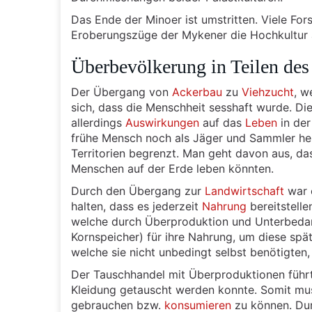
Das Ende der Minoer ist umstritten. Viele For
Eroberungszüge der Mykener die Hochkultur a
Überbevölkerung in Teilen de
Der Übergang von
Ackerbau
zu
Viehzucht
, w
sich, dass die Menschheit sesshaft wurde. Die
allerdings
Auswirkungen
auf das
Leben
in der
frühe Mensch noch als Jäger und Sammler her
Territorien begrenzt. Man geht davon aus, da
Menschen auf der Erde leben könnten.
Durch den Übergang zur
Landwirtschaft
war e
halten, dass es jederzeit
Nahrung
bereitstelle
welche durch Überproduktion und Unterbedarf
Kornspeicher) für ihre Nahrung, um diese sp
welche sie nicht unbedingt selbst benötigten,
Der Tauschhandel mit Überproduktionen führ
Kleidung getauscht werden konnte. Somit muss
gebrauchen bzw.
konsumieren
zu können. Du