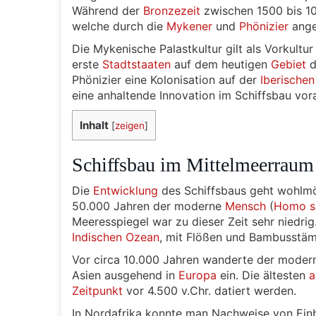
Während der
Bronzezeit
zwischen 1500 bis 10
welche durch die
Mykener
und
Phönizier
ange
Die Mykenische Palastkultur gilt als Vorkultu
erste
Stadtstaaten
auf dem heutigen
Gebiet
d
Phönizier eine Kolonisation auf der
Iberischen
eine anhaltende Innovation im Schiffsbau vor
Inhalt
[
zeigen
]
Schiffsbau im Mittelmeerraum 
Die
Entwicklung
des Schiffsbaus geht wohlm
50.000 Jahren der moderne
Mensch
(
Homo s
Meeresspiegel war zu dieser Zeit sehr niedr
Indischen Ozean
, mit Flößen und Bambusstäm
Vor circa 10.000 Jahren wanderte der mode
Asien ausgehend in
Europa
ein. Die ältesten
a
Zeitpunkt
vor 4.500 v.Chr. datiert werden.
In Nordafrika konnte man Nachweise von Einb