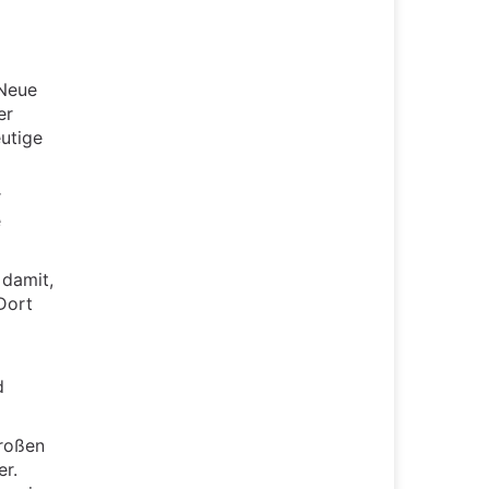
 Neue
er
eutige
r
e
 damit,
 Dort
d
großen
er.