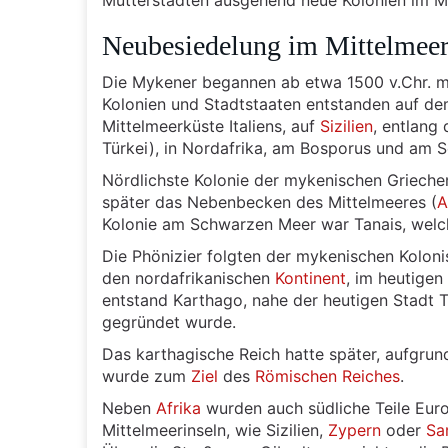
Mutterstädten ausgehend neue Kolonien im Mi
Neubesiedelung im Mittelmeer
Die Mykener begannen ab etwa 1500 v.Chr. m
Kolonien und Stadtstaaten entstanden auf dem
Mittelmeerküste Italiens, auf
Sizilien
, entlang
Türkei), in Nordafrika, am Bosporus und am 
Nördlichste Kolonie der mykenischen Grieche
später das Nebenbecken des Mittelmeeres (
A
Kolonie am Schwarzen Meer war Tanais, welc
Die Phönizier folgten der mykenischen Kolon
den nordafrikanischen
Kontinent
, im heutige
entstand Karthago, nahe der heutigen Stadt Tu
gegründet wurde.
Das karthagische Reich hatte später, aufgrun
wurde zum
Ziel
des
Römischen Reiches
.
Neben
Afrika
wurden auch südliche Teile Euro
Mittelmeerinseln, wie Sizilien,
Zypern
oder
Sa