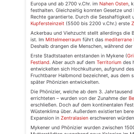
Europa und ab 2700 v.Chr. im
Nahen Osten
, 
festhalten. Gleichzeitig konnten Gesetze un
Rechte garantierte. Durch die Sesshaftigkeit 
Kupfersteinzeit
(5500 bis 2200 v.Chr.) erste
Z
Ackerbau und Viehzucht stellt allerdings die
ist. Im
Mittelmeerraum
führt das
mediterrane 
Deshalb drangen die Menschen, während der B
Erste Stadtstaaten entstanden in Mykene (
Gr
Festland
. Aber auch auf dem
Territorium
des h
entwickelten sich Hochkulturen, aufgrund des
Fruchtbarer Halbmond bezeichnet, aus dem s
später Phönizien entwickelten.
Die Phönizier, welche ab dem 3. Jahrtausend 
errichteten – wurden von der Zunahme der
Be
erschließen. Doch auf dem kontinentalen Fes
Wüstenklima über. Außerdem existierten bere
Expansion in
Zentralasien
erschweren würden
Mykener und Phönizier wurden zwischen 1500