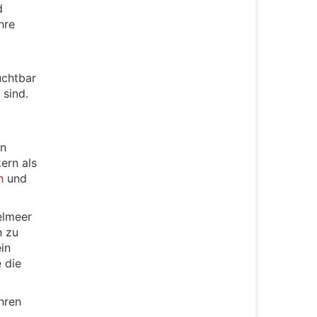
d
hre
uchtbar
 sind.
en
ern als
h
und
elmeer
n zu
in
 die
hren