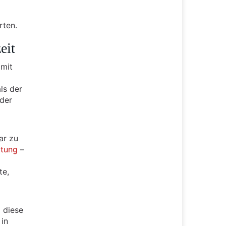
rten.
eit
 mit
ls der
der
ar zu
ltung
–
te,
 diese
 in