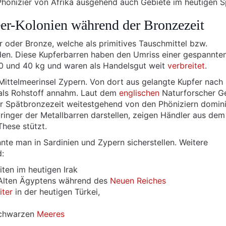
 Phönizier von Afrika ausgehend auch Gebiete im heutigen S
er-Kolonien während der Bronzezeit
 oder Bronze, welche als primitives Tauschmittel bzw.
den. Diese Kupferbarren haben den Umriss einer gespannte
0 und 40 kg und waren als Handelsgut weit
verbreitet
.
Mittelmeerinsel Zypern. Von dort aus gelangte Kupfer nach
 als Rohstoff annahm. Laut dem
englischen
Naturforscher G
er Spätbronzezeit weitestgehend von den Phöniziern domini
inger der Metallbarren darstellen, zeigen Händler aus dem
hese stützt.
te man in Sardinien und Zypern sicherstellen. Weitere
d:
ten im heutigen Irak
 Alten Ägyptens während des
Neuen Reiches
iter
in der heutigen Türkei,
 Schwarzen
Meeres