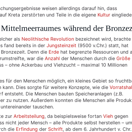
schungsergebnisse weisen allerdings darauf hin, dass
uf Kreta zerstörten und Teile in die eigene
Kultur
eingliede
s Mittelmeerraumes während der Bronzez
elcher als
Neolithische Revolution
bezeichnet wird, brachte
s fand bereits in der
Jungsteinzeit
(9500 v.Chr.) statt, hat
 Bronzezeit. Denn die
Erde
hat begrenzte Ressourcen und a
umstreifte, war die
Anzahl
der Menschen durch die
Größe
ss – ohne Ackerbau und Viehzucht – maximal 10 Millionen
s für den Menschen möglich, ein kleines Gebiet so fruchtb
n kann. Dies sorgte für weitere Konzepte, wie die
Vorratsha
 entsteht. Die Menschen bauten Speicheranlagen (z.B.
äter zu nutzen. Außerdem konnten die Menschen alle Produk
 untereinander tauschen.
te zur
Arbeitsteilung
, da beispielsweise fortan
Vieh
gegen
 nicht jeder Mensch – alle Produkte selbst herstellen – um
rch die
Erfindung
der
Schrift
, ab dem 6. Jahrhundert v. Chr.