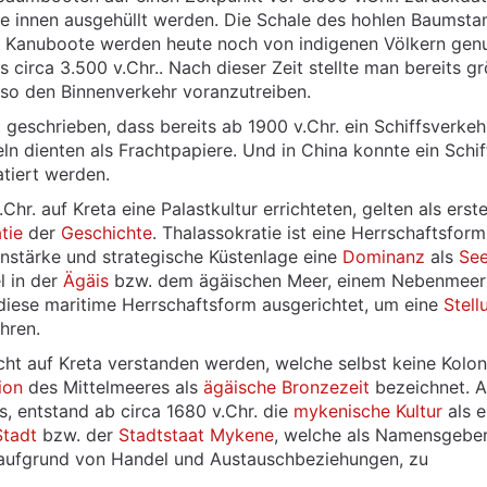
e innen ausgehüllt werden. Die Schale des hohlen Baumst
en Kanuboote werden heute noch von indigenen Völkern genu
circa 3.500 v.Chr.. Nach dieser Zeit stellte man bereits g
so den Binnenverkehr voranzutreiben.
t geschrieben, dass bereits ab 1900 v.Chr. ein Schiffsverkeh
ln dienten als Frachtpapiere. Und in China konnte ein Schi
tiert werden.
r. auf Kreta eine Palastkultur errichteten, gelten als erst
tie
der
Geschichte
. Thalassokratie ist eine Herrschaftsform
enstärke und strategische Küstenlage eine
Dominanz
als
Se
l in der
Ägäis
bzw. dem ägäischen Meer, einem Nebenmeer
diese maritime Herrschaftsform ausgerichtet, um eine
Stell
hren.
t auf Kreta verstanden werden, welche selbst keine Kolon
ion
des Mittelmeeres als
ägäische Bronzezeit
bezeichnet. A
, entstand ab circa 1680 v.Chr. die
mykenische Kultur
als e
Stadt
bzw. der
Stadtstaat
Mykene
, welche als Namensgeber 
, aufgrund von Handel und Austauschbeziehungen, zu