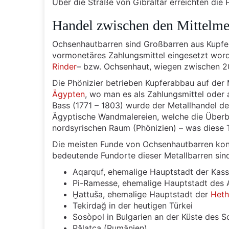
Über die Straße von Gibraltar erreichten die
Handel zwischen den Mittelme
Ochsenhautbarren sind Großbarren aus Kupfer
vormonetäres Zahlungsmittel eingesetzt wor
Rinder
– bzw. Ochsenhaut, wiegen zwischen 2
Die Phönizier betrieben Kupferabbau auf der 
Ägypten
, wo man es als Zahlungsmittel oder
Bass (1771 – 1803) wurde der Metallhandel d
Ägyptische Wandmalereien, welche die Überbr
nordsyrischen Raum (Phönizien) – was diese T
Die meisten Funde von Ochsenhautbarren konn
bedeutende Fundorte dieser Metallbarren sin
Aqarquf, ehemalige Hauptstadt der Kassi
Pi-Ramesse, ehemalige Hauptstadt des
Ḫattuša, ehemalige Hauptstadt der
Heth
Tekirdağ in der heutigen Türkei
Sosòpol in Bulgarien an der Küste des
Pălatca (Rumänien)