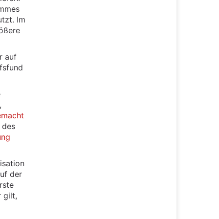
ammes
tzt. Im
rößere
r auf
ffsfund
e
,
emacht
 des
ung
isation
uf der
rste
gilt,