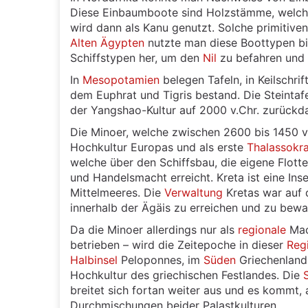
Diese Einbaumboote sind Holzstämme, welch
wird dann als Kanu genutzt. Solche primitiv
Alten Ägypten
nutzte man diese Boottypen bis 
Schiffstypen her, um den
Nil
zu befahren und 
In
Mesopotamien
belegen Tafeln, in Keilschrif
dem Euphrat und Tigris bestand. Die Steintafe
der Yangshao-Kultur auf 2000 v.Chr. zurückda
Die Minoer, welche zwischen 2600 bis 1450 v.Ch
Hochkultur Europas und als erste
Thalassokra
welche über den Schiffsbau, die eigene Flott
und Handelsmacht erreicht. Kreta ist eine Inse
Mittelmeeres. Die
Verwaltung
Kretas war auf 
innerhalb der Ägäis zu erreichen und zu bewa
Da die Minoer allerdings nur als
regionale
Mach
betrieben – wird die Zeitepoche in dieser
Reg
Halbinsel
Peloponnes, im
Süden
Griechenlands
Hochkultur des griechischen Festlandes. Die
breitet sich fortan weiter aus und es kommt
Durchmischungen beider Palastkulturen.